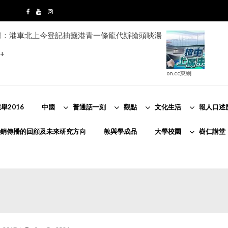
題：港車北上今登記抽籤港青一條龍代辦搶頭啖湯
+
on.cc東網
舉2016
中國
普通話一刻
觀點
文化生活
報人口述
銷傳播的回顧及未來研究方向
教與學成品
大學校園
樹仁講堂