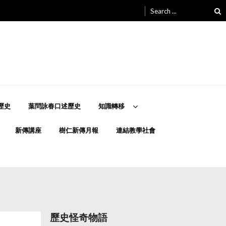
Search
for:
歷史
葉問詠春口述歷史
知識轉移
新傳講座
樹仁新傳月報
連結教學社會
歷史怪奇物語