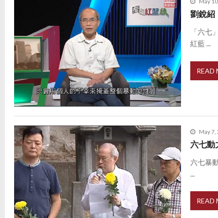
May 10
劉銳紹
「六七
紅藍 ...
READ
May 7,
六七動
六七暴動
...
READ