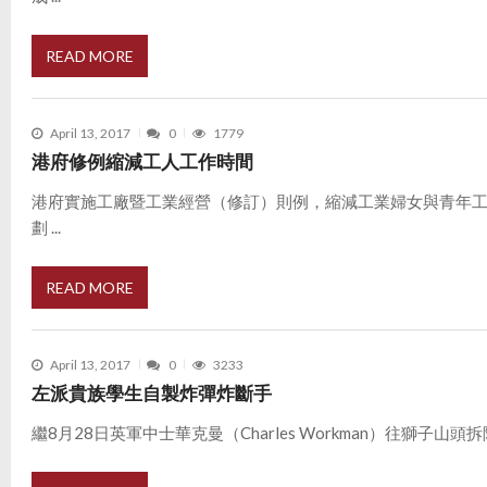
READ MORE
April 13, 2017
0
1779
港府修例縮減工人工作時間
港府實施工廠暨工業經營（修訂）則例，縮減工業婦女與青年
劃 ...
READ MORE
April 13, 2017
0
3233
左派貴族學生自製炸彈炸斷手
繼8月28日英軍中士華克曼（Charles Workman）往獅子山頭拆除