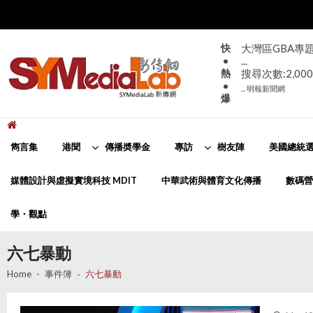
Skip
Skip
to
to
navigation
content
快
大灣區GBA專
•
...
熱
搜尋次數:2,000
•
... 明報新聞網
爆
新傳網
SYMediaLab
雋言集
港聞
傳播奬學金
專訪
樹友陣
美國總統選
媒體設計與虛擬實境科技 MDIT
中華武術與體育文化傳播
數碼營
學・觀點
六七暴動
Home
事件簿
六七暴動