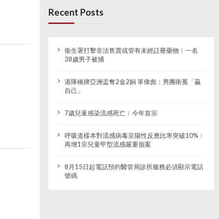
Recent Posts
衞生署打擊非法售賣或管有未經註冊藥物︱一名
38歲男子被捕
港隊橋牌亞洲盃奪2金2銅 單偉彪：男團衛冕「贏
自己」
7歲兒童感染流感死亡︱今年首宗
呼吸道樣本對流感病毒呈陽性反應比率突破10%︱
再增1宗兒童甲型流感嚴重個案
8月15日起電話預約醫管局診所服務必須顯示電話
號碼