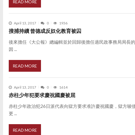
READ MORE
April 13, 2017
0
1936
搜捕持續 曾德成反奴化教育被囚
後來擔任《大公報》總編輯並於回歸後擔任過民政事務局局長
因 ...
READ MORE
April 13, 2017
0
1614
赤柱少年犯要求慶祝國慶被屈
赤柱少年政治犯26日派代表向獄方要求准許慶祝國慶，獄方唆
更 ...
READ MORE