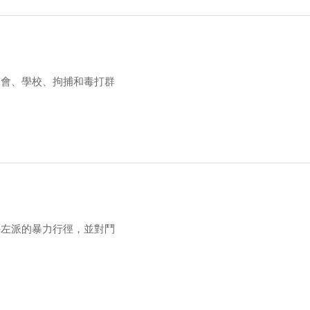
工會、學校、拘捕和毒打群
評左派的暴力行徑，並對鬥