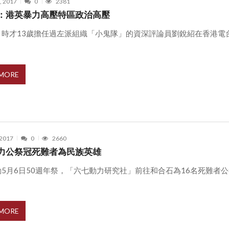
, 2017
0
2381
：港英暴力高壓特區政治高壓
」時才13歲擔任過左派組織「小鬼隊」的資深評論員劉銳紹在香港電
 MORE
 2017
0
2660
力公祭冠死難者為民族英雄
5月6日50週年祭，「六七動力研究社」前往和合石為16名死難者
 MORE