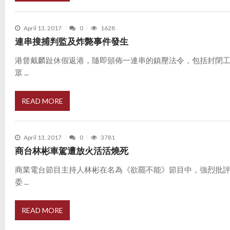
April 13, 2017
0
1628
連串搜捕判監及炸斃事件發生
港督戴麟趾休假返港，隨即頒佈一連串的鎮壓法令，包括封閉
眾 ...
READ MORE
April 13, 2017
0
3781
商台林彬車駕遭放火活活燒死
商業電台節目主持人林彬在名為《欲罷不能》節目中，強烈批
委 ...
READ MORE
P