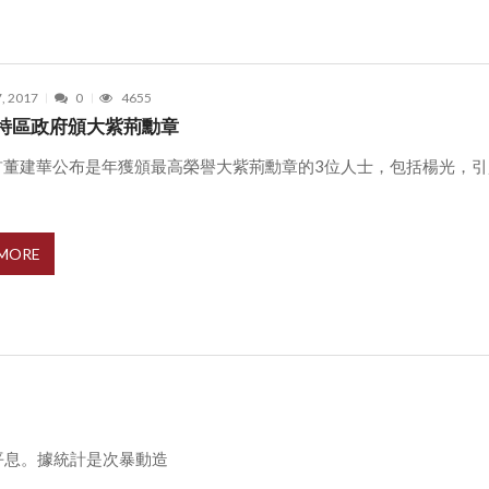
7, 2017
0
4655
特區政府頒大紫荊勳章
首董建華公布是年獲頒最高榮譽大紫荊勳章的3位人士，包括楊光，引
 MORE
平息。據統計是次暴動造