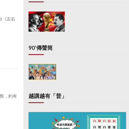
台《左右
90’傳聲筒
越講越有「普」
公祭，約有