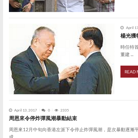
April 1
楊光獲
時任特
董建 ...
READ
April 13, 2017
0
2335
周恩來令停炸彈風潮暴動結束
周恩來12月中旬向香港左派下令停止炸彈風潮，是次暴動逐漸
成 ...