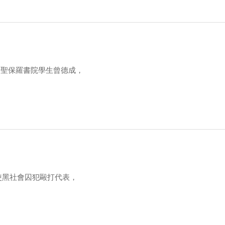
的聖保羅書院學生曾德成，
使黑社會囚犯毆打代表，