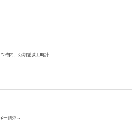
工作時間。分期遞減工時計
一個炸 ...