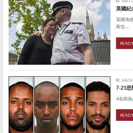
July 7,
英國紀
英國海
斯也 ...
READ
July 12
7‧21
4名因為
READ