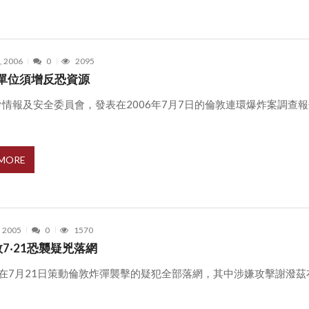
, 2006
0
2095
單位須增反恐資源
情報及安全委員會，發表在2006年7月7日的倫敦連環爆炸案調查
 MORE
, 2005
0
1570
7‧21恐襲疑兇落網
嫌在7月21日策動倫敦炸彈襲擊的疑犯全部落網，其中涉嫌攻擊謝潑茲