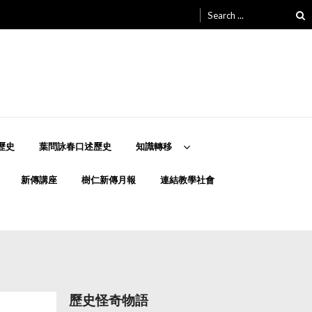
Search
for:
歷史
葉問詠春口述歷史
知識轉移
新傳講座
樹仁新傳月報
連結教學社會
歷史怪奇物語