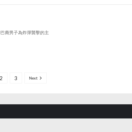
的巴裔男子為炸彈襲擊的主
2
3
Next