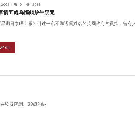
, 2005
0
2038
軍情五處為慳錢放生疑兇
《星期日泰晤士報》引述一名不願透露姓名的英國政府官員指，曾有人於
 MORE
在埃及落網。33歲的納