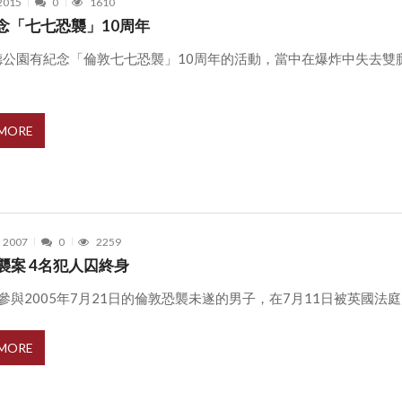
 2015
0
1610
念「七七恐襲」10周年
德公園有紀念「倫敦七七恐襲」10周年的活動，當中在爆炸中失去雙
 MORE
, 2007
0
2259
恐襲案 4名犯人囚終身
參與2005年7月21日的倫敦恐襲未遂的男子，在7月11日被英國法庭判以
 MORE