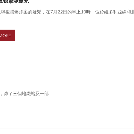
五鎗擊斃疑兇
大舉搜捕爆炸案的疑兇，在7月22日的早上10時，位於維多利亞線和
 MORE
案，炸了三個地鐵站及一部