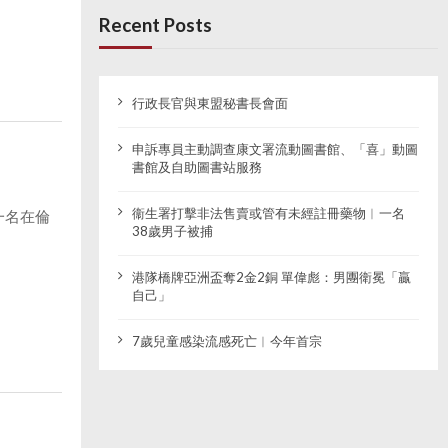
Recent Posts
行政長官與東盟秘書長會面
申訴專員主動調查康文署流動圖書館、「喜」動圖
書館及自助圖書站服務
衞生署打擊非法售賣或管有未經註冊藥物︱一名
一名在倫
38歲男子被捕
港隊橋牌亞洲盃奪2金2銅 單偉彪：男團衛冕「贏
自己」
7歲兒童感染流感死亡︱今年首宗