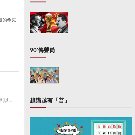
腿的希克
90’傳聲筒
越講越有「普」
 ...