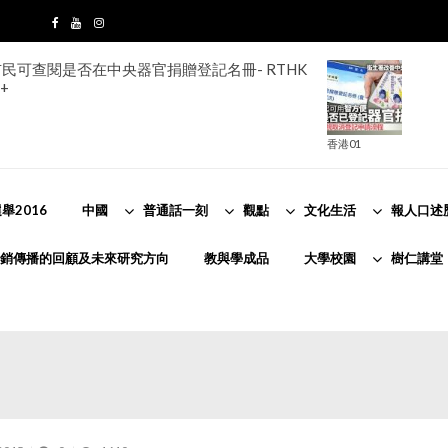
酷熱，市區最高氣溫約33度，新界再高兩三度。
霞。吹輕微至和緩西北風。
香港天文台
舉2016
中國
普通話一刻
觀點
文化生活
報人口述
銷傳播的回顧及未來研究方向
教與學成品
大學校園
樹仁講堂