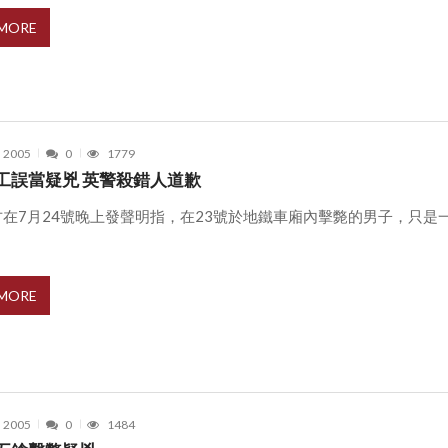
 MORE
, 2005
0
1779
工誤當疑兇 英警殺錯人道歉
方在7月24號晚上發聲明指，在23號於地鐵車廂內擊斃的男子，只是
 MORE
, 2005
0
1484