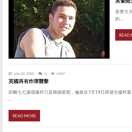
英警開
英警方
的 ...
READ
July 20, 2005
0
2067
英國再有炸彈襲擊
距離七七連環爆炸只是兩個星期，倫敦在7月19日再發生爆炸
...
READ MORE