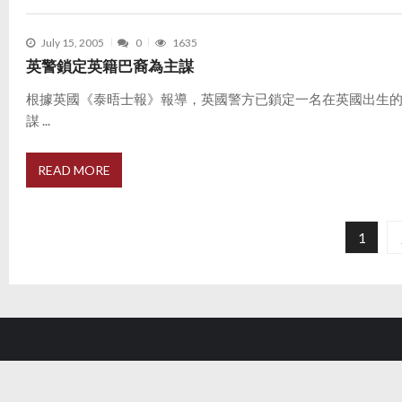
July 15, 2005
0
1635
英警鎖定英籍巴裔為主謀
根據英國《泰晤士報》報導，英國警方已鎖定一名在英國出生
謀 ...
READ MORE
P
o
1
s
t
s
p
a
g