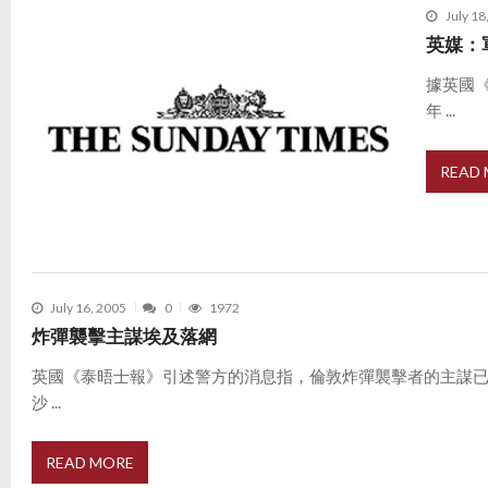
July 18
英媒：
據英國
年 ...
READ
July 16, 2005
0
1972
炸彈襲擊主謀埃及落網
英國《泰晤士報》引述警方的消息指，倫敦炸彈襲擊者的主謀已
沙 ...
READ MORE