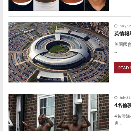
May 12
英情報
英國國會
...
READ
July 31
4名倫敦
4名涉
男 ...