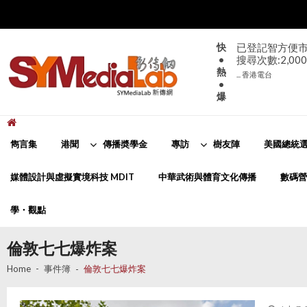
Skip
Skip
to
to
navigation
content
快
大致天晴。日間
•
部分地區有煙
熱
... 香港天文台
•
爆
新傳網
SYMediaLab
雋言集
港聞
傳播奬學金
專訪
樹友陣
美國總統選
媒體設計與虛擬實境科技 MDIT
中華武術與體育文化傳播
數碼營
學・觀點
倫敦七七爆炸案
Home
事件簿
倫敦七七爆炸案