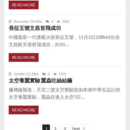
READ MORE
November 10, 2016
0
2262
長征五號文昌首飛成功
中國最新一代運載火箭長征五號，11月3日20時43分在
文昌航天發射場成功，約30 ...
READ MORE
October 27, 2016
0
1710
太空養蠶實驗 蠶蟲吐絲結繭
據傳媒報道，天宮二號太空實驗室由本港中學生設計的
太空養蠶實驗，蠶蟲在進入太空7日 ...
READ MORE
P
o
1
2
3
Next