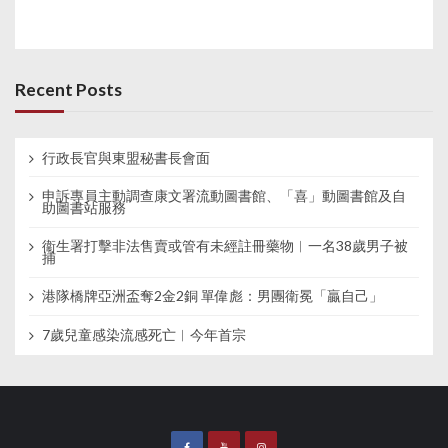
Recent Posts
行政長官與東盟秘書長會面
申訴專員主動調查康文署流動圖書館、「喜」動圖書館及自
助圖書站服務
衞生署打擊非法售賣或管有未經註冊藥物︱一名38歲男子被
捕
港隊橋牌亞洲盃奪2金2銅 單偉彪：男團衛冕「贏自己」
7歲兒童感染流感死亡︱今年首宗