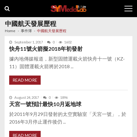
Skip
Skip
to
to
navigation
content
中國航天發展歷程
Home
事件簿
中國航天發展歷程
September 1, 2017
0
1602
快舟11號火箭擬2018年初發射
據內地傳媒報道，新型固體運載火箭快舟十一號（KZ-
11）固體運載火箭將於2018 ...
READ MORE
August 24, 2017
0
1896
天宮一號預計最快10月返地球
於2011年9月29日發射的太空實驗室「天宮一號」，於
2016年3月停止運作後仍 ...
READ MORE