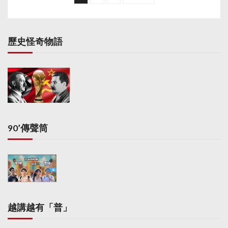
s
t
s
歷史怪奇物語
p
a
g
i
n
a
90’傳聲筒
t
i
o
n
越講越有「普」