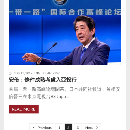
May 15, 2017
0
2257
安倍：條件成熟考慮入亞投行
首屆一帶一路高峰論壇閉幕。日本共同社報道，首相安
倍晉三在東京電視台BS Japa ...
READ MORE
P
o
Previous
1
2
3
Next