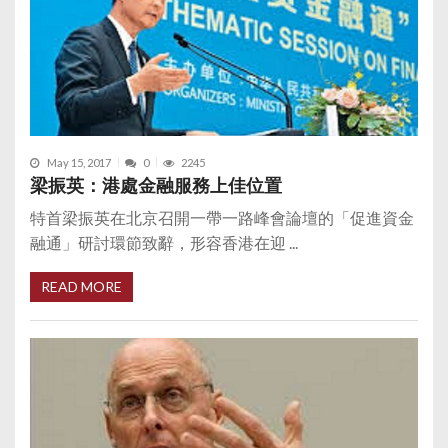
May 15, 2017
0
2245
梁振英：港處金融服務上佳位置
特首梁振英在北京召開一帶一路峰會論壇的「促進資金
融通」研討環節致辭，形容香港在迎 ...
READ MORE