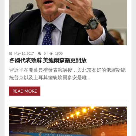
May 15, 2017
0
1900
各國代表致辭 美鮑爾森籲更開放
習近平在開幕典禮發表演講後，與北京友好的俄羅斯總
統普京以及土耳其總統埃爾多安是唯 ...
READ MORE