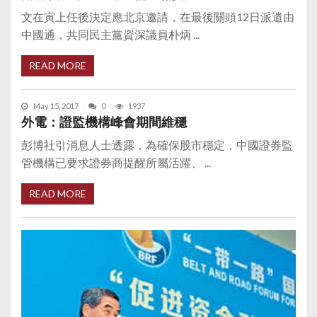
文在寅上任後決定應北京邀請，在最後關頭12日派遣由
中國通，共同民主黨資深議員朴炳 ...
READ MORE
May 15, 2017
0
1937
外電：證監機構峰會期間維穩
彭博社引消息人士透露，為確保股市穩定，中國證券監
管機構已要求證券商提醒所屬活躍、 ...
READ MORE