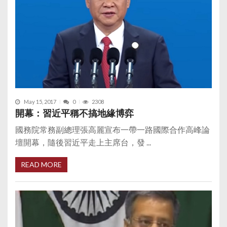
May 15, 2017
0
2308
開幕：習近平稱不搞地緣博弈
國務院常務副總理張高麗宣布一帶一路國際合作高峰論
壇開幕，隨後習近平走上主席台，發 ...
READ MORE