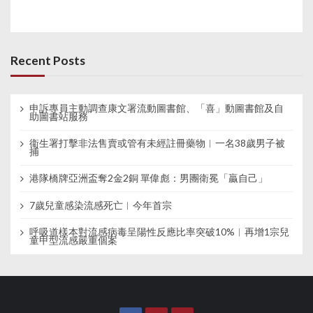
Recent Posts
申訴專員主動調查康文署流動圖書館、「喜」動圖書館及自
助圖書站服務
衞生署打擊非法售賣或管有未經註冊藥物︱一名38歲男子被
捕
港隊橋牌亞洲盃奪2金2銅 單偉彪：男團衛冕「贏自己」
7歲兒童感染流感死亡︱今年首宗
呼吸道樣本對流感病毒呈陽性反應比率突破10%︱再增1宗兒
童甲型流感嚴重個案