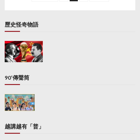
s
t
s
歷史怪奇物語
p
a
g
i
n
a
90’傳聲筒
t
i
o
n
越講越有「普」