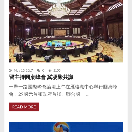
May 15, 2017
0
2155
習主持圓桌峰會 冀凝聚共識
一帶一路國際峰會論壇上午在雁棲湖中心舉行圓桌峰
會，29國元首和政府首腦、聯合國、 ...
READ MORE