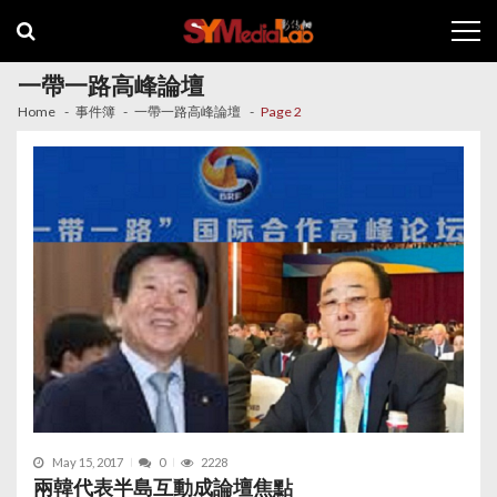
Skip
Skip
to
to
navigation
content
一帶一路高峰論壇
Home
事件簿
一帶一路高峰論壇
Page 2
May 15, 2017
0
2228
兩韓代表半島互動成論壇焦點