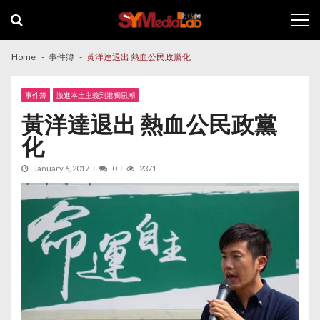
Skip
Skip
to
to
navigation
content
Home
事件簿
黃洋達退出 熱血公民政黨化
事件簿
激進本土主義到港獨思潮
黃洋達退出 熱血公民政黨
化
January 6, 2017
0
2371