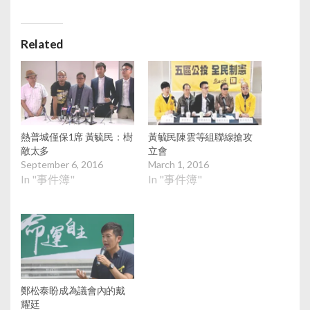
Related
熱普城僅保1席 黃毓民：樹
黃毓民陳雲等組聯線搶攻
敵太多
立會
September 6, 2016
March 1, 2016
In "事件簿"
In "事件簿"
鄭松泰盼成為議會內的戴
耀廷