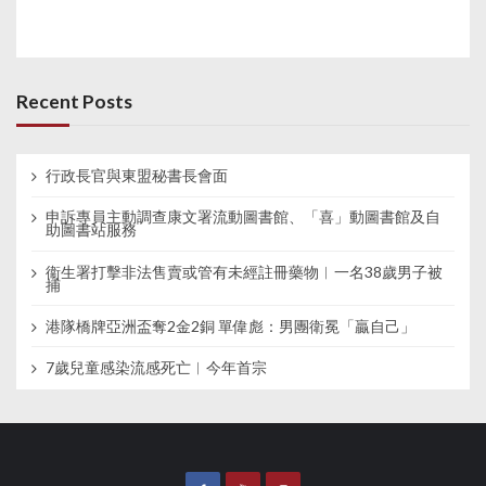
Recent Posts
行政長官與東盟秘書長會面
申訴專員主動調查康文署流動圖書館、「喜」動圖書館及自
助圖書站服務
衞生署打擊非法售賣或管有未經註冊藥物︱一名38歲男子被
捕
港隊橋牌亞洲盃奪2金2銅 單偉彪：男團衛冕「贏自己」
7歲兒童感染流感死亡︱今年首宗