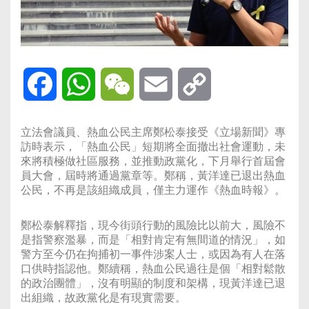
Facebook
WhatsApp
WeChat
Email
Copy
Link
立法會議員、熱血公民主席鄭松泰接受《立場新聞》專
訪時表示，「熱血公民」短期將全面撤出社會運動，未
來將積極做社區服務，並推動政黨化，下月舉行首屆會
員大會，屆時將通過黨章等。鄭稱，黃洋達已退出熱血
公民，不再是該組織成員，僅主力運作《熱血時報》。
鄭松泰解釋指，現今街頭行動的風險比以前大，風險不
是指警察濫暴，而是「相對肯定有無間道的情況」，如
警方至今仍在拘捕初一事件涉案人士，或因為有人在落
口供時指認他。鄭續稱，熱血公民過往是個「相對鬆散
的政治團體」，沒有明顯的制度和架構，現黃洋達已退
出組織，故政黨化是有現實需要。