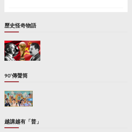
歷史怪奇物語
90’傳聲筒
越講越有「普」