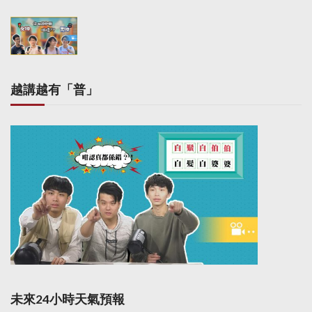
越講越有「普」
未來24小時天氣預報