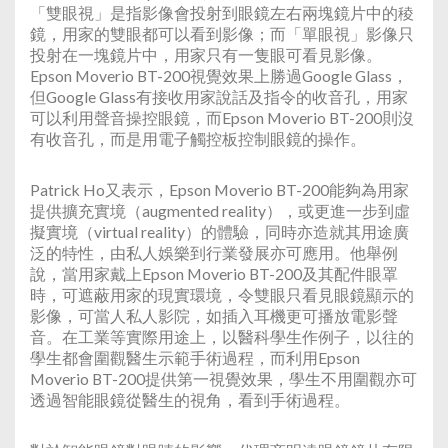
「雙眼視」是指影像會投射到眼鏡左右兩塊鏡片中的稜
鏡，用家的雙眼都可以看到影像；而「單眼視」影像只
投射在一塊鏡片中，用家只有一隻眼可看見影像。
Epson Moverio BT-200視覺效果上勝過Google Glass，
但Google Glass有接收用家說話及指令的收音孔，用家
可以利用聲音操控眼鏡，而Epson Moverio BT-200則沒
有收音孔，而是用電子觸控板控制眼鏡的操作。
Patrick Ho又表示，Epson Moverio BT-200能夠為用家
提供擴充實境（augmented reality），或更進一步到虛
擬實境（virtual reality）的體驗，同時亦造就其用途廣
泛的特性，由私人娛樂到行業發展亦可應用。他舉例
說，當用家戴上Epson Moverio BT-200及其配件眼罩
時，可遮蔽用家的現實環境，令雙眼只看見眼鏡顯示的
影像，可當人私人影院，如插入耳機更可播放電影聲
音。在工業等實際用途上，以醫科學生作例子，以往的
學生都會圍觀醫生示範手術過程，而利用Epson
Moverio BT-200提供第一視覺效果，學生不用圍觀亦可
透過智能眼鏡從醫生的視角，看到手術過程。