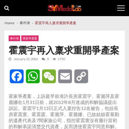
Skip
Skip
to
to
navigation
content
Home
事件簿
霍震宇再入稟求重開爭產案
事件簿
霍家爭產案
霍震宇再入稟求重開爭產案
January 21, 2016
0
1750
Facebook
WhatsApp
WeChat
Email
Copy
Link
霍家爭產案，上訴庭早前准許長房霍震宇、霍麗萍及霍
麗娜在1月31日前，就2012年8月達成的和解協議提出
訴訟。霍震宇1月13日正式入稟控告12名被告，包括長
房霍震寰、霍震霆、霍麗萍、霍麗娜、已故姑姐霍慕勤
的遺產代表及7間家族公司，指控霍震寰沒有履行當初
的和解承諾清楚交代資產，反而誘使霍震宇同意和解。