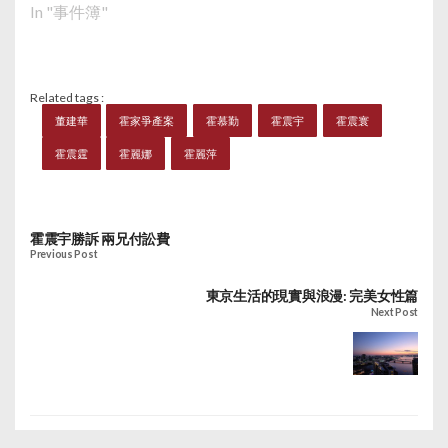
In "事件簿"
Related tags :
董建華
霍家爭產案
霍慕勤
霍震宇
霍震寰
霍震霆
霍麗娜
霍麗萍
霍震宇勝訴 兩兄付訟費
Previous Post
東京生活的現實與浪漫: 完美女性篇
Next Post