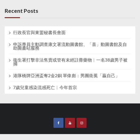
Recent Posts
行政長官與東盟秘書長會面
申訴專員主動調查康文署流動圖書館、「喜」動圖書館及自
助圖書站服務
衞生署打擊非法售賣或管有未經註冊藥物︱一名38歲男子被
捕
港隊橋牌亞洲盃奪2金2銅 單偉彪：男團衛冕「贏自己」
7歲兒童感染流感死亡︱今年首宗