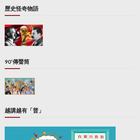
歷史怪奇物語
90’傳聲筒
越講越有「普」