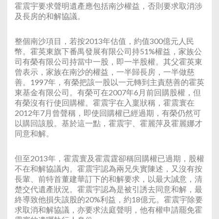
霍震宇要求聲明遺產應包括南沙權益，否則要求取消涉
及長房的和解協議。
整個南沙項目，若按2013年估值，約值300億元人民
幣。霍英東旗下番禺發展有限公司持51%權益，家族公
司有榮有限公司持當中一股，即一半股權。其父霍英東
曾表示，家族在南沙的權益，一半歸長房，一半做慈
善。1997年，有榮把該一股以一元轉到主責慈善的霍英
東基金有限公司。有榮可在2007年6月前回購股權，但
有榮沒有行使回購權。霍震宇在入稟狀稱，霍震寰在
2012年7月曾聲稱，即使回購權已經過期，有榮仍然可
以購回該股。基於這一點，霍震宇、霍麗萍及霍麗娜才
同意和解。
但至2013年，霍震寰及霍震霆卻稱回購權已過期，股權
不在和解協議內。霍震宇認為兩兄失實陳述，又沒有按
長輩、前特首董建華訂下的和解要求，以最大誠意，清
楚交代遺產狀況。霍震宇認為是被引誘去同意和解，最
終導致他損失該股的20%利益，約18億元。霍震宇除要
求取消和解協議，亦要求法庭聲明，他有權申請罷免霍