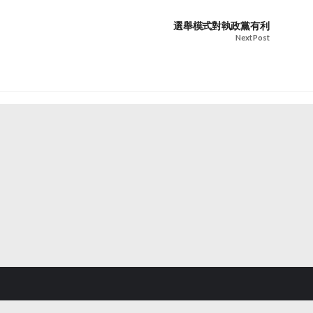
選舉模式對執政黨有利
Next Post