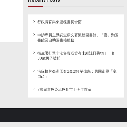
行政長官與東盟秘書長會面
申訴專員主動調查康文署流動圖書館、「喜」動圖
書館及自助圖書站服務
衞生署打擊非法售賣或管有未經註冊藥物︱一名
38歲男子被捕
港隊橋牌亞洲盃奪2金2銅 單偉彪：男團衛冕「贏
自己」
7歲兒童感染流感死亡︱今年首宗