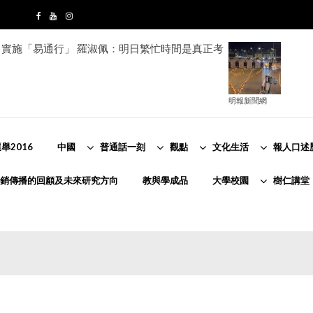
實施「易通行」 羅淑佩：明日繁忙時間是真正考
明報新聞網
舉2016
中國
普通話一刻
觀點
文化生活
報人口述
銷傳播的回顧及未來研究方向
教與學成品
大學校園
樹仁講堂