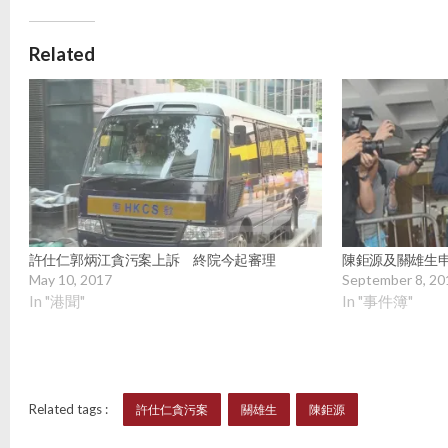
Related
許仕仁郭炳江貪污案上訴 終院今起審理
陳鉅源及關雄生
May 10, 2017
September 8, 20
In "港聞"
In "事件簿"
Related tags :
許仕仁貪污案
關雄生
陳鉅源