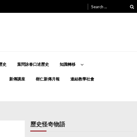
Search
for:
歷史
葉問詠春口述歷史
知識轉移
新傳講座
樹仁新傳月報
連結教學社會
歷史怪奇物語