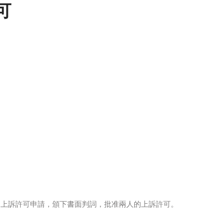
可
的上訴許可申請，頒下書面判詞，批准兩人的上訴許可。