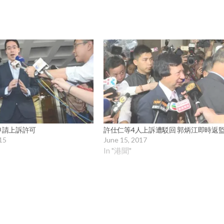
申請上訴許可
許仕仁等4人上訴遭駁回 郭炳江即時返
15
June 15, 2017
In "港聞"