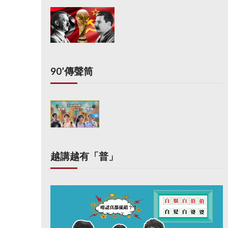
90’傳聲筒
越講越有「普」