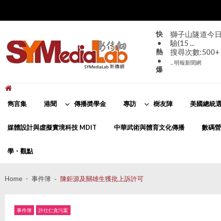
Skip
Skip
to
to
navigation
content
快
獅子山隧道今日
•
驗(15 ...
熱
搜尋次數:500+
•
... 明報新聞網
爆
新傳網
SYMediaLab
雋言集
港聞
傳播奬學金
專訪
樹友陣
美國總統選
媒體設計與虛擬實境科技 MDIT
中華武術與體育文化傳播
數碼營
學・觀點
Home
事件簿
陳鉅源及關雄生獲批上訴許可
事件簿
許仕仁貪污案