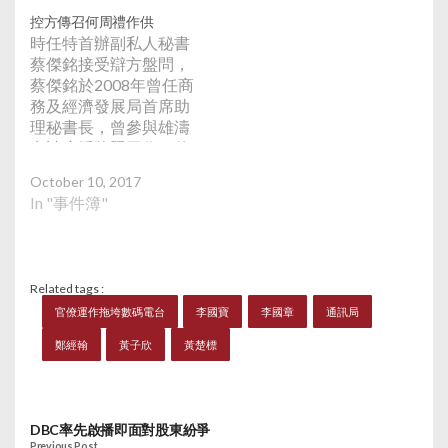
到2015年8月向董事會
DBC一度面臨清盤。另
控方傳召何周禮作供
主席李國章、兩名股東
一名股東鄭經翰稱DBC
時任特首辦副私人秘書
李國寶和黃子欣，合共
受中聯辦打壓，特首梁
蔡傑銘接受辯方盤問，
持有的0.4%股份全部收
振英可能涉及其中。該
蔡傑銘於2008年曾任商
購，DBC乃由黃楚標全
台到10月21日停播所有
務及經濟發展局首席助
資擁有。.
節目，部分主持發起
理秘書長，曾參與雄濤
「義播雲天七日情」7
申請廣播牌照工作，他
天無薪義播，鄭經翰在
強調該局與廣管局一致
政總外集會。
October 10, 2017
向行會建議發牌。此
In "事件簿"
外，辯方提到於2010年
初，有5名立法會議員
辭職，曾蔭權當持須與
不同黨派溝通，同年8
Related tags :
月發生馬尼拉人質事
官僚運作拖垮數碼電台
李國寶
李國章
通訊局
件，曾蔭權也忙於與菲
律賓總統交涉，以協助
鄭經翰
黃子欣
黃楚標
受影響的家庭；2011年
時任副總理李克強訪
港，曾蔭權也忙於接待
工作。蔡傑銘同意曾蔭
DBC率先啟播即面對股東紛爭
權公務繁忙，接待李克
Previous Post