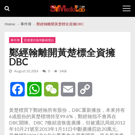
Skip
Skip
to
to
navigation
content
Home
事件簿
鄭經翰離開黃楚標全資擁DBC
事件簿
官僚運作拖垮數碼電台
鄭經翰離開黃楚標全資擁
DBC
August 10, 2016
0
1406
Facebook
WhatsApp
WeChat
Email
Copy
Link
黃楚標買下鄭經翰所有股份，DBC重新播放，本來持有
6成股份的黃楚標增持至99.6%，鄭經翰指不會再在
DBC開咪。DBC 7條頻道恢復廣播，但被通訊局就2012
年10月21號至2013年1月11日中斷廣播罰款20萬元。