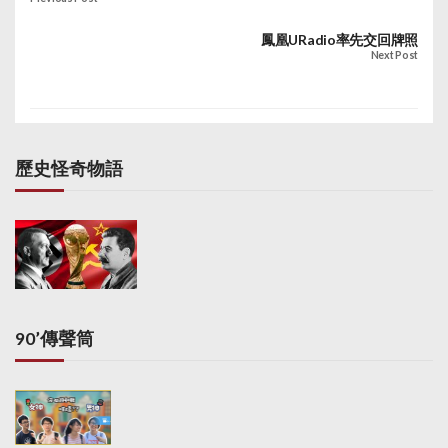
強更是優先處理事項。
蔡傑銘完成作供後，控
鳳凰URadio率先交回牌照
方傳召建築設計師何周
Next Post
禮作供。何周禮表示，
他於2007至2009年
間，在經民聯立法會議
員石禮謙所安排的晚宴
上認識雄濤股東黃楚
歷史怪奇物語
標，但他當時不知道黃
楚標與東海集團或雄濤
有關。何周禮說，為東
海花園單位做工程前，
曾在公開活動見過曾蔭
權，惟私下無交流。至
於曾蔭權的兩名胞弟曾
蔭荃及曾蔭煊，何憶述
90’傳聲筒
早年是透過鄭經翰介紹
而認識兩人，曾於2008
年先後為兩人的住宅進
行室內設計。