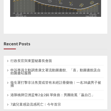
Recent Posts
行政長官與東盟秘書長會面
申訴專員主動調查康文署流動圖書館、「喜」動圖書館及自
助圖書站服務
衞生署打擊非法售賣或管有未經註冊藥物︱一名38歲男子被
捕
港隊橋牌亞洲盃奪2金2銅 單偉彪：男團衛冕「贏自己」
7歲兒童感染流感死亡︱今年首宗