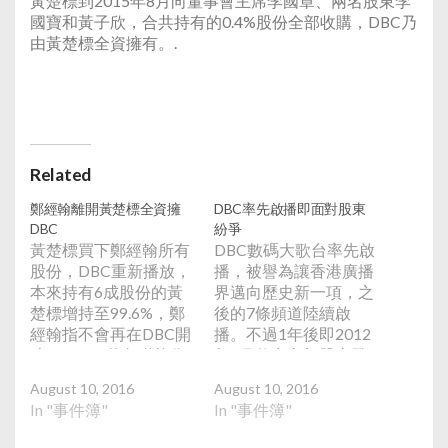
黃楚標到2015年8月向董事會主席李國章、兩名股東李
國寶和黃子欣，合共持有的0.4%股份全部收購，DBC乃
由黃楚標全資擁有。.
Related
鄭經翰離開黃楚標全資擁
DBC率先啟播即面對股東
DBC
紛爭
黃楚標買下鄭經翰所有
DBC數碼大歌台率先啟
股份，DBC重新播放，
播，被譽為讓香港廣播
本來持有6成股份的黃
界邁向歷史新一項，之
楚標增持至99.6%，鄭
後的7條頻道陸續啟
經翰指不會再在DBC開
播。不過1年後即2012
咪。DBC 7條頻道恢復
年8月傳出內部股東發
廣播，但被通訊局就
生爭執，黃楚標、李國
August 10, 2016
August 10, 2016
2012年10月21號至
寶、李國章、及黃子欣
In "事件簿"
In "事件簿"
2013年1月11日中斷廣
等股東未按計劃注資及
播罰款20萬元。黃楚標
不願出售股份或招股，