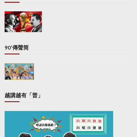
90’傳聲筒
越講越有「普」