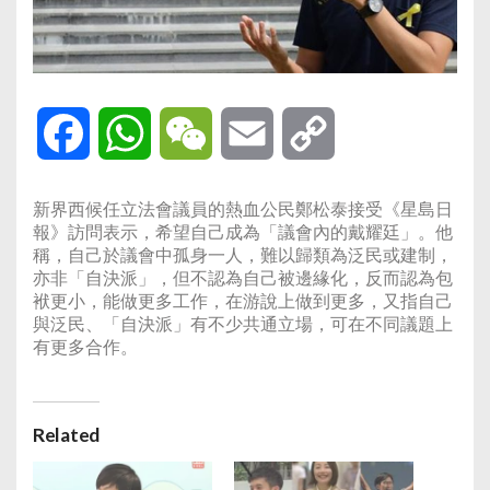
Facebook
WhatsApp
WeChat
Email
Copy
Link
新界西候任立法會議員的熱血公民鄭松泰接受《星島日
報》訪問表示，希望自己成為「議會內的戴耀廷」。他
稱，自己於議會中孤身一人，難以歸類為泛民或建制，
亦非「自決派」，但不認為自己被邊緣化，反而認為包
袱更小，能做更多工作，在游說上做到更多，又指自己
與泛民、「自決派」有不少共通立場，可在不同議題上
有更多合作。
Related