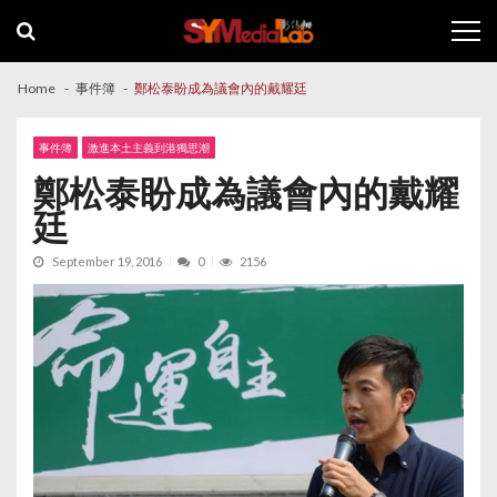
Skip
Skip
to
to
navigation
content
Home
事件簿
鄭松泰盼成為議會內的戴耀廷
事件簿
激進本土主義到港獨思潮
鄭松泰盼成為議會內的戴耀
廷
September 19, 2016
0
2156