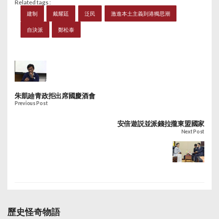
Related tags :
建制
戴耀廷
泛民
激進本土主義到港獨思潮
自決派
鄭松泰
朱凱廸青政拒出席國慶酒會
Previous Post
安倍遊説並派錢拉攏東盟國家
Next Post
歷史怪奇物語