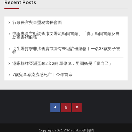
Recent Posts
行政長官與東盟秘書長會面
申訴專員主動調查康文署流動圖書館、「喜」動圖書館及自
助圖書站服務
衞生署打擊非法售賣或管有未經註冊藥物︱一名38歲男子被
捕
港隊橋牌亞洲盃奪2金2銅 單偉彪：男團衛冕「贏自己」
7歲兒童感染流感死亡︱今年首宗
Copyright 2021 SYMediaLab 新傳網