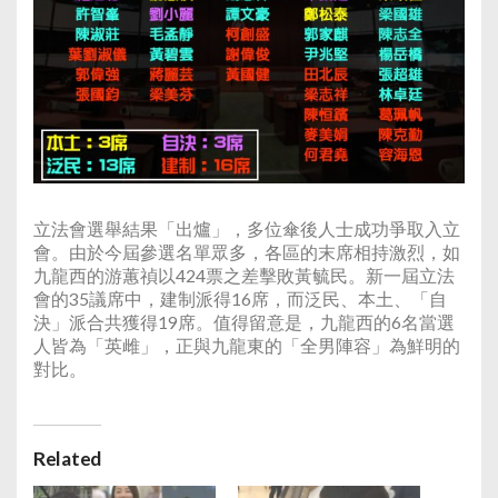
立法會選舉結果「出爐」，多位傘後人士成功爭取入立
會。由於今屆參選名單眾多，各區的末席相持激烈，如
九龍西的游蕙禎以424票之差擊敗黃毓民。新一屆立法
會的35議席中，建制派得16席，而泛民、本土、「自
決」派合共獲得19席。值得留意是，九龍西的6名當選
人皆為「英雌」，正與九龍東的「全男陣容」為鮮明的
對比。
Related