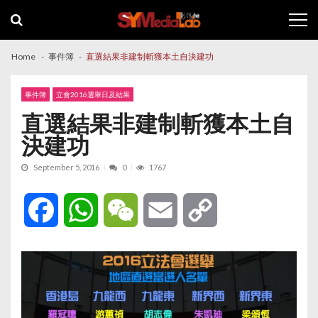
Skip
Skip
to
to
navigation
content
Home
事件簿
直選結果非建制斬獲本土自決建功
事件簿
立會2016選舉日及結果
直選結果非建制斬獲本土自
決建功
September 5, 2016
0
1767
Facebook
WhatsApp
WeChat
Email
Copy
Link