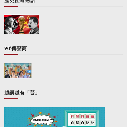
歷史怪奇物語
90’傳聲筒
越講越有「普」