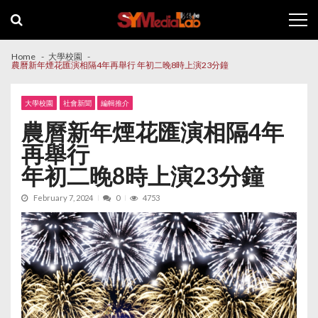
Skip
Skip
to
to
navigation
content
Home
大學校園
農曆新年煙花匯演相隔4年再舉行 年初二晚8時上演23分鐘
大學校園
社會新聞
編輯推介
農曆新年煙花匯演相隔4年
再舉行
年初二晚8時上演23分鐘
February 7, 2024
0
4753