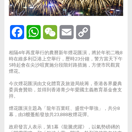
Facebook
WhatsApp
WeChat
Email
Copy
Link
相隔4年再度舉行的農曆新年煙花匯演，將於年初二晚8
時在維多利亞港上空舉行，歷時23分鐘，警方當天下午
5時起會在尖沙咀實施分段階封路措施，方便市民觀賞
煙花。
今次煙花匯演由文化體育及旅遊局統籌，香港各界慶典
委員會贊助，並得到香港青少年愛國主義教育基金會支
持。
煙花匯演主題為「龍年百業旺、盛世中華強」，共分8
幕，由3艘躉船發放共23,888枚煙花彈。
政府發言人表示，第1幕《龍騰虎躍》，以氣勢磅礡的