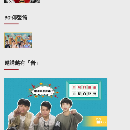
90’傳聲筒
越講越有「普」