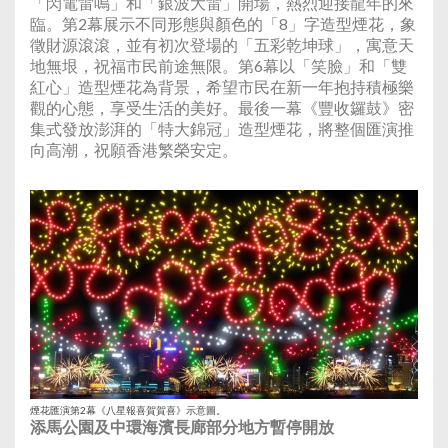
「閃電雷鳴」和「銀波大雷」開場，熱烈迎接龍年的來
臨。第2幕展示不同形態與顏色的「8」字造型煙花，象
徵財源滾滾，並有初次登場的「五彩乾坤球」，寓意天
地無垠，祝福市民前途無限。第6幕以「笑臉」和「雙
紅心」造型煙花為背景，希望市民在新一年抱持積極樂
觀的心態，享受生活的美好。最後一幕《豐收鑼鼓》密
集式發放澎湃的「特大錦冠」造型煙花，將整個匯演推
向高潮，祝願香港繁榮安定。
煙花匯演第2幕《八星報喜賀賀喜》示意圖。
添馬公園及中環海濱長廊部分地方暫停開放