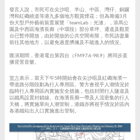
發言人說，市民可在尖沙咀、半山、中區、灣仔、銅鑼
灣和紅磡繞道等港九多個地方觀賞煙花；但為籌備3月
份大型戶外藝術裝置展覽「teamLab：光漣」，添馬公
園及中西區海濱長廊（中環段）部分草坪、通道及觀景
台已暫停開放，由於開放的公共空間有限，市民請盡量
前往其他地方，以避免過度擠擁及不能進入的情況。
匯演期間，香港電台第四台（FM97.6-98.9）將同步直
播背景音樂。
警方
表示，當天下午5時開始會在尖沙咀及紅磡海濱一
帶道路分階段劃為行人專用區。警方會視乎人潮情況於
臨時行人專用區內實施安全措施，包括封閉行人隧道及
以鐵馬設置封鎖線。在海濱長廊一帶及人流密集的行人
天橋，將實施單向人潮管制，港鐵亦將視乎情況於區內
各港鐵站出入口實施進出管制。