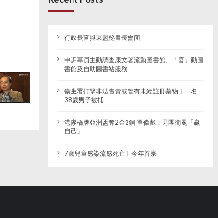
行政長官與東盟秘書長會面
申訴專員主動調查康文署流動圖書館、「喜」動圖
書館及自助圖書站服務
衞生署打擊非法售賣或管有未經註冊藥物︱一名
38歲男子被捕
港隊橋牌亞洲盃奪2金2銅 單偉彪：男團衛冕「贏
自己」
7歲兒童感染流感死亡︱今年首宗