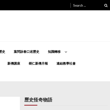
Search
for:
歷史
葉問詠春口述歷史
知識轉移
新傳講座
樹仁新傳月報
連結教學社會
歷史怪奇物語