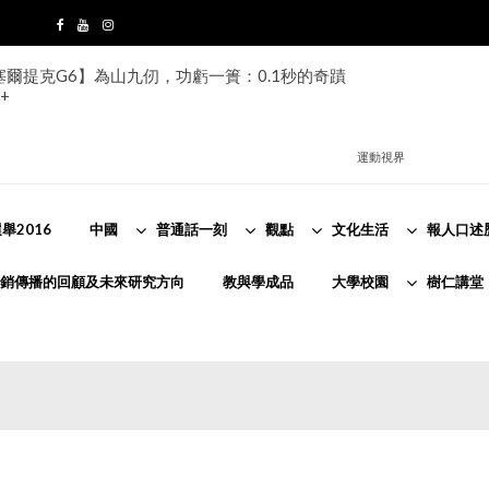
s塞爾提克G6】為山九仞，功虧一簣：0.1秒的奇蹟
+
運動視界
舉2016
中國
普通話一刻
觀點
文化生活
報人口述
銷傳播的回顧及未來研究方向
教與學成品
大學校園
樹仁講堂