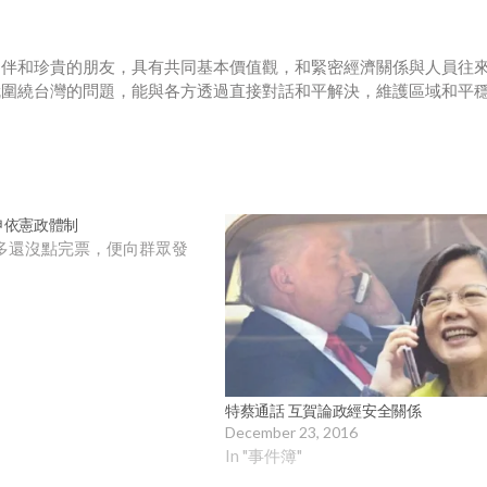
夥伴和珍貴的朋友，具有共同基本價值觀，和緊密經濟關係與人員往
就圍繞台灣的問題，能與各方透過直接對話和平解決，維護區域和平
申依憲政體制
多還沒點完票，便向群眾發
特蔡通話 互賀論政經安全關係
December 23, 2016
In "事件簿"