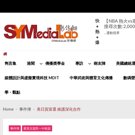
Skip
Skip
to
to
navigation
content
快
【NBA 熱火v
•
搜尋次數:2,000
熱
... 運動視界
•
爆
新傳網
SYMediaLab
雋言集
港聞
傳播奬學金
專訪
樹友陣
美國總統選
媒體設計與虛擬實境科技 MDIT
中華武術與體育文化傳播
數碼營
學・觀點
Home
事件簿
美日賀當選 維護深化合作
事件簿
蔡英文面對一中框架