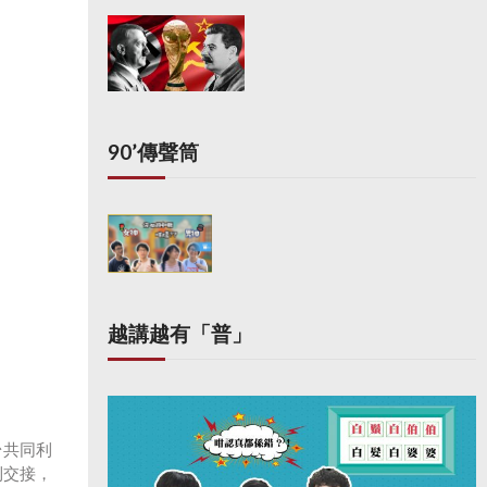
90’傳聲筒
越講越有「普」
台共同利
利交接，