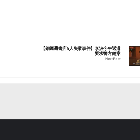
【銅鑼灣書店5人失蹤事件】李波今午返港
要求警方銷案
Next Post