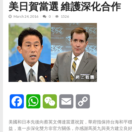
美日賀當選 維護深化合作
March 24, 2016
0
1526
Facebook
WhatsApp
WeChat
Email
Copy
Link
美國和日本先後向蔡英文傳達當選祝賀，華府指保持台海和平
益，進一步深化雙方非官方關係，亦感謝馬英九與美方建立良