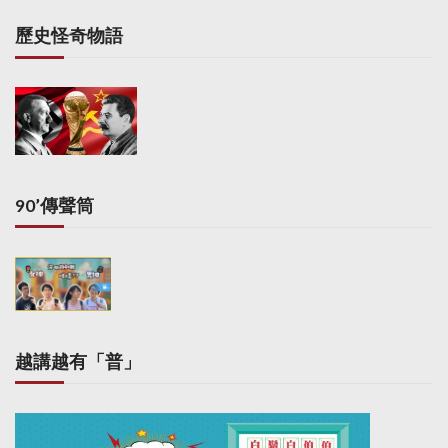
歷史怪奇物語
90’傳聲筒
越講越有「普」