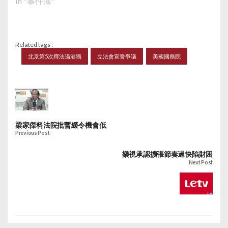
In "事件簿"
Related tags :
北京第5次釋法遏港獨
立法會宣誓爭議
美國國務院
梁家傑料法院批暫緩令機會低
Previous Post
樂視承認擴張節奏過快陷財困
Next Post