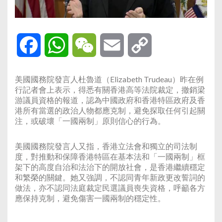
Facebook
WhatsApp
WeChat
Email
Copy
Link
美國國務院發言人杜魯道（Elizabeth Trudeau）昨在例
行記者會上表示，得悉有關香港高等法院裁定，撤銷梁
游議員資格的報道，認為中國政府和香港特區政府及香
港所有當選的政治人物都應克制，避免探取任何引起關
注，或破壞「一國兩制」原則信心的行為。
美國國務院發言人又指，香港立法會和獨立的司法制
度，對推動和保障香港特區在基本法和「一國兩制」框
架下的高度自治和法治下的開放社會，是香港繼續穩定
和繁榮的關鍵。她又強調，不認同青年新政更改誓詞的
做法，亦不認同法庭裁定民選議員喪失資格，呼籲各方
應保持克制，避免傷害一國兩制的穩定性。