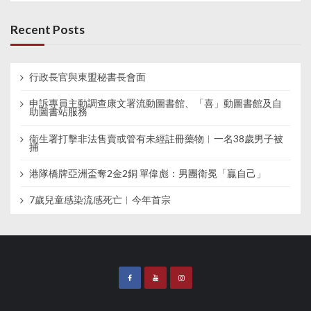
Recent Posts
行政長官與東盟秘書長會面
申訴專員主動調查康文署流動圖書館、「喜」動圖書館及自
助圖書站服務
衞生署打擊非法售賣或管有未經註冊藥物︱一名38歲男子被
捕
港隊橋牌亞洲盃奪2金2銅 單偉彪：男團衛冕「贏自己」
7歲兒童感染流感死亡︱今年首宗