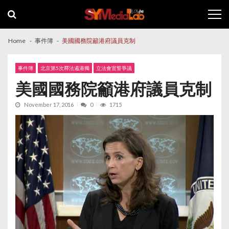
Skip
Skip
to
to
navigation
content
Home
事件簿
美國國務院籲港府議員克制
事件簿
北京第5次釋法遏港獨
立法會宣誓爭議
美國國務院籲港府議員克制
November 17, 2016
0
1715