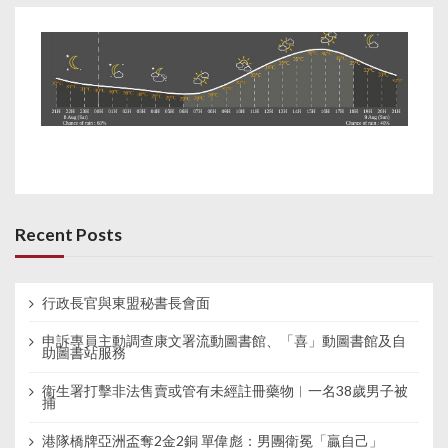
Recent Posts
行政長官與東盟秘書長會面
申訴專員主動調查康文署流動圖書館、「喜」動圖書館及自
助圖書站服務
衞生署打擊非法售賣或管有未經註冊藥物︱一名38歲男子被
捕
港隊橋牌亞洲盃奪2金2銅 單偉彪：男團衛冕「贏自己」