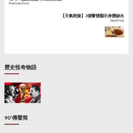
小動作，根本不可能改
Previous Post
變國際社會已經形成的
一個中國格局。我認為
【天氣乾燥】3個警號顯示身體缺水
也不會改變美國政府多
Next Post
年來堅持的一個中國政
策。」中國外交部發言
人耿爽稱，中方已就此
向美國有關方面提出嚴
正交涉。另外，特朗普
又與菲律賓總統杜特爾
特通電話，杜特爾特助
歷史怪奇物語
手指兩人通話約7分
鐘，特朗普邀請杜特爾
特於2017年訪美。
90’傳聲筒