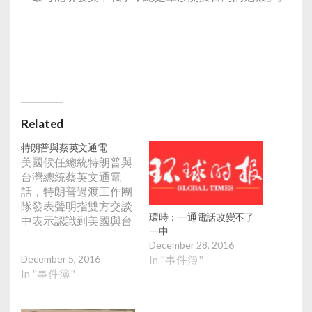
Related
特朗普與蔡英文通電
美國候任總統特朗普與
台灣總統蔡英文通電
話，特朗普過渡工作團
隊發表聲明指雙方交談
環時：一通電話改變不了
中表示認識到美國與台
一中
灣在經濟、政治及安保
December 28, 2016
存在緊密關係。有關通
December 5, 2016
In "事件簿"
話是美台自1979年斷交
In "事件簿"
並承認北京是「一個中
國」的唯一政府後，首
次有台灣領導人與美國