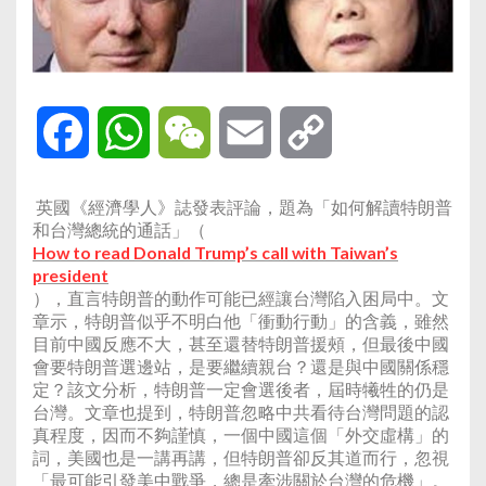
Facebook
WhatsApp
WeChat
Email
Copy
Link
英國《經濟學人》誌發表評論，題為「如何解讀特朗普
和台灣總統的通話」（
How to read Donald Trump’s call with Taiwan’s
president
），直言特朗普的動作可能已經讓台灣陷入困局中。文
章示，特朗普似乎不明白他「衝動行動」的含義，雖然
目前中國反應不大，甚至還替特朗普援頰，但最後中國
會要特朗普選邊站，是要繼續親台？還是與中國關係穩
定？該文分析，特朗普一定會選後者，屆時犧牲的仍是
台灣。文章也提到，特朗普忽略中共看待台灣問題的認
真程度，因而不夠謹慎，一個中國這個「外交虛構」的
詞，美國也是一講再講，但特朗普卻反其道而行，忽視
「最可能引發美中戰爭，總是牽涉關於台灣的危機」。