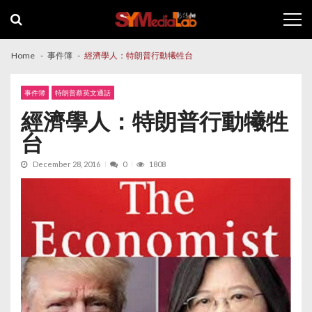
Skip
Skip
to
to
navigation
content
Home
事件簿
經濟學人：特朗普行動犧牲台
事件簿
特朗普蔡英文通話
經濟學人：特朗普行動犧牲
台
December 28, 2016
0
1808