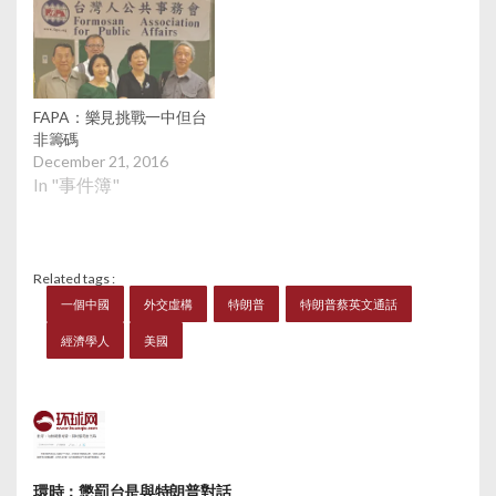
總統當選人通電話。特
朗普在社交網站Twitter
指是蔡英文致電祝賀自
己當選，他說：「真有
趣，怎麼美國可向台灣
FAPA：樂見挑戰一中但台
出售價值數以十億美元
非籌碼
的軍備，但我不應接受
December 21, 2016
一個祝賀電話。」在台
In "事件簿"
北，總統府指對話歷時
10多分鐘。據傳媒報
道，蔡英文稱特朗普為
「Mr. Trump」，特朗
Related tags :
普稱蔡總統為
一個中國
外交虛構
特朗普
特朗普蔡英文通話
「president」。特朗普
在貼文中表示，美國將
經濟學人
美國
向遷離美國到海外建
廠，及在美國本土銷售
汽車等產品的公司，徵
收35%重稅。中國外長
王毅回應時表示：「這
只是台灣方面搞的一個
環時：懲罰台是與特朗普對話