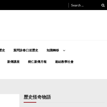
Search
for:
歷史
葉問詠春口述歷史
知識轉移
新傳講座
樹仁新傳月報
連結教學社會
歷史怪奇物語