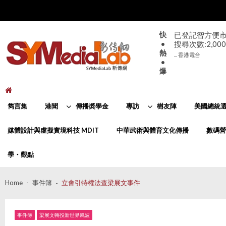
Skip
Skip
to
to
navigation
content
快
大致天晴。日間
•
部分地區有煙
熱
... 香港天文台
•
爆
新傳網
SYMediaLab
雋言集
港聞
傳播奬學金
專訪
樹友陣
美國總統選
媒體設計與虛擬實境科技 MDIT
中華武術與體育文化傳播
數碼營
學・觀點
Home
事件簿
立會引特權法查梁展文事件
事件簿
梁展文轉投新世界風波