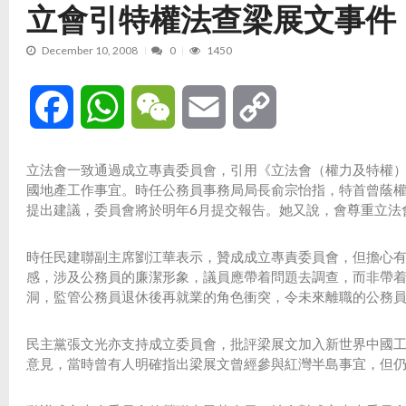
立會引特權法查梁展文事件
December 10, 2008
0
1450
Facebook
WhatsApp
WeChat
Email
Copy
Link
立法會一致通過成立專責委員會，引用《立法會（權力及特權
國地產工作事宜。時任公務員事務局局長俞宗怡指，特首曾蔭權
提出建議，委員會將於明年6月提交報告。她又說，會尊重立法
時任民建聯副主席劉江華表示，贊成成立專責委員會，但擔心
感，涉及公務員的廉潔形象，議員應帶着問題去調查，而非帶
洞，監管公務員退休後再就業的角色衝突，令未來離職的公務
民主黨張文光亦支持成立委員會，批評梁展文加入新世界中國工
意見，當時曾有人明確指出梁展文曾經參與紅灣半島事宜，但