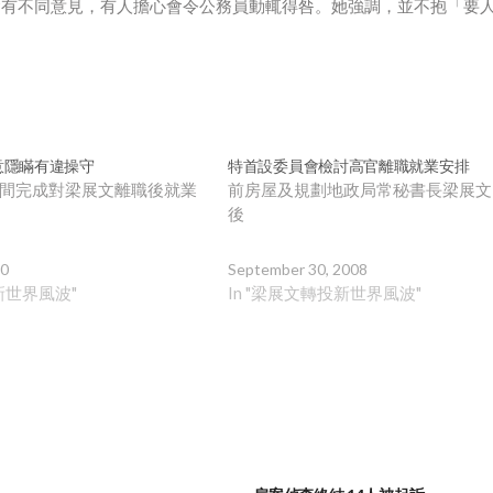
會有不同意見，有人擔心會令公務員動輒得咎。她強調，並不抱「要
意隱瞞有違操守
特首設委員會檢討高官離職就業安排
間完成對梁展文離職後就業
前房屋及規劃地政局常秘書長梁展文
後
10
September 30, 2008
新世界風波"
In "梁展文轉投新世界風波"