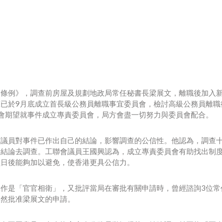
）條例》，調查前房屋及規劃地政局常任秘書長梁展文，離職後加入
已於9月底成立首長級公務員離職事宜委員會，檢討高級公務員離職
會期望就事件成立專責委員會，局方會盡一切努力與委員會配合。
有議員對事件已作出自己的結論，影響調查的公信性。他認為，調查
着結論去調查。工聯會議員王國興認為，成立專責委員會有助找出制
員日後能夠加以避免，使香港更具公信力。
作是「官官相衛」，又批評當局在審批有關申請時，曾經諮詢3位常
仍然批准梁展文的申請。