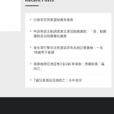
行政長官與東盟秘書長會面
申訴專員主動調查康文署流動圖書館、「喜」動圖
書館及自助圖書站服務
衞生署打擊非法售賣或管有未經註冊藥物︱一名
38歲男子被捕
港隊橋牌亞洲盃奪2金2銅 單偉彪：男團衛冕「贏
自己」
7歲兒童感染流感死亡︱今年首宗