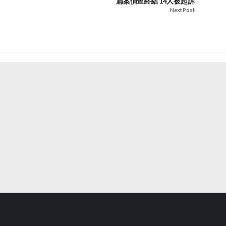
扁案偵查終結 14人被起訴
Next Post