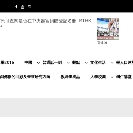
酷熱，市區最高氣溫約33度，新界再高兩三度。
霞。吹輕微至和緩西北風。
香港天文台
舉2016
中國
普通話一刻
觀點
文化生活
報人口述
銷傳播的回顧及未來研究方向
教與學成品
大學校園
樹仁講堂