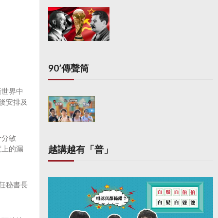
90’傳聲筒
新世界中
後安排及
十分敏
越講越有「普」
度上的漏
任秘書長