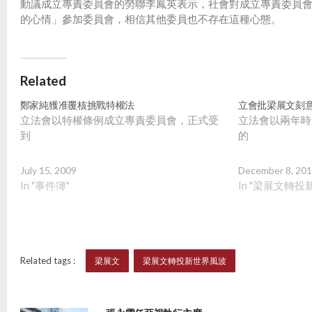
動議成立專責委員會的勞聯李鳳英表示，社會對成立專責委員
的心情」參加委員會，相信其他委員也不存在這種心態。
Related
鄭家純獲准覆核挑戰特權法
立會批梁展文刻
立法會以特權條例成立專責委員會，正式受
立法會以兩年時
到
的
July 15, 2009
December 8, 20
In "事件簿"
In "梁展文轉投
Related tags :
梁展文
梁展文轉投新世界風波