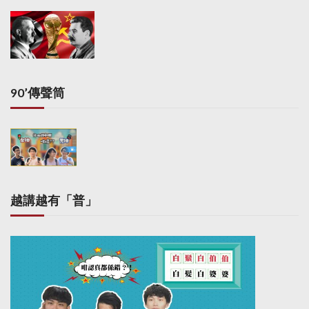
90’傳聲筒
越講越有「普」