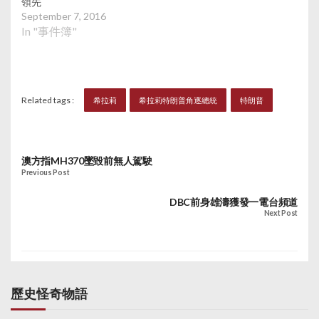
領先
September 7, 2016
In "事件簿"
Related tags :
希拉莉
希拉莉特朗普角逐總統
特朗普
澳方指MH370墜毀前無人駕駛
Previous Post
DBC前身雄濤獲發一電台頻道
Next Post
歷史怪奇物語