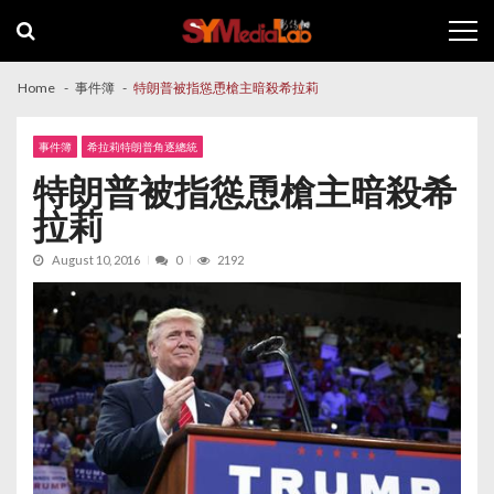
Skip
Skip
to
to
navigation
content
Home
事件簿
特朗普被指慫恿槍主暗殺希拉莉
事件簿
希拉莉特朗普角逐總統
特朗普被指慫恿槍主暗殺希
拉莉
August 10, 2016
0
2192