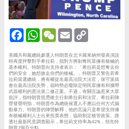
Facebook
WhatsApp
WeChat
Email
Copy
Link
美國共和黨總統參選人特朗普在北卡羅來納州發表演說
時再度抨擊對手希拉莉，指對方將剝奪民眾擁有槍械的
基本權利。特朗普向支持者表示：「希拉莉是想奪去你
們的安全，她想搶走你們的槍械。」特朗普又警告若希
拉莉當選總統，將有權提名最高法院大法官，保守派就
會在最高法院失勢，屆時勢必廢除定明民眾擁有和攜帶
武器權利的憲法第二修正案。不過，有關言論惹來大眾
批評，指特朗普慫恿槍主行刺希拉莉和法官。希拉莉陣
營發聲明指，特朗普作為總統候選人不應以任何方式煽
動暴力。特朗普的陣營解釋，他的言論只是希望支持擁
有槍械權利人士出來投票表態，協助制定槍管政策。路
透社最新民意調查顯示，希拉莉支持率為42%，領先特
朗普7個百分點。