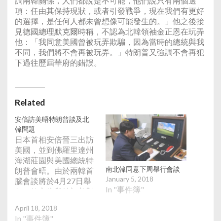
調兩韓關係，人們都說是不可能，他們說只有兩個選
項：任由其保持現狀，或者引發戰爭，現在我們有更好
的選擇，是任何人都未曾想像可能發生的。」他之後接
見德國總理默克爾時稱，不認為北韓領袖金正恩在玩弄
他：「我同意美國曾被玩弄欺騙，因為當時的總統與我
不同，我們將不會再被玩弄。」特朗普又強調不會再犯
下過往歷屆華府的錯誤。
Related
安倍訪美晤特朗普談及北
韓問題
日本首相安倍晉三出訪
美國，並到佛羅里達州
海湖莊園與美國總統特
南北韓同意下周舉行會談
朗普會晤。由於兩韓首
January 5, 2018
腦會談將於4月27日舉
In "事件簿"
行，故安倍與特朗普對
北韓問題的看法成為是
April 18, 2018
次會談的焦點之一。
In "事件簿"