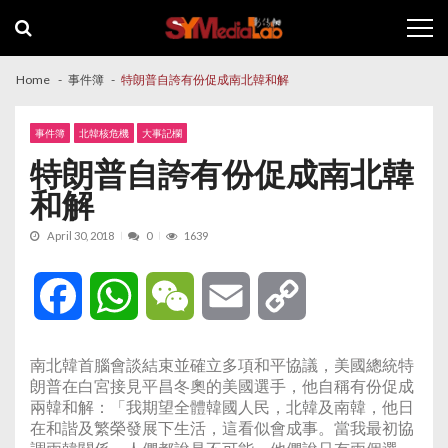
Skip
Skip
to
to
navigation
content
Home
事件簿
特朗普自誇有份促成南北韓和解
事件簿
北韓核危機
大事記欄
特朗普自誇有份促成南北韓
和解
April 30, 2018
0
1639
Facebook
WhatsApp
WeChat
Email
Copy
Link
南北韓首腦會談結束並確立多項和平協議，美國總統特
朗普在白宮接見平昌冬奧的美國選手，他自稱有份促成
兩韓和解：「我期望全體韓國人民，北韓及南韓，他日
在和諧及繁榮發展下生活，這看似會成事。當我最初協