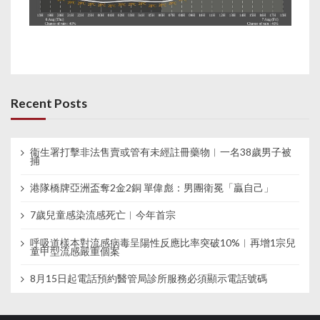
Recent Posts
衞生署打擊非法售賣或管有未經註冊藥物︱一名38歲男子被
捕
港隊橋牌亞洲盃奪2金2銅 單偉彪：男團衛冕「贏自己」
7歲兒童感染流感死亡︱今年首宗
呼吸道樣本對流感病毒呈陽性反應比率突破10%︱再增1宗兒
童甲型流感嚴重個案
8月15日起電話預約醫管局診所服務必須顯示電話號碼