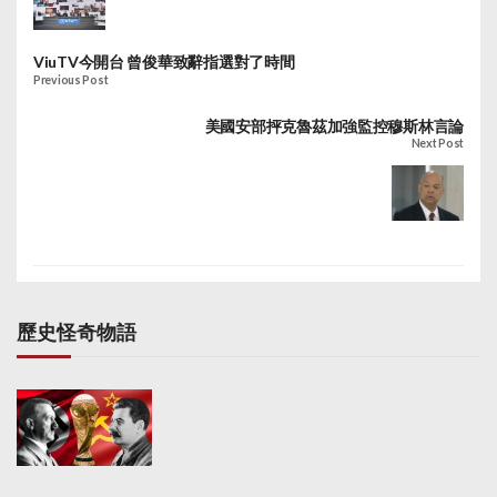
「深股通」開通初期，
買賣深交所創業板股票
的投資者，只限香港相
ViuTV今開台 曾俊華致辭指選對了時間
關規則界定的機構專業
Previous Post
投資者，待解決相關監
管事項後，其他投資者
美國安部抨克魯茲加強監控穆斯林言論
可以通過「深股通」買
Next Post
賣深交所創業板股票。
至於「港股通」股票範
圍，是恒生綜合大型股
指數的成份股、恒生綜
合中型股指數的成份
股、市值50億元港幣及
以上的恒生綜合小型股
歷史怪奇物語
指數的成份股，以及香
港交易所上市的A+H股
公司股票。「深港通」
不會設總額度，南向及
北向的每日額度則與
「滬港通」一致，預期
「深港通」準備時間4
個月左右，正式實施時