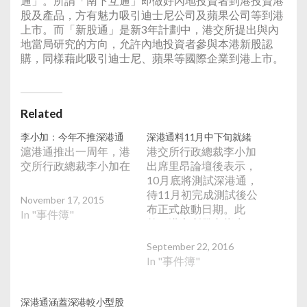
通」。所謂「南下互通」即做好內地投資者到港投資港
股及產品，方有魅力吸引迪士尼公司及蘋果公司等到港
上市。而「新股通」是新3年計劃中，港交所提出與內
地當局研究的方向，允許內地投資者參與本港新股認
購，同樣藉此吸引迪士尼、蘋果等國際企業到港上市。
Related
李小加：今年不推深港通
深港通料11月中下旬就緒
滬港通推出一周年，港
港交所行政總裁李小加
交所行政總裁李小加在
出席里昂論壇後表示，
10月底將測試深港通，
待11月初完成測試後公
November 17, 2015
布正式啟動日期。此
In "事件簿"
外，港交所發文指出，
深港通預計將在今年11
September 22, 2016
月中下旬準備就緒，港
In "事件簿"
交所將推出「備戰深港
通」系列文章，為內地
投資者介紹深港通和香
深港通涵蓋深港較小型股