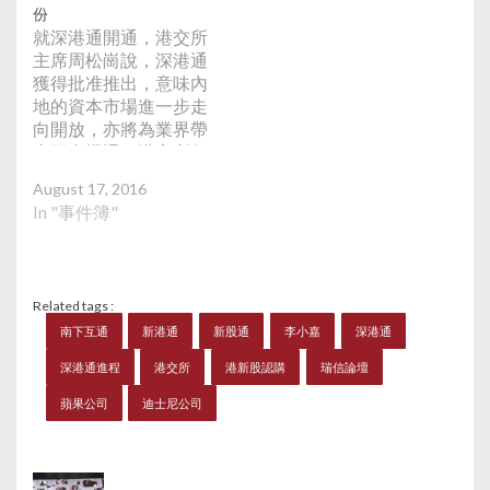
港市場的特點。
份
就深港通開通，港交所
主席周松崗說，深港通
獲得批准推出，意味內
地的資本市場進一步走
向開放，亦將為業界帶
來更多機遇。港交所行
政總裁李小加說：「我
August 17, 2016
們的股票通裏，第一次
In "事件簿"
加進了深圳800多個新
的股票，成為我們的標
的，我們第一次加入了
深圳創業板的一部分，
Related tags :
而且已經同意開始加入
南下互通
新港通
新股通
李小嘉
深港通
ETF。」「深股通」的
股票範圍是市值60億元
深港通進程
港交所
港新股認購
瑞信論壇
人民幣及以上的深證成
份指數及深證中小創新
蘋果公司
迪士尼公司
指數的成份股，以及深
圳證券交易所上市的
A+H股公司股票。在