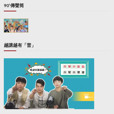
間將另行公告。
90’傳聲筒
越講越有「普」