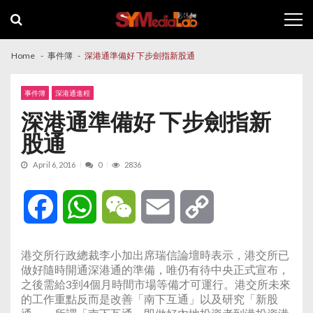
Skip
Skip
to
to
navigation
content
Home
事件簿
深港通準備好 下步劍指新股通
事件簿
深港通進程
深港通準備好 下步劍指新
股通
April 6, 2016
0
2836
Facebook
WhatsApp
WeChat
Email
Copy
Link
港交所行政總裁李小加出席瑞信論壇時表示，港交所已
做好隨時開通深港通的準備，唯仍有待中央正式宣布，
之後需給3到4個月時間市場等備才可運行。港交所未來
的工作重點反而是改善「南下互通」以及研究「新股