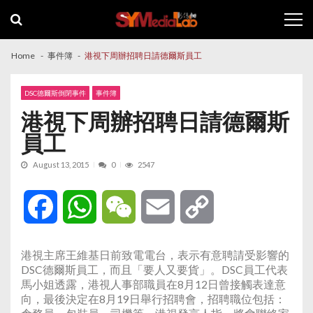
Skip
Skip
to
to
navigation
content
Home
事件簿
港視下周辦招聘日請德爾斯員工
DSC德爾斯倒閉事件
事件簿
港視下周辦招聘日請德爾斯
員工
August 13, 2015
0
2547
Facebook
WhatsApp
WeChat
Email
Copy
Link
港視主席王維基日前致電電台，表示有意聘請受影響的
DSC德爾斯員工，而且「要人又要貨」。DSC員工代表
馬小姐透露，港視人事部職員在8月12日曾接觸表達意
向，最後決定在8月19日舉行招聘會，招聘職位包括：