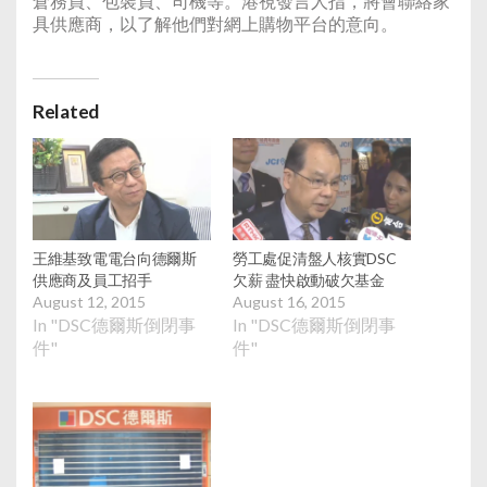
倉務員、包裝員、司機等。港視發言人指，將會聯絡家
具供應商，以了解他們對網上購物平台的意向。
Related
王維基致電電台向德爾斯
勞工處促清盤人核實DSC
供應商及員工招手
欠薪 盡快啟動破欠基金
August 12, 2015
August 16, 2015
In "DSC德爾斯倒閉事
In "DSC德爾斯倒閉事
件"
件"