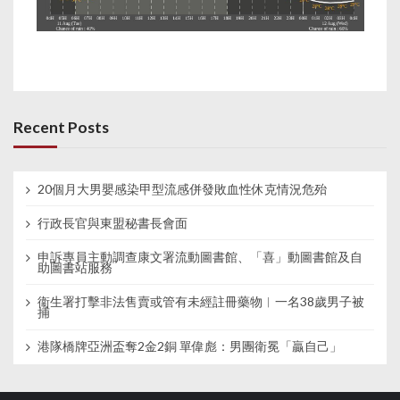
Recent Posts
20個月大男嬰感染甲型流感併發敗血性休克情況危殆
行政長官與東盟秘書長會面
申訴專員主動調查康文署流動圖書館、「喜」動圖書館及自
助圖書站服務
衞生署打擊非法售賣或管有未經註冊藥物︱一名38歲男子被
捕
港隊橋牌亞洲盃奪2金2銅 單偉彪：男團衛冕「贏自己」