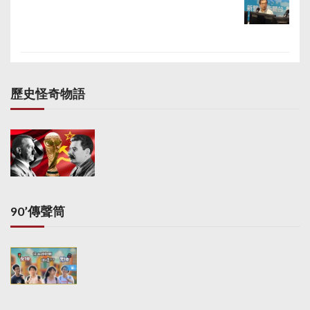
歷史怪奇物語
90’傳聲筒