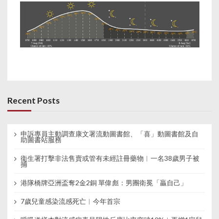
Recent Posts
申訴專員主動調查康文署流動圖書館、「喜」動圖書館及自
助圖書站服務
衞生署打擊非法售賣或管有未經註冊藥物︱一名38歲男子被
捕
港隊橋牌亞洲盃奪2金2銅 單偉彪：男團衛冕「贏自己」
7歲兒童感染流感死亡︱今年首宗