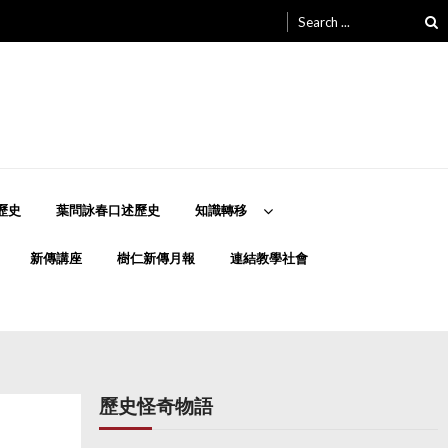
Search
for:
歷史
葉問詠春口述歷史
知識轉移
新傳講座
樹仁新傳月報
連結教學社會
歷史怪奇物語