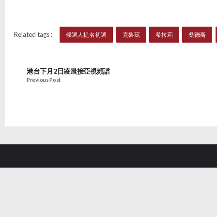
Related tags :
候選人提名初選
克魯茲
希拉莉
桑德斯
港台下月2日凌晨接亞視頻譜
Previous Post