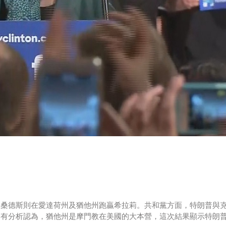
，桑德斯則在愛達荷州及猶他州跑贏希拉莉。共和黨方面，特朗普與
。有分析認為，猶他州是摩門教在美國的大本營，這次結果顯示特朗