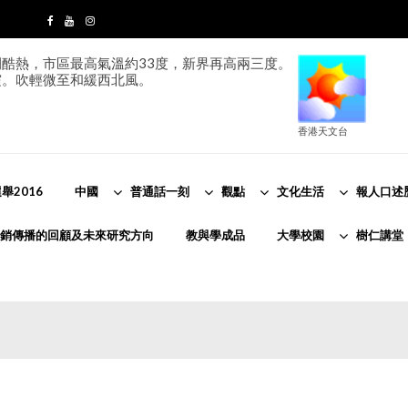
酷熱，市區最高氣溫約33度，新界再高兩三度。
霞。吹輕微至和緩西北風。
香港天文台
舉2016
中國
普通話一刻
觀點
文化生活
報人口述
銷傳播的回顧及未來研究方向
教與學成品
大學校園
樹仁講堂