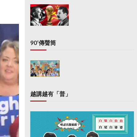
90’傳聲筒
越講越有「普」