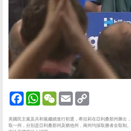
Facebook
WhatsApp
WeChat
Email
Copy
Link
美國民主黨及共和黨繼續進行初選，希拉莉在亞利桑那州勝出
取一州，分別是亞利桑那州及猶他州，兩州均採取勝者全取制