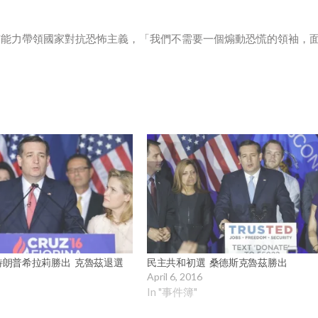
有能力帶領國家對抗恐怖主義，「我們不需要一個煽動恐慌的領袖，
特朗普希拉莉勝出 克魯茲退選
民主共和初選 桑德斯克魯茲勝出
April 6, 2016
In "事件簿"