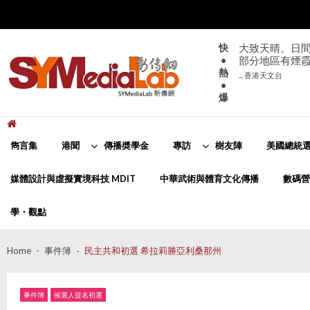
Skip
Skip
to
to
navigation
content
快
大致天晴。日間
•
部分地區有煙
熱
... 香港天文台
•
爆
新傳網
SYMediaLab
雋言集
港聞
傳播奬學金
專訪
樹友陣
美國總統選
媒體設計與虛擬實境科技 MDIT
中華武術與體育文化傳播
數碼營
學・觀點
Home
事件簿
民主共和初選 希拉莉勝亞利桑那州
事件簿
候選人提名初選