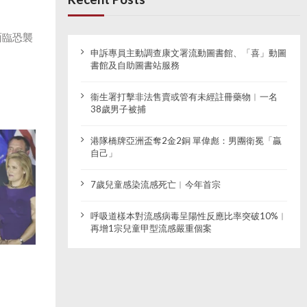
面臨恐襲
申訴專員主動調查康文署流動圖書館、「喜」動圖
書館及自助圖書站服務
衞生署打擊非法售賣或管有未經註冊藥物︱一名
38歲男子被捕
港隊橋牌亞洲盃奪2金2銅 單偉彪：男團衛冕「贏
自己」
7歲兒童感染流感死亡︱今年首宗
呼吸道樣本對流感病毒呈陽性反應比率突破10%︱
再增1宗兒童甲型流感嚴重個案