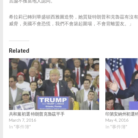
言論不獲當地人認同。
希拉莉已轉到華盛頓西雅圖造勢，她質疑特朗普和克魯茲有沒
威脅，美國不會恐慌，我們不會築起圍場，不會背離盟友。」
Related
共和黨初選 特朗普克魯茲平手
印第安納州初選
March 7, 2016
May 4, 2016
In "事件簿"
In "事件簿"