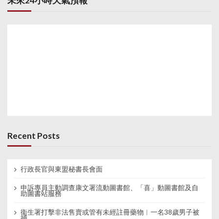
未來24小時天氣預報
Recent Posts
行政長官與東盟秘書長會面
申訴專員主動調查康文署流動圖書館、「喜」動圖書館及自
助圖書站服務
衞生署打擊非法售賣或管有未經註冊藥物︱一名38歲男子被
捕