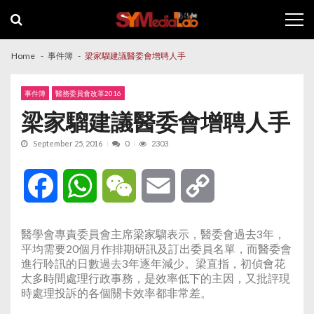
Skip
Skip
to
to
navigation
content
Home
事件簿
梁家騮建議醫委會增聘人手
事件簿
醫務委員會改革2016
梁家騮建議醫委會增聘人手
September 25, 2016
0
2303
Facebook
WhatsApp
WeChat
Email
Copy
Link
醫學會專責委員會主席梁家騮表示，醫委會過去3年，
平均需要20個月作排期研訊及訂出委員名單，而醫委會
進行聆訊的日數過去
3
年逐年減少。梁直指，初偵會花
太多時間處理行政事務，是效率低下的主因，又批評現
時處理投訴的各個關卡效率都非常差。