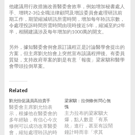
他建議用行政措施改善醫委會效率，例如增加秘書處人
手、增聘2-3位全職法律顧問及增設委員會處理研訊前
期工作，期望縮減研訊所需時間，增加每年聆訊宗數，
令處理投訴時間所需時間由現時接近5年，縮減至約2年
半，相關建議涉及每年增加約1000萬的開支。
另外，據知醫委會例會原訂議程正是討論醫學會提出的
方案，但主席劉允怡會上突然宣布該議程押後。有委員
質疑，支持政府草案的劉是有意「報復」梁家騮和醫學
會帶頭拉倒草案。
Related
劉允怡促議員高抬貴手
梁家騮：拉倒條例 問心無
醫委會主席劉允怡表
愧
主力拉布的梁家騮大
示，根據他在醫委會的
爆，點人數是「有系
多年經驗，有信心今次
統」進行，甚至有設鬧
修例可以成功改革醫委
鐘計時而非「求其
會，縮短處理聆訊的時