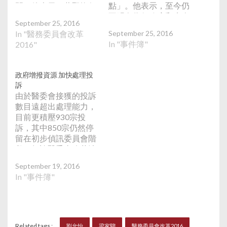
點」。他表示，至今仍
間。他表示，蔡堅擔任
不明白為何政府和病人
初偵會主席期間，醫委
September 25, 2016
組織都拒絕妥協，又對
會已積壓超過900宗投
In "醫務委員會改革
September 25, 2016
拉倒草案「無愧於
訴，證明不透過修例無
In "事件簿"
2016"
心」，因為不少病人和
法加快聆訊速度。他不
市民都支持他，而他亦
同意對方指，不同時增
有做過民調，認為自己
加醫生委員便無法加快
政府增撥資源 加快處理投
了解市民取態。他又反
聆訊速度，認為會內有
訴
駁林鄭月娥指，不能屈
委員未擔任任何職務，
由於醫委會接獲的投訴
服於少數人的「暴
有個別委員會工作量亦
數目遠超出處理能力，
政」，他指出政府亦曾
較低，可分擔新增的初
目前更積壓930宗投
在財委會調動議程，認
偵會工作，而增加初偵
訴，其中850宗仍然停
為先擱置有爭議的議案
會數目就如超市收銀處
留在初步偵訊委員會階
是理性之舉。 醫學會將
「開多條隊」。 他暗指
段。無論醫委會改革法
就醫委會改革成立專責
梁家騮，過去數年會議
案能否通過，政府均會
小組，而不競逐連任的
出席率不高，何以最後
September 19, 2016
在2016/17財政年度
梁家騮將會出任主席。
日子才努力出席會議和
In "事件簿"
內，預留400萬予醫委
他指最快下週便會討論
接受訪問，質疑他是否
會秘書處增撥人手，協
小組如何組成，並會爭
真正為民生着想。他促
助加快處理投訴和進行
取與醫委會溝通，以跟
請梁和所有議員「高抬
研訊。食衞局常任秘書
進當局提出的三方平
貴手」，順應民意支持
長袁銘輝指，款項已足
Related tags :
劉允怡
梁家騮
醫務委員會改革2016