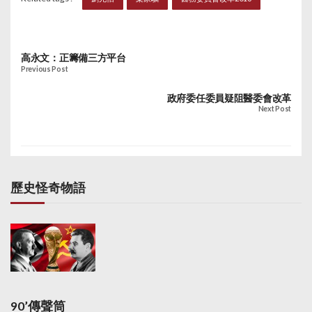
台。醫學會候任會長蔡
改革。他明白有人不信
夠秘書處增加一倍人
堅則表示，小組會邀請
任政府，但認為不應錯
手。當局希望，建議新
醫生、病人代表及法律
過機會，擔心一旦否
增的偵委會能處理積壓
界人士加入，如何加快
決，政府未必有勇氣重
個案之餘，亦能縮減結
高永文：正籌備三方平台
醫委會的聆訊速度將是
提。
案所需時間，由現時平
Previous Post
其中一項研究重點。
均58個月，縮短到36個
月。當局又指，一旦法
政府委任委員疑阻醫委會改革
Next Post
案通過，撥款可視乎情
況增加。 不過，醫學會
會長史泰祖表示，新增
偵委會但不增加醫生委
員數目，只會加重委員
工作負擔，拖慢個案處
歷史怪奇物語
理進度。他重申，政府
要同時增加業外委員和
選舉委員，否則無法加
快進度。
90’傳聲筒