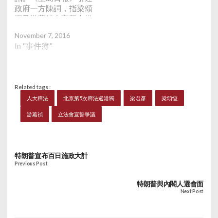
政府一方陳詞，指梁頌
恆及游蕙禎在宣誓中借
機宣揚港獨，更發表針
November 7, 2016
對中國無禮言論，嘲弄
In "事件簿"
宣誓程序，「比單純拒
絕作出任何宣誓更惡
劣」。政府陳詞又指，
梁游二人當日的行為，
Related tags :
完全蔑視其公職的憲法
人大釋法
北京第5次釋法遏港獨
梁君彥
梁頌恆
基礎」，已經構成「忽
略」宣誓，故政府要求
游蕙禎
立法會宣誓爭議
法庭頌令兩人的議員資
格被取消及議席懸空。
特朗普宣布百日施政大計
Previous Post
特朗普與內閣人選會面
Next Post