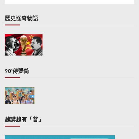
歷史怪奇物語
90’傳聲筒
越講越有「普」