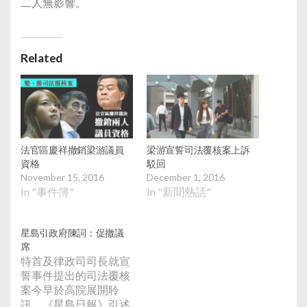
二人無影響。
Related
法官區慶祥撤銷梁游議員
梁游宣誓司法覆核案上訴
資格
駁回
November 15, 2016
December 1, 2016
In "事件簿"
In "新聞熱話"
星島引政府陳詞：促撤議
席
特首及律政司司長就宣
誓事件提出的司法覆核
案今早於高院展開聆
訊。《星島日報》引述