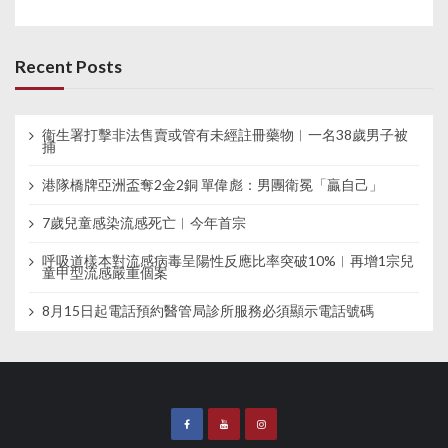
Recent Posts
衞生署打擊非法售賣或管有未經註冊藥物︱一名38歲男子被
捕
港隊橋牌亞洲盃奪2金2銅 單偉彪：男團衛冕「贏自己」
7歲兒童感染流感死亡︱今年首宗
呼吸道樣本對流感病毒呈陽性反應比率突破10%︱再增1宗兒
童甲型流感嚴重個案
8月15日起電話預約醫管局診所服務必須顯示電話號碼