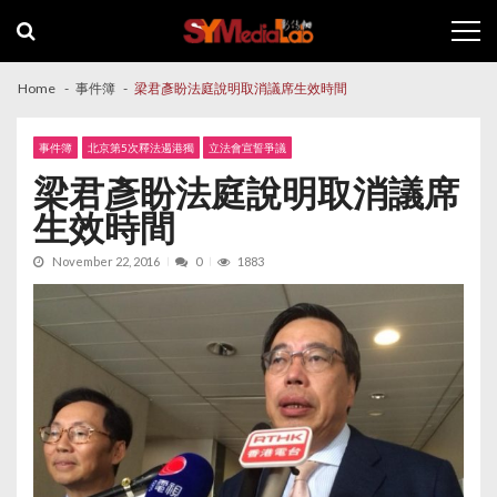
Skip
Skip
to
to
navigation
content
Home
事件簿
梁君彥盼法庭說明取消議席生效時間
事件簿
北京第5次釋法遏港獨
立法會宣誓爭議
梁君彥盼法庭說明取消議席
生效時間
November 22, 2016
0
1883