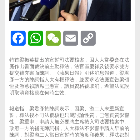
Facebook
WhatsApp
WeChat
Email
Copy
Link
特首梁振英提出的宣誓司法覆核案，因人大常委會在法
庭作出書面裁決前主動釋法，法官區慶祥及後要求雙方
提交補充書面陳詞。《蘋果日報》引述消息報道，梁君
彥一方的陳詞指人大有權釋法，並要求若法庭宣告梁頌
恆及游蕙禎議席已懸宣，議員資格被取消，希望法庭說
明取消資格應在何時生效。
報道指，梁君彥於陳詞表示，因梁、游二人未重新宣
誓，釋法後本司法覆核也只屬討論性質，已無實質影響
性。梁重申，申請人無必要將主席捲入司法覆核案中。
政府一方的補充陳詞指，人大釋法不影響申請人早前的
陳詞，對梁游二人當日宣誓時的態度和後果，釋法都對