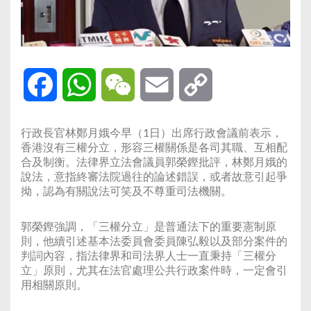
Facebook
WhatsApp
WeChat
Email
Copy
Link
行政長官林鄭月娥今早（1日）出席行政會議前表示，
香港沒有三權分立，形容三權關係是各司其職、互相配
合及制衡。法律界立法會議員郭榮鏗批評，林鄭月娥的
說法，意指終審法院過往的論述錯誤，或者故意引起爭
拗，認為有關說法可笑及不尊重司法機關。
郭榮鏗強調，「三權分立」是普通法下的重要憲制原
則，他續引述基本法委員會委員陳弘毅以及部分案件的
判詞內容，指法律界和司法界人士一直秉持「三權分
立」原則，尤其在法官處理公共行政案件時，一定會引
用相關原則。