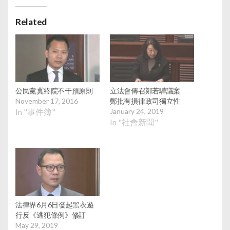
Related
公民黨冀終院不干預原則
立法會傳召鄭若驊議案
November 17, 2016
鄭批有損律政司獨立性
In "事件簿"
January 24, 2019
In "社會新聞"
法律界6月6日發起黑衣遊
行反《逃犯條例》修訂
May 29, 2019