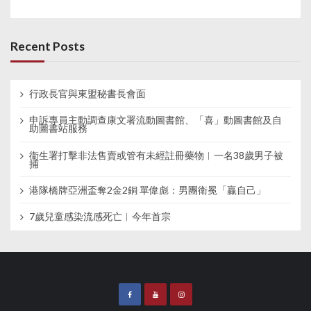
Recent Posts
行政長官與東盟秘書長會面
申訴專員主動調查康文署流動圖書館、「喜」動圖書館及自
助圖書站服務
衞生署打擊非法售賣或管有未經註冊藥物︱一名38歲男子被
捕
港隊橋牌亞洲盃奪2金2銅 單偉彪：男團衛冕「贏自己」
7歲兒童感染流感死亡︱今年首宗