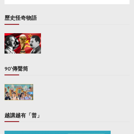
歷史怪奇物語
90’傳聲筒
越講越有「普」