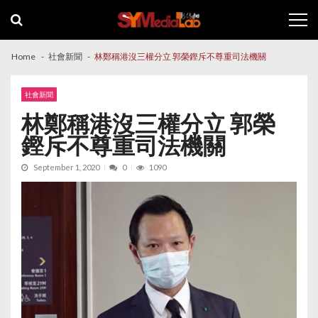
Skip
Skip
to
to
navigation
content
Home
社會新聞
林鄭稱港沒三權分立 郭榮鏗斥不尊重司法機關
社會新聞
林鄭稱港沒三權分立 郭榮
鏗斥不尊重司法機關
September 1, 2020
0
1090