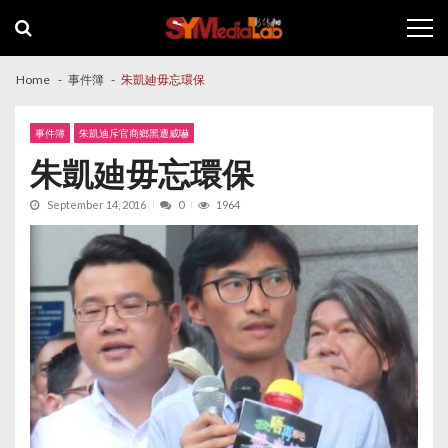
Skip
Skip
to
to
navigation
content
Home
事件簿
朱凱廸毋忘環保
事件簿
朱凱迪斥官商鄉黑遭威嚇
朱凱廸毋忘環保
September 14, 2016
0
1964