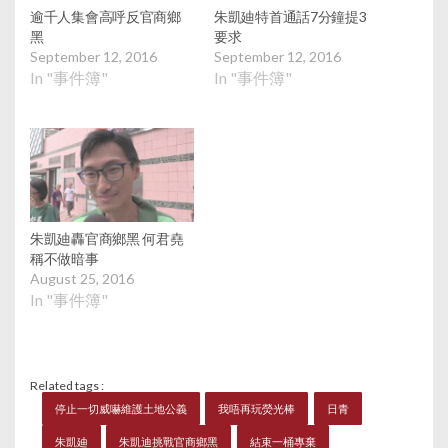
逾千人集會高呼反官商鄉
朱凱廸特首通話7分鐘提3
黑
要求
September 12, 2016
September 12, 2016
In "事件簿"
In "事件簿"
朱凱廸轟官商鄉黑 何君堯
稱不做暗事
August 25, 2016
In "事件簿"
Related tags :
停止一切威嚇維護土地公義
我唔再玩熒光棒
日青
朱凱廸
朱凱迪挑戰官商鄉黑
結束一桶專棄