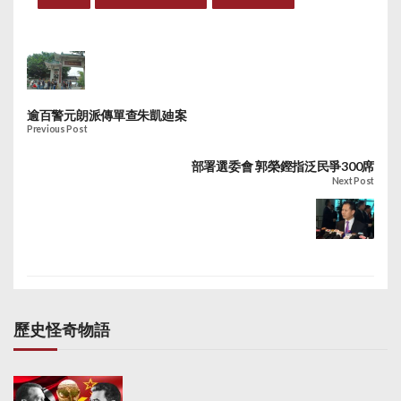
逾百警元朗派傳單查朱凱廸案
Previous Post
部署選委會 郭榮鏗指泛民爭300席
Next Post
歷史怪奇物語