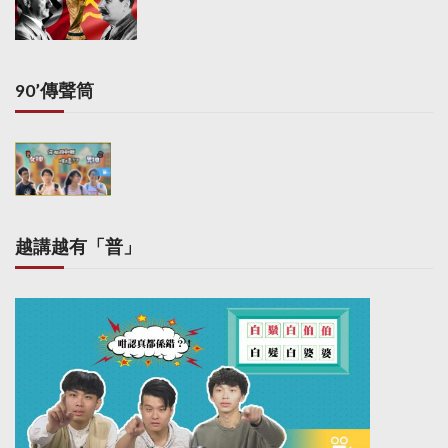
90’傳聲筒
越講越有「普」