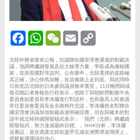
Facebook
WhatsApp
WeChat
Email
Copy
Link
北韓外務省發表公報，抗議聯合國安理會通過的制裁決
議，強調將繼續發展及壯大核導力量，爭取成為擁核國
家，並與美國對等談判。公布重申，北韓選擇的道路極
其正確，決心快馬加鞭，在這條路上走到底。與此同時
日前造訪北韓的日本參與議員豬本寬至，11日晚間歸或
後召開記者會報告行程表示，他除了與朝鮮勞動黨中央
委員會副委員長李洙墉進行對談外，也和最高人民會議
常任委員會委員長金永南稍作交談，李洙墉然未對聯合
國安理會決議加強制裁表達明確回應，但在與豬木的對
談中就北韓持續開發核武表示：「我們（北韓）將繼續
開發核武，努力達成最終目標。」NHK分析，李洙墉
這番話，是在透露北韓欲盡早完成在洲際彈道飛彈上，
塔載氫彈彈頭的決心。