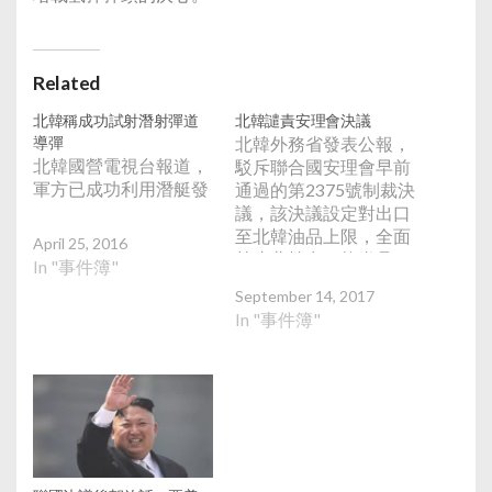
Related
北韓稱成功試射潛射彈道
北韓譴責安理會決議
導彈
北韓外務省發表公報，
北韓國營電視台報道，
駁斥聯合國安理會早前
軍方已成功利用潛艇發
通過的第2375號制裁決
議，該決議設定對出口
至北韓油品上限，全面
April 25, 2016
禁止北韓出口紡織品。
In "事件簿"
北韓表明將繼續發展壯
September 14, 2017
大核武和飛彈力量，爭
In "事件簿"
取有核國家地位，進而
與美國對等談判的決
心。該公報稱，美國主
導的又一場非法的制裁
鬧劇，再次證明北韓選
擇的道路極其正確，北
韓決心快馬加鞭在這條
路上走到底，與美國實