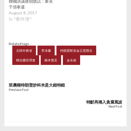
聯國決議後朝放話：要美
現力量平衡及捍衛生存
千倍奉還
權，以維護地區和平與
August 8, 2017
安全。另外，美國一個
In "事件簿"
關注北韓問題的網站
「北緯38度」發布衛星
圖片，指北韓有可能準
備核試。據衛星圖片顯
Related tags :
示，北韓豐溪里核試場
北韓外務省
李洙墉
特朗普斬首金正恩懸念
的南側和西側坑道分別
有貨車和手推車，可能
聯合國安理會
豬本寬至
金永南
要進行挖掘工作為下一
次核試作準備。
班農稱特朗普炒科米是大錯特錯
Previous Post
特默再捲入貪腐風波
Next Post