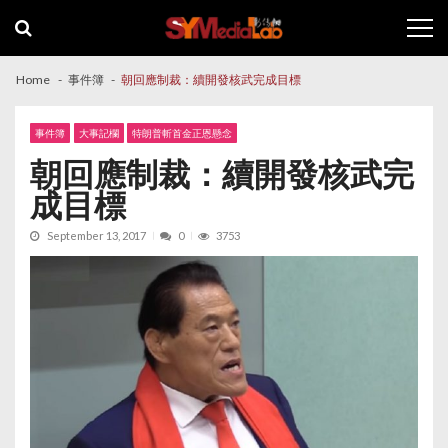
Skip
Skip
to
to
navigation
content
Home
事件簿
朝回應制裁：續開發核武完成目標
事件簿
大事記欄
特朗普斬首金正恩懸念
朝回應制裁：續開發核武完
成目標
September 13, 2017
0
3753