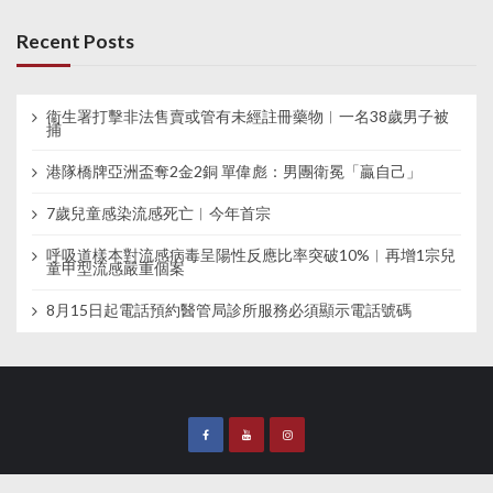
Recent Posts
衞生署打擊非法售賣或管有未經註冊藥物︱一名38歲男子被
捕
港隊橋牌亞洲盃奪2金2銅 單偉彪：男團衛冕「贏自己」
7歲兒童感染流感死亡︱今年首宗
呼吸道樣本對流感病毒呈陽性反應比率突破10%︱再增1宗兒
童甲型流感嚴重個案
8月15日起電話預約醫管局診所服務必須顯示電話號碼