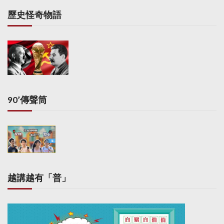
歷史怪奇物語
90’傳聲筒
越講越有「普」