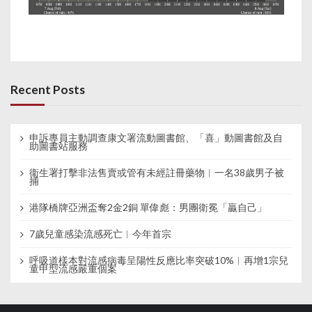
Recent Posts
申訴專員主動調查康文署流動圖書館、「喜」動圖書館及自
助圖書站服務
衞生署打擊非法售賣或管有未經註冊藥物︱一名38歲男子被
捕
港隊橋牌亞洲盃奪2金2銅 單偉彪：男團衛冕「贏自己」
7歲兒童感染流感死亡︱今年首宗
呼吸道樣本對流感病毒呈陽性反應比率突破10%︱再增1宗兒
童甲型流感嚴重個案