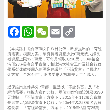
Facebook
WhatsApp
WeChat
Email
Copy
Link
【本網訊】退保諮詢文件昨日公佈，政府提出的「有經
濟需要」模擬方案，單身長者資產少於8萬元或夫婦長
者資產上限12.5萬元，可每月領取3,230元，50年後全
港僅23%長者合乎資格，相比
港大社會工作及社會行政
學系榮休教授
周永新團隊建議的「不論貧富」全民老年
金方案，至2064年，兩者受惠人數相差近二百萬人。
退保諮詢文件共分7章節，重點以「不論貧富」及「有
經濟需要」模擬方案作比較。
兩個方案均假設派發3230
元津貼，「不論貧富」方案下，2015年有112萬合資格
長者在毋須經濟審查下領取，至2064年為258萬名合資
格長者；「有經濟需要」方案下，2015年估計有25萬