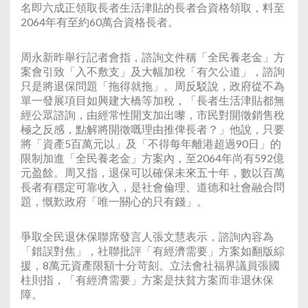
名即六成正領取長者生活津貼的長者合資格領取，料至
2064年有至約60萬合資格長者。
周永新昨舉行記者會指，諮詢文件稱「全民養老金」方
案會引致「入不敷支」及大幅加稅「有欠公道」，諮詢
只是將退保問題「拖得就拖」。周反駁說，政府從不為
單一發展項目如興建大橋等加稅，「長者生活津貼都無
經公眾諮詢，由經常性開支加出嚟，市民對開徵銷售稅
極之反感，點解將開徵嘅理由推俾長者？」他說，只要
將「資產5百萬元以」及「不得每年離港超過90日」的
限制加進「全民養老金」方案內，至2064年尚有592億
元盈餘。周又指，退保可以確保未來五十年，數以百萬
長者有穩定可靠收入，是社會倫理、道德和社會融合問
題，慨歎政府「唯一關心的只有錢」。
爭取全民退休保聯席發言人張文慧表示，諮詢內容為
「錯誤對焦」，社聯批評「有經濟需要」方案如翻版綜
援，8萬元資產限額十分苛刻。立法會社福界議員張國
柱則指，「有經濟需要」方案是扶貧方案而非退休保
障。