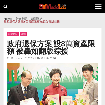
Skip
Skip
to
to
navigation
content
Home
社會新聞
新聞熱話
政府退保方案 設8萬資產限額 被轟如翻版綜援
新聞熱話
港聞
政府退保方案 設8萬資產限
額 被轟如翻版綜援
December 23, 2015
0
2004