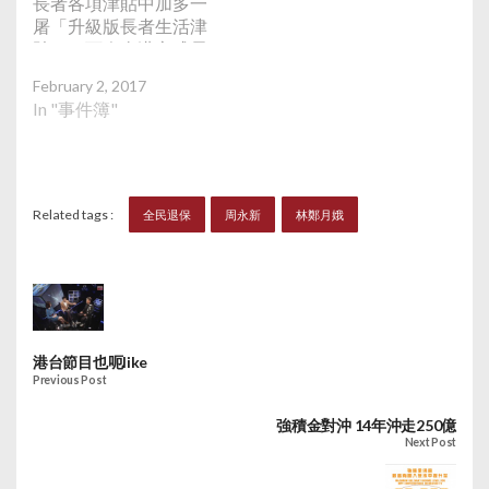
長者各項津貼中加多一
屠「升級版長者生活津
貼」，可令全港六成長
者受惠，變相全民退
February 2, 2017
保。據了解，當局在多
In "事件簿"
次於扶貧委員會稱「全
民退保」令政府較難控
制開支，其中一個方法
是增加銷售稅，否則難
有穩定資源實行全民退
Related tags :
全民退保
周永新
林鄭月娥
保。 政府推出「升級版
長生津」，讓資產不多
於20萬的長者，申領貼
近綜援的金額，現時的
長者授助對資產限制太
嚴，長者不能儲「棺材
港台節目也呃like
本」才夠資格申請。田
Previous Post
北辰認為方案「勉強收
貨」可讓多些長者受惠
強積金對沖 14年沖走250億
但有點涼薄。張國柱則
Next Post
強調，「升級版長生
津」這方案一經社會接