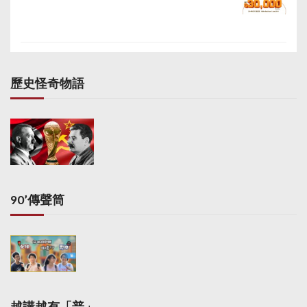
受，在未來10-20年都
不期望有全民退保。他
呼籲立法會議員於財委
會內否決其撥款申請。
歷史怪奇物語
90’傳聲筒
越講越有「普」