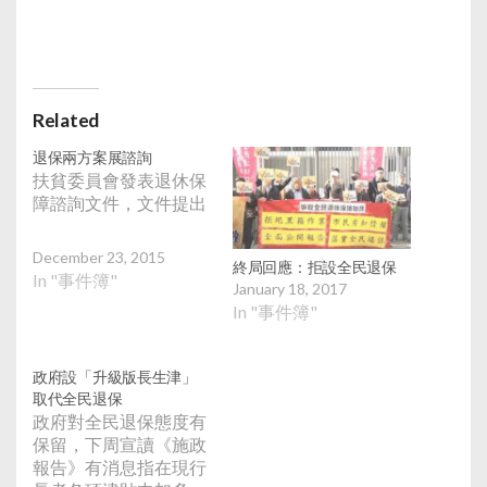
Related
退保兩方案展諮詢
扶貧委員會發表退休保
障諮詢文件，文件提出
December 23, 2015
終局回應：拒設全民退保
In "事件簿"
January 18, 2017
In "事件簿"
政府設「升級版長生津」
取代全民退保
政府對全民退保態度有
保留，下周宣讀《施政
報告》有消息指在現行