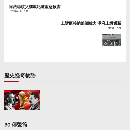
阿法耶茲父稱戴妃遭蓄意殺害
Previous Post
上訴庭接納追溯效力 港府上訴獲勝
Next Post
歷史怪奇物語
90’傳聲筒