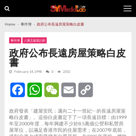
Skip
Skip
to
to
navigation
content
Home
事件簿
政府公布長遠房屋策略白皮書
事件簿
八萬五建屋計劃
政府公布長遠房屋策略白皮
書
February 14, 1998
0
2352
Facebook
WhatsApp
WeChat
Email
Copy
Link
政府發表「建屋安民：邁向二十一世紀﹂的長遠房屋策
略白皮書」。這份白皮書定下了一項長遠目標：由1999
年至2000年度，每年興建不少於8.5萬個公營和私營房
屋單位，以滿足香港市民的住屋需求；在2007年底前，