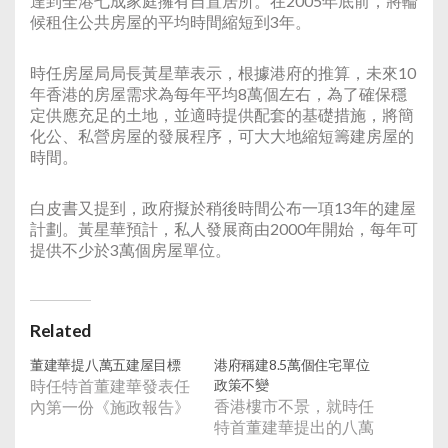
達到全港七成家庭擁有自置居所。在2005年底前，將輪
候租住公共房屋的平均時間縮短到3年。
時任房屋局局長黃星華表示，根據港府的推算，未來10
年香港的房屋需求為每年平均8萬個左右，為了確保穩
定供應充足的土地，並適時提供配套的基礎措施，將簡
化公、私營房屋的發展程序，可大大地縮短籌建房屋的
時間。
白皮書又提到，政府擬於稍後時間公布一項13年的建屋
計劃。黃星華預計，私人發展商由2000年開始，每年可
提供不少於3萬個房屋單位。
Related
董建華提八萬五建屋目標
港府稱建8.5萬個住宅單位
時任特首董建華發表任
政策不變
香港樓市不景，就時任
內第一份《施政報告》
特首董建華提出的八萬