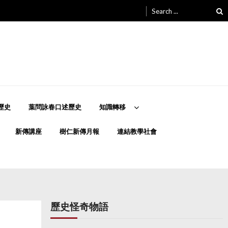
Search
for:
歷史
葉問詠春口述歷史
知識轉移
新傳講座
樹仁新傳月報
連結教學社會
歷史怪奇物語