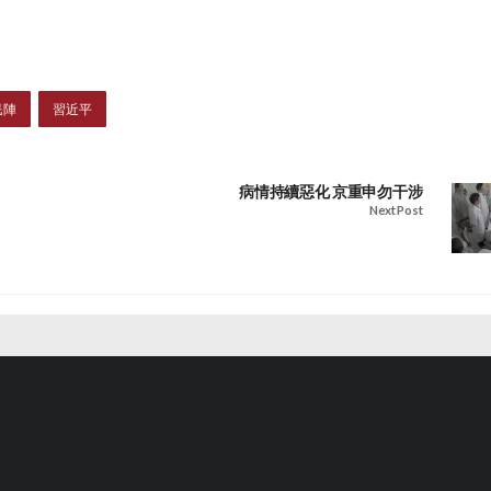
民陣
習近平
病情持續惡化 京重申勿干涉
Next Post