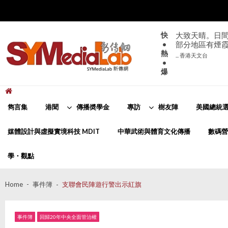
Skip
Skip
to
to
navigation
content
快
大致天晴。日間
•
部分地區有煙
熱
... 香港天文台
•
爆
新傳網
SYMediaLab
雋言集
港聞
傳播奬學金
專訪
樹友陣
美國總統選
媒體設計與虛擬實境科技 MDIT
中華武術與體育文化傳播
數碼營
學・觀點
Home
事件簿
支聯會民陣遊行警出示紅旗
事件簿
回歸20年中央全面管治權