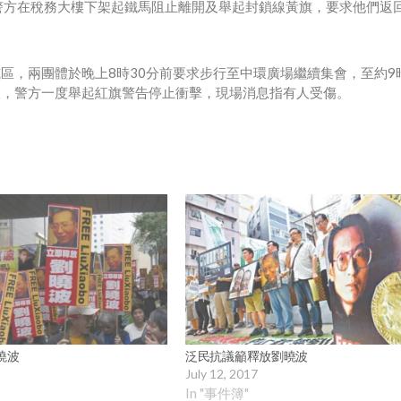
警方在稅務大樓下架起鐵馬阻止離開及舉起封鎖線黃旗，要求他們返
區，兩團體於晚上8時30分前要求步行至中環廣場繼續集會，至約9
線，警方一度舉起紅旗警告停止衝擊，現場消息指有人受傷。
曉波
泛民抗議籲釋放劉曉波
July 12, 2017
In "事件簿"