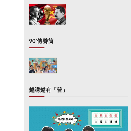
90’傳聲筒
越講越有「普」