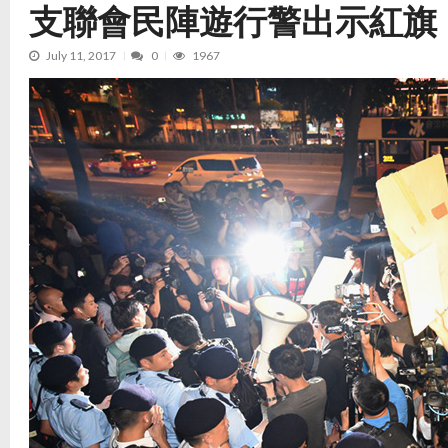
支聯會民陣遊行警出示紅旗
July 11, 2017
0
1967