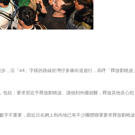
起步，沿「64」字樣的路線於灣仔多條街道遊行，高呼「釋放劉曉波
，包括：要求習近平釋放劉曉波、讓他到外國就醫，釋放其他良心犯
為數字不重要，因近日在網上和內地已有不少團體聯署要求釋放劉曉