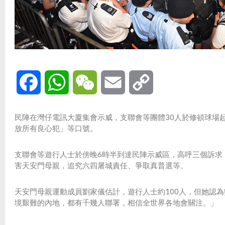
Facebook
WhatsApp
WeChat
Email
Copy
Link
民陣在灣仔電訊大廈集會示威，支聯會等團體30人於修頓球場
放所有良心犯」等口號。
支聯會等遊行人士於傍晚6時半到達民陣示威區，高呼三個訴求
害天安門母親，追究六四屠城責任、爭取真普選等。
天安門母親運動成員劉家儀估計，遊行人士約100人，但她認
境艱難的內地，都有千幾人聯署，相信全世界各地會關注。」