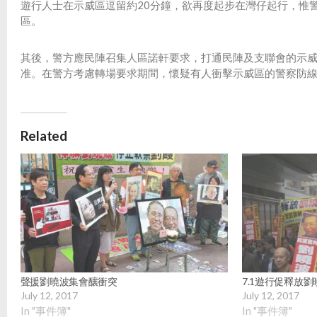
遊行人士在示威區逗留約20分鐘，欲再度起步在灣仔起行，惟
區。
其後，警方應民陣召集人區諾軒要求，打通民陣及支聯會的示威
准。在警方考慮轉場要求期間，懷疑有人衝擊示威區的警察防
Related
聲援劉曉波集會釀衝突
7.1遊行促釋放劉
July 12, 2017
July 12, 2017
In "事件簿"
In "事件簿"