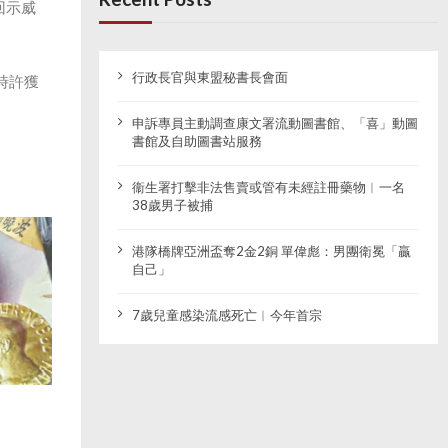
回示威
行政長官與東盟秘書長會面
時許獲
申訴專員主動調查康文署流動圖書館、「喜」動圖
書館及自助圖書站服務
衞生署打擊非法售賣或管有未經註冊藥物︱一名
38歲男子被捕
港隊橋牌亞洲盃奪2金2銅 單偉彪：男團衛冕「贏
自己」
7歲兒童感染流感死亡︱今年首宗