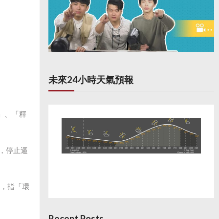
未來24小時天氣預報
」、「釋
，停止逼
波，指「環
Recent Posts