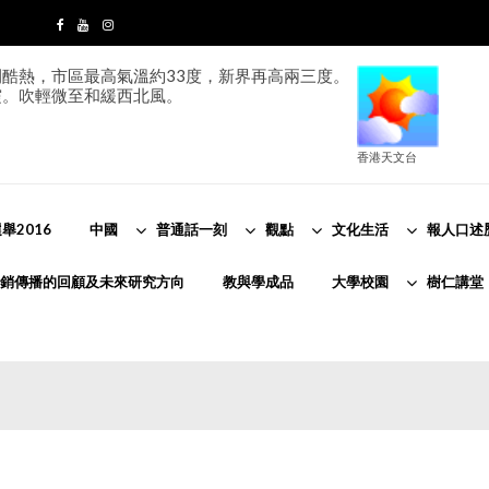
酷熱，市區最高氣溫約33度，新界再高兩三度。
霞。吹輕微至和緩西北風。
香港天文台
舉2016
中國
普通話一刻
觀點
文化生活
報人口述
銷傳播的回顧及未來研究方向
教與學成品
大學校園
樹仁講堂