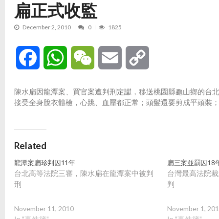
扁正式收監
December 2, 2010
0
1825
Facebook
WhatsApp
WeChat
Email
Copy
Link
陳水扁因龍潭案、買官案遭判刑定讞，移送桃園縣龜山鄉的台
接受全身脫衣體檢，心跳、血壓都正常；頭髮還要剪成平頭裝；
Related
龍潭案扁珍判囚11年
扁三案並罰囚18
台北高等法院三審，陳水扁在龍潭案中被判
台灣最高法院裁
刑
判
November 11, 2010
November 1, 20
In "事件簿"
In "事件簿"