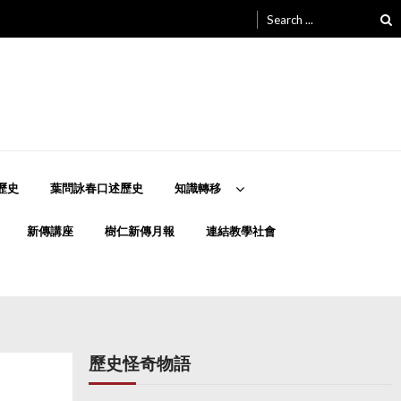
Search
for:
歷史
葉問詠春口述歷史
知識轉移
新傳講座
樹仁新傳月報
連結教學社會
歷史怪奇物語