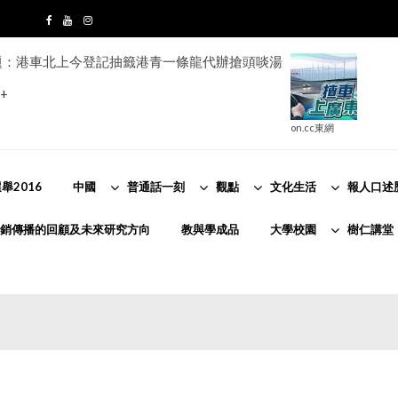
題：港車北上今登記抽籤港青一條龍代辦搶頭啖湯
+
on.cc東網
舉2016
中國
普通話一刻
觀點
文化生活
報人口述
銷傳播的回顧及未來研究方向
教與學成品
大學校園
樹仁講堂