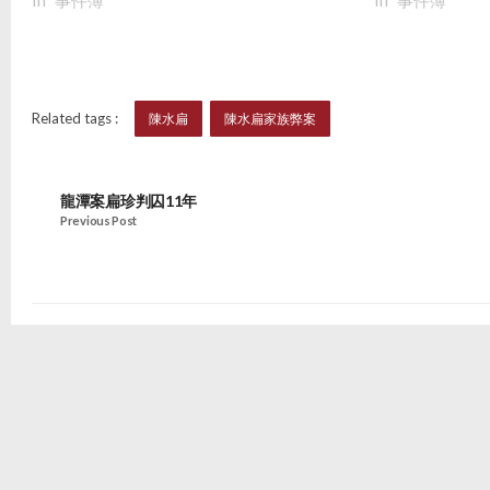
Related tags :
陳水扁
陳水扁家族弊案
龍潭案扁珍判囚11年
Previous Post