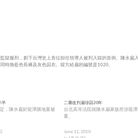
北監獄服刑，創下台灣史上首位卸任領導人被判入獄的首例。陳水扁
同時換藍色長褲及灰色囚衣。獄方給扁的編號是1020。
年半
二審改判扁珍囚20年
定，陳水扁於龍潭購地案被
台北高等法院就陳水扁家族所涉龍潭
案、
12
June 11, 2010
In "事件簿"