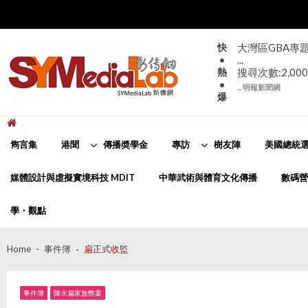
Skip
Skip
to
to
navigation
content
快
大灣區GBA專
•
...
熱
搜尋次數:2,000
•
... 明報新聞網
爆
新傳網
SYMediaLab
雋言集
港聞
傳播奬學金
專訪
樹友陣
美國總統選
媒體設計與虛擬實境科技 MDIT
中華武術與體育文化傳播
數碼營
學・觀點
Home
事件簿
扁正式收監
事件簿
陳水扁家族弊案