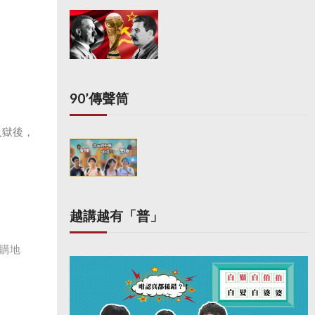
90’傳聲筒
入獄後，
越講越有「普」
購地