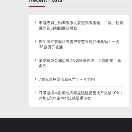
申訴專員主動調查康文署流動圖書館、「喜」動圖
書館及自助圖書站服務
衞生署打擊非法售賣或管有未經註冊藥物︱一名
38歲男子被捕
港隊橋牌亞洲盃奪2金2銅 單偉彪：男團衛冕「贏
自己」
7歲兒童感染流感死亡︱今年首宗
呼吸道樣本對流感病毒呈陽性反應比率突破10%︱
再增1宗兒童甲型流感嚴重個案