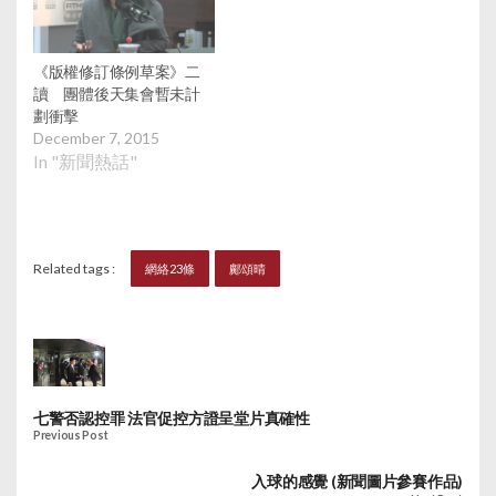
《版權修訂條例草案》二
讀 團體後天集會暫未計
劃衝擊
December 7, 2015
In "新聞熱話"
Related tags :
網絡23條
鄺頌晴
七警否認控罪 法官促控方證呈堂片真確性
Previous Post
入球的感覺 (新聞圖片參賽作品)