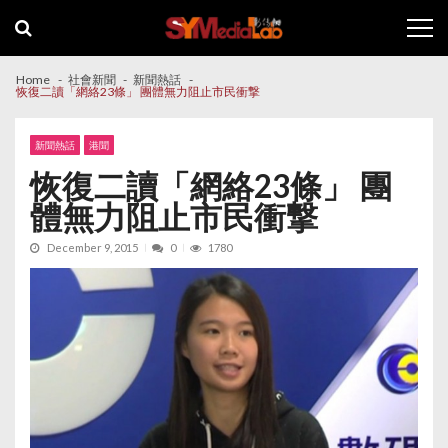
Skip
Skip
to
to
navigation
content
Home
社會新聞
新聞熱話
恢復二讀「網絡23條」 團體無力阻止市民衝撃
新聞熱話
港聞
恢復二讀「網絡23條」 團
體無力阻止市民衝撃
December 9, 2015
0
1780