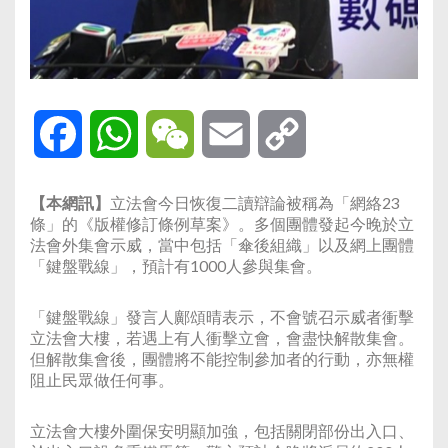
Facebook
WhatsApp
WeChat
Email
Copy
Link
【本網訊
】
立法會今日恢復二讀辯論被稱為「網絡23
條」的《版權修訂條例草案》。多個團體發起今晚於立
法會外集會示威，當中包括「傘後組織」以及網上團體
「鍵盤戰線」，預計有1000人參與集會。
「鍵盤戰線」發言人鄺頌晴表示，不會號召示威者衝擊
立法會大樓，若遇上有人衝擊立會，會盡快解散集會。
但解散集會後，團體將不能控制參加者的行動，亦無權
阻止民眾做任何事。
立法會大樓外圍保安明顯加強，包括關閉部份出入口、