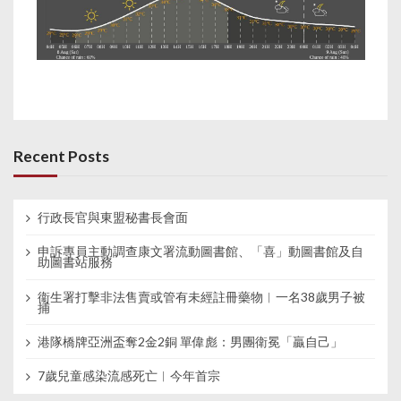
Recent Posts
行政長官與東盟秘書長會面
申訴專員主動調查康文署流動圖書館、「喜」動圖書館及自
助圖書站服務
衞生署打擊非法售賣或管有未經註冊藥物︱一名38歲男子被
捕
港隊橋牌亞洲盃奪2金2銅 單偉彪：男團衛冕「贏自己」
7歲兒童感染流感死亡︱今年首宗