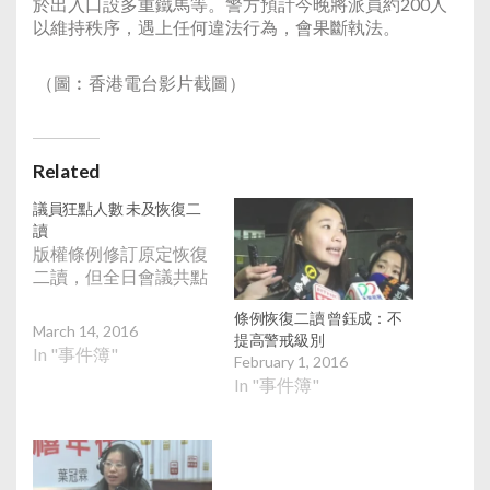
於出入口設多重鐵馬等。警方預計今晚將派員約200人
以維持秩序，遇上任何違法行為，會果斷執法。
（圖︰香港電台影片截圖）
Related
議員狂點人數 未及恢復二
讀
版權條例修訂原定恢復
二讀，但全日會議共點
條例恢復二讀 曾鈺成：不
March 14, 2016
提高警戒級別
In "事件簿"
February 1, 2016
In "事件簿"