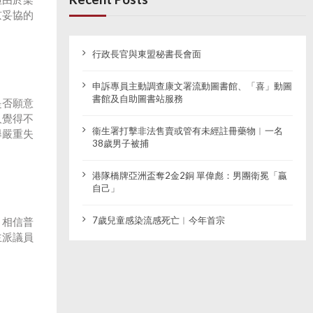
京妥協的
行政長官與東盟秘書長會面
申訴專員主動調查康文署流動圖書館、「喜」動圖
書館及自助圖書站服務
是否願意
人覺得不
衞生署打擊非法售賣或管有未經註冊藥物︱一名
舉嚴重失
38歲男子被捕
港隊橋牌亞洲盃奪2金2銅 單偉彪：男團衛冕「贏
自己」
7歲兒童感染流感死亡︱今年首宗
，相信普
主派議員