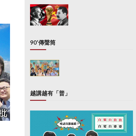
90’傳聲筒
越講越有「普」