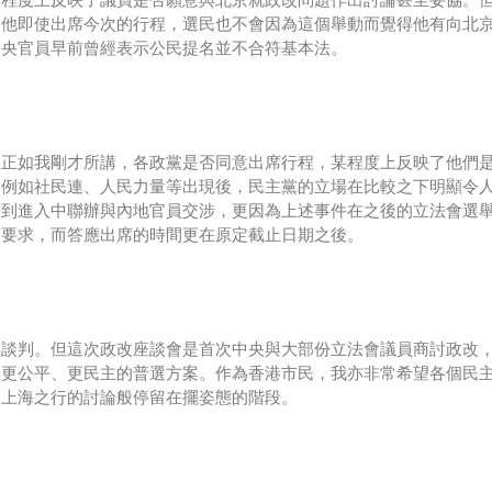
，他即使出席今次的行程，選民也不會因為這個舉動而覺得他有向北
中央官員早前曾經表示公民提名並不合符基本法。
。正如我剛才所講，各政黨是否同意出席行程，某程度上反映了他們
，例如社民連、人民力量等出現後，民主黨的立場在比較之下明顯令
拍到進入中聯辦與內地官員交涉，更因為上述事件在之後的立法會選
項要求，而答應出席的時間更在原定截止日期之後。
央談判。但這次政改座談會是首次中央與大部份立法會議員商討政改
個更公平、更民主的普選方案。作為香港市民，我亦非常希望各個民
次上海之行的討論般停留在擺姿態的階段。