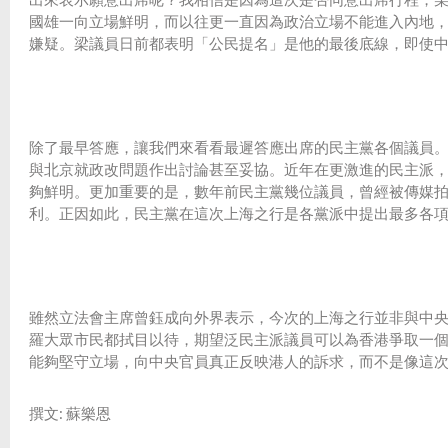
國雄一向立場鮮明，而以往更一直因為政治立場不能進入內地
嫌疑。梁議員日前都表明「公民提名」是他的最後底線，即使
除了最早答應，讓我們來看看最遲答應出席的民主黨各個議員
與北京就政改問題作出討論甚至妥協。近年在更激進的民主派
夠鮮明。更加重要的是，數年前民主黨幾位議員，曾經被傳媒
利。正因如此，民主黨在這次上海之行是各黨派中提出最多各
雖然立法會主席曾鈺成向外界表示，今次的上海之行並非與中
羅大眾市民都拭目以待，期望泛民主派議員可以為香港爭取一
能夠堅守立場，向中央官員真正反映港人的訴求，而不是像這
撰文: 蘇樂恩