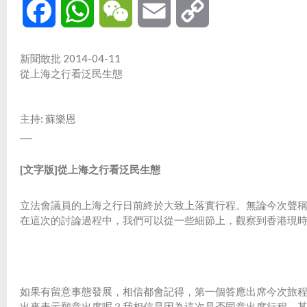
Facebook
WhatsApp
WeChat
Email
Copy
Link
新聞敢批 2014-04-11
從上海之行看泛民生態
主持: 蘇樂恩
___
[文字版]從上海之行看泛民生態
立法會議員的上海之行日前終於大致上落實行程。無論今次聲
在這次的討論過程中，我們可以從一些細節上，觀察到香港現
如果有留意事態發展，相信都會記得，第一個答應出席今次旅
出來表示願意出席呢？我相信是因為這次是否同意出席行程，