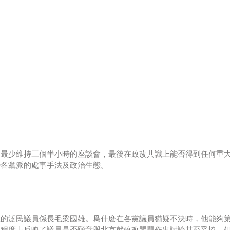
稱最少維持三個半小時的座談會，最後在政改共識上能否得到任何重
時各黨派的處事手法及政治生態。
程的泛民議員係長毛梁國雄。爲什麽在各黨議員猶疑不決時，他能夠
某程度上反映了議員是否願意與北京就政改問題作出討論甚至妥協。