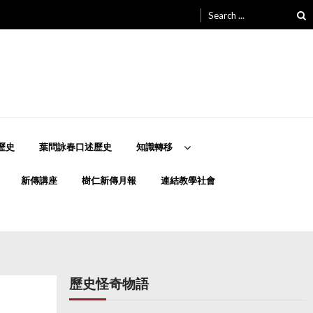
Search
for:
歷史
葉問詠春口述歷史
知識轉移
新傳講座
樹仁新傳月報
連結教學社會
歷史怪奇物語