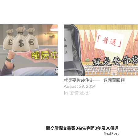
就是要你袋住先──一週新聞回顧
August 29, 2014
In "新聞敢批"
商交所假文書案3被告判監3年及30個月
Next Post