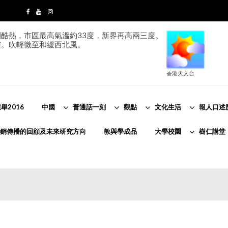
酷熱，市區最高氣溫約33度，新界再高兩三度。
霞。吹輕微至和緩西北風。
香港天文台
舉2016
中國
普通話一刻
觀點
文化生活
報人口述
銷傳播的回顧及未來研究方向
教與學成品
大學校園
樹仁講堂