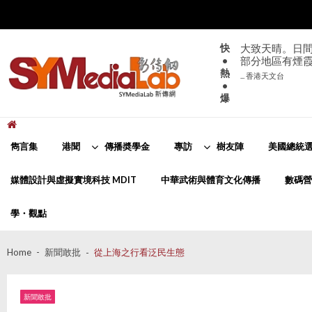
Skip
Skip
to
to
navigation
content
快
大致天晴。日間
•
部分地區有煙
熱
... 香港天文台
•
爆
新傳網
SYMediaLab
雋言集
港聞
傳播奬學金
專訪
樹友陣
美國總統選
媒體設計與虛擬實境科技 MDIT
中華武術與體育文化傳播
數碼營
學・觀點
Home
新聞敢批
從上海之行看泛民生態
新聞敢批