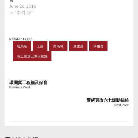
June 26, 2016
In "事件簿"
Related tags :
哈馬斯
工黨
白高敦
真主黨
科爾賓
英工黨選出左王黨魁
環團冀工程顧及保育
Previous Post
警網頁改六七爆動描述
Next Post