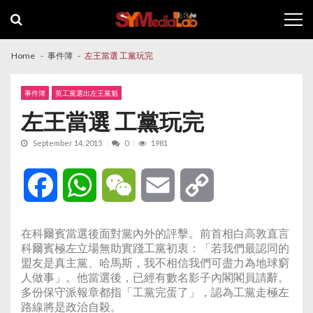
Skip
Skip
to
to
navigation
content
Home
事件簿
左王當選 工黨玩完
事件簿
英工黨選出左王黨魁
左王當選 工黨玩完
September 14, 2015
0
1981
Facebook
WhatsApp
WeChat
Email
Copy
Link
在科爾賓當選後面對黨內外的評擊。前首相白高敦直言
科爾賓極左立場無助實踐工黨初衷：「若我們最認同的
盟友是真主黨、哈馬斯，我不相信我們可盡力為地球窮
人做事」。他當選後，已經有數名影子內閣閣員請辭。
多份保守派報章都指「工黨完蛋了」，認為工黨走極左
路線將是政治自殺。