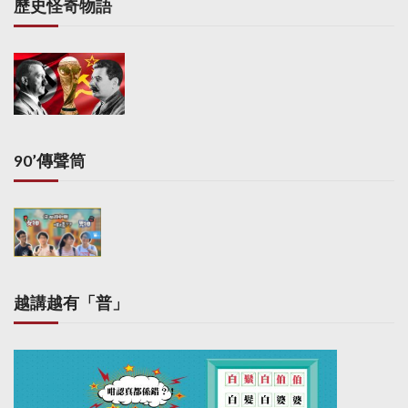
歷史怪奇物語
90’傳聲筒
越講越有「普」