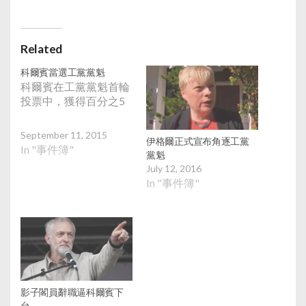
Related
科爾賓當選工黨黨魁
科爾賓在工黨黨魁首輪
投票中，獲得百分之5
September 11, 2015
伊格爾正式宣布角逐工黨
In "事件簿"
黨魁
July 12, 2016
In "事件簿"
影子閣員辭職逼科爾賓下
台