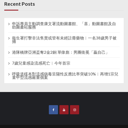
Recent Posts
申訴專員主動調查康文署流動圖書館、「喜」動圖書館及自
助圖書站服務
衞生署打擊非法售賣或管有未經註冊藥物︱一名38歲男子被
捕
港隊橋牌亞洲盃奪2金2銅 單偉彪：男團衛冕「贏自己」
7歲兒童感染流感死亡︱今年首宗
呼吸道樣本對流感病毒呈陽性反應比率突破10%︱再增1宗兒
童甲型流感嚴重個案