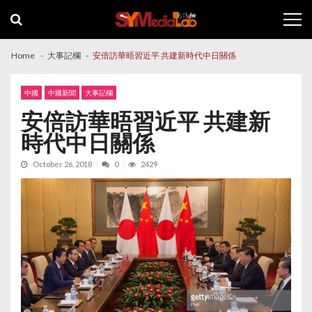
Skip
Skip
to
to
navigation
content
Home
大事記欄
安倍訪華晤習近平 共建新時代中日關係
中國
中國新聞
大事記欄
安倍訪華晤習近平 共建新
時代中日關係
October 26, 2018
0
2429