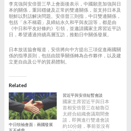
李克強與安倍晉三早上會面後表示，中國願意加強與日
本的關係，重回穩健及正常的雙邊關係，並支持日本及
朝鮮以對話解決問題。安倍晉三則指，中日雙邊關係，
包括「永不稱霸」及締結永久和平與友誼等，都是由
《中日和平友好條約》引領，並邀請國家主席習近平訪
日，希望通過持續高層互訪，推動日中關係發展。
日本放送協會報道，安倍將向中方提出三項促進兩國關
係的指導原則，包括由競爭關係轉為合作夥伴，以及建
立更自由及公平的貿易體制。
Related
習近平與安倍短暫會談
國家主席習近平與日本
首相安倍晉三在秘魯亞
太經合組織會議期間會
談，即興進行雙邊會談
中日領袖會面：兩國發展
約10分鐘，事前並沒有
互不威脅