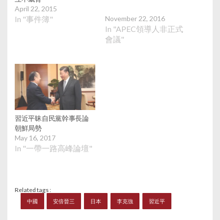
相關安排。安倍表示，
April 22, 2015
2017年是中日邦交正常
November 22, 2016
In "事件簿"
化45周年，而2018年
In "APEC領導人非正式
是中日和平友好條約簽
會議"
署40周年，期望未來幾
年藉此與中國加強聯
繫，為實現正協調於今
年內在日本舉行的日中
韓首腦會談展開合作，
又表示希望與中方全面
改善關係。習近平回應
說，醞釀國民感情，推
習近平昧自民黨幹事長論
動關係改善很重要。
朝鮮局勢
May 16, 2017
In "一帶一路高峰論壇"
Related tags :
中國
安倍晉三
日本
李克強
習近平