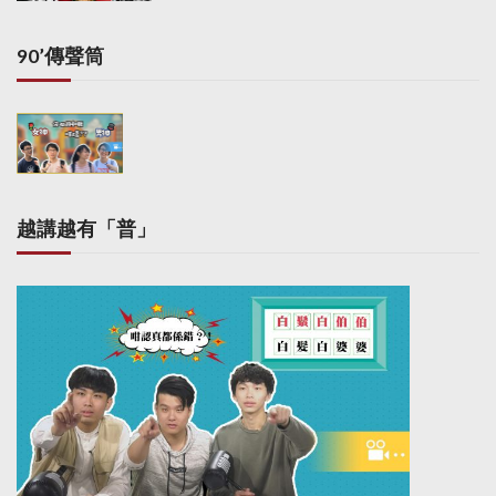
90’傳聲筒
越講越有「普」