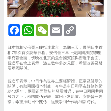
Facebook
WhatsApp
WeChat
Email
Copy
Link
日本首相安倍晉三昨抵達北京，為期三天，展開日本首
相7年次首次訪華行程。安倍晉三早上先與國務院總理
李克強會面，傍晚在北京釣魚台國賓館與習近平會面。
習近平在會上表示，過去數年多次見面，希望改善及發
展兩國關係。
習近平表示，中日作為世界主要經濟體，正常及健康的
關係，有助兩國根本利益，今年是中日和平友好條約締
結40週年，兩國正面對新的發展機遇，在中日兩國共同
努力之下，兩國關係好轉，重回正常軌道。安倍晉三則
指，希望推動日中關係，從競爭到合作再到新時代。