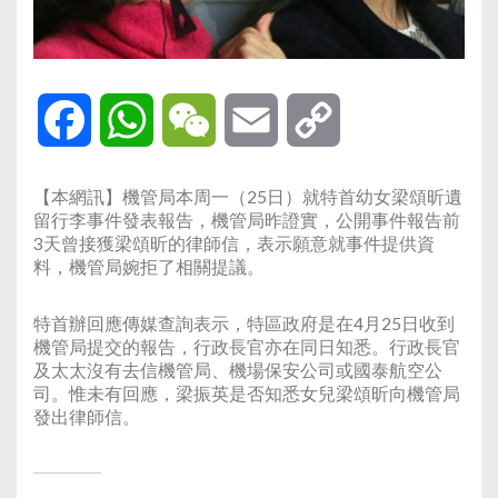
Facebook
WhatsApp
WeChat
Email
Copy
Link
【本網訊】機管局本周一（25日）就特首幼女梁頌昕遺
留行李事件發表報告，機管局昨證實，公開事件報告前
3天曾接獲梁頌昕的律師信，表示願意就事件提供資
料，機管局婉拒了相關提議。
特首辦回應傳媒查詢表示，特區政府是在4月25日收到
機管局提交的報告，行政長官亦在同日知悉。行政長官
及太太沒有去信機管局、機場保安公司或國泰航空公
司。惟未有回應，梁振英是否知悉女兒梁頌昕向機管局
發出律師信。