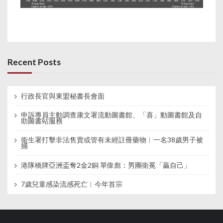
Recent Posts
行政長官與東盟秘書長會面
申訴專員主動調查康文署流動圖書館、「喜」動圖書館及自
助圖書站服務
衞生署打擊非法售賣或管有未經註冊藥物︱一名38歲男子被
捕
港隊橋牌亞洲盃奪2金2銅 單偉彪：男團衛冕「贏自己」
7歲兒童感染流感死亡︱今年首宗