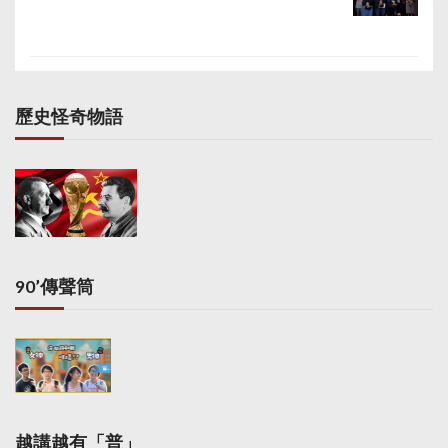
歷史怪奇物語
90’傳聲筒
越講越有「普」