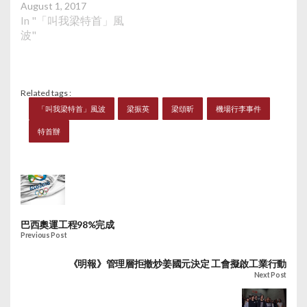
August 1, 2017
未經許可而披露關乎機
In "「叫我梁特首」風
場保安的文件，法官認
波"
為答辯人沒有基礎提出
相關要求予以拒絕。法
官認為只要申請人的承
諾已經足夠，因此只下
Related tags :
令申請人作出該承諾，
「叫我梁特首」風波
梁振英
梁頌昕
機場行李事件
不會特別頒令。 申請人
空勤人員總工會空姐代
特首辦
表羅美美任職港龍航空
空中服務員。她認為機
管局去年3月27日至28
日決定批准讓梁頌昕的
行李，於他本人不在場
下送檢，並由國泰職員
巴西奧運工程98%完成
代送行李入禁區的做法
Previous Post
是違規，欠缺理據和超
越權限，因此要求法庭
《明報》管理層拒撤炒姜國元決定 工會擬啟工業行動
頒令機管局的有關決定
Next Post
屬違法，法庭已受理案
件，仍待排期。