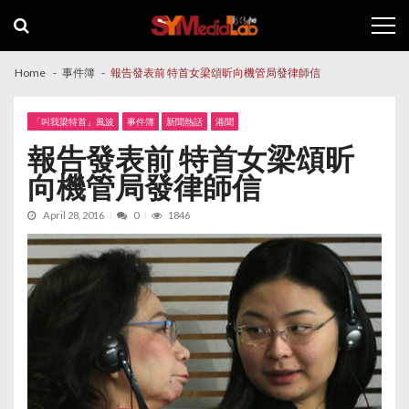
Skip
Skip
to
to
navigation
content
Home
事件簿
報告發表前 特首女梁頌昕向機管局發律師信
「叫我梁特首」風波
事件簿
新聞熱話
港聞
報告發表前 特首女梁頌昕
向機管局發律師信
April 28, 2016
0
1846