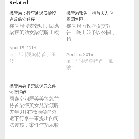
Related
機管局：行李通過安檢沒
機管局報告：特首夫人企
違反保安程序
圖闖禁區
機管局發表聲明，回應
機管局向政府提交報
梁振英幼女梁頌昕上機
告，晚上並予以公開，
指
April 15, 2016
In "「叫我梁特首」風
April 26, 2016
波"
In "「叫我梁特首」風
波"
機管局要求禁披保安文件
法官拒絕
國泰空姐羅美美等就前
特首梁振英女兒梁頌昕
去年3月在機場禁區外
遺下行李一事提出的司
法覆核，案件作指示聆
訊。機管局及保安公司
要求法庭頒令禁止律師