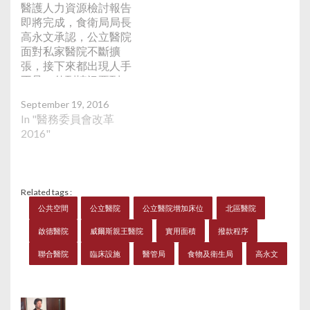
醫護人力資源檢討報告
即將完成，食衛局局長
高永文承認，公立醫院
面對私家醫院不斷擴
張，接下來都出現人手
不足，估到情況要到
2020年才勉強改善。他
September 19, 2016
又指，即使本年度增加
In "醫務委員會改革
50個醫科生名額，該批
2016"
學生仍然到6年後才畢
業，之後更要接受專科
培訓。他稱，食衞局將
與醫管局緊密合作，以
Related tags :
滿足市民服務需求，當
公共空間
公立醫院
公立醫院增加床位
北區醫院
局又會介入調停私院與
公院的人手競爭，私院
啟德醫院
威爾斯親王醫院
實用面積
撥款程序
吸收人力。 他又提到
《施政報告》公布的公
聯合醫院
臨床設施
醫管局
食物及衛生局
高永文
立醫院未來十年發展藍
圖。他指出，公院設施
建設滯後，藍圖因此非