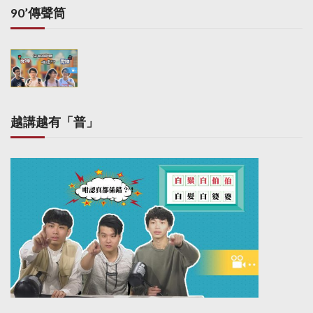
90’傳聲筒
越講越有「普」