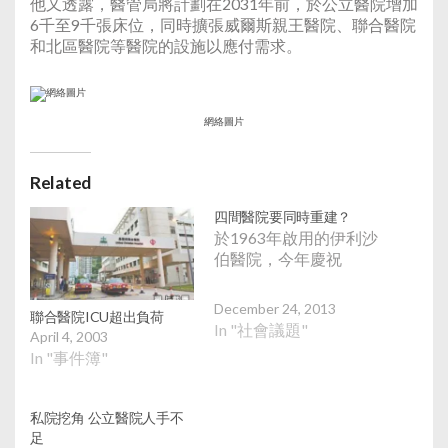
他又透露，醫管局將計劃在2031年前，於公立醫院增加
6千至9千張床位，同時擴張威爾斯親王醫院、聯合醫院
和北區醫院等醫院的設施以應付需求。
網絡圖片
Related
四間醫院要同時重建？
於1963年啟用的伊利沙
伯醫院，今年慶祝
December 24, 2013
聯合醫院ICU超出負荷
In "社會議題"
April 4, 2003
In "事件簿"
私院挖角 公立醫院人手不
足