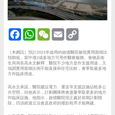
Facebook
WhatsApp
WeChat
Email
Copy
Link
［本網訊］預計2021年啟用的啟德醫院被指實用面積比
預期低，當中僅2成多地方可用作醫療服務。食物及衛
生局局長高永文解釋，醫院不少地方是作支援用途，又
強調實用面積比例不能直接和住宅比較，會爭取最多地
方作臨床用途。
高永文承認，醫院建設電力、運送等支援設施佔較多公
共空間，但他表示，計劃團隊將會盡量爭取更多的地方
作臨床設施。他指出，啟德醫院現正處於前期計劃階
段，仍須經過立法會及政府的撥款程序才能興建。