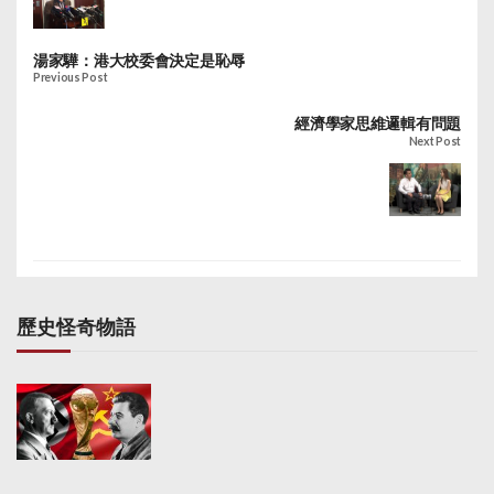
常重要。他表示，計劃
已獲得預留一筆超過
2000億元搬款，令醫管
湯家驊：港大校委會決定是恥辱
局可更有條理及具前瞻
Previous Post
地規劃公共醫療設施。
經濟學家思維邏輯有問題
Next Post
歷史怪奇物語