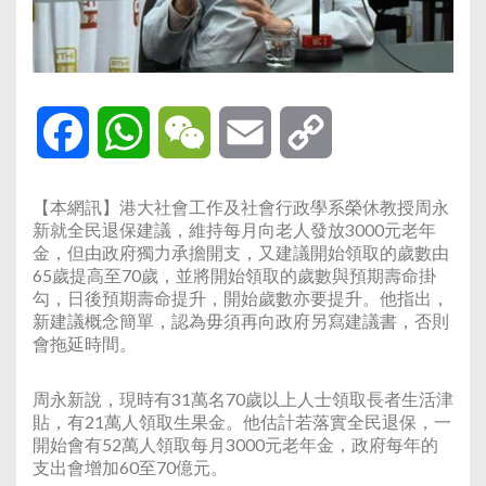
Facebook
WhatsApp
WeChat
Email
Copy
Link
【本網訊】港大社會工作及社會行政學系榮休教授周永
新就全民退保建議，維持每月向老人發放3000元老年
金，但由政府獨力承擔開支，又建議開始領取的歲數由
65歲提高至70歲，並將開始領取的歲數與預期壽命掛
勾，日後預期壽命提升，開始歲數亦要提升。他指出，
新建議概念簡單，認為毋須再向政府另寫建議書，否則
會拖延時間。
周永新說，現時有31萬名70歲以上人士領取長者生活津
貼，有21萬人領取生果金。他估計若落實全民退保，一
開始會有52萬人領取每月3000元老年金，政府每年的
支出會增加60至70億元。