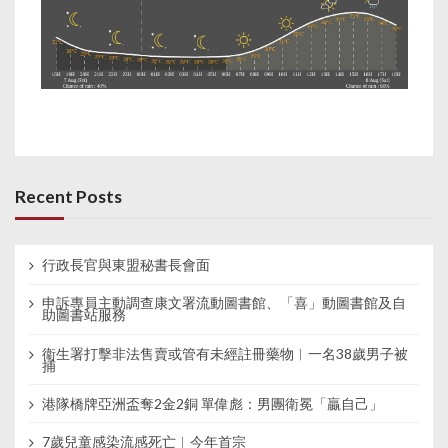
Recent Posts
行政長官與東盟秘書長會面
申訴專員主動調查康文署流動圖書館、「喜」動圖書館及自
助圖書站服務
衞生署打擊非法售賣或管有未經註冊藥物︱一名38歲男子被
捕
港隊橋牌亞洲盃奪2金2銅 單偉彪：男團衛冕「贏自己」
7歲兒童感染流感死亡︱今年首宗