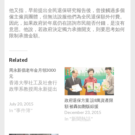
他又指，早前提出全民退保研究報告後，曾接觸過多個
僱主僱員團體，但無法說服他們為全民退保額外付費。
因此，如果政府於年底仍在諮詢市民能否付錢，是沒有
意思。他說，若政府決定獨力承擔開支，則要思考如何
限制承擔金額。
Related
周永新倡老年金月領3000
元
香港大學社工及社會行
政學系教授周永新提出
政府退保方案 設8萬資產限
July 20, 2015
額 被轟如翻版綜援
In "事件簿"
December 23, 2015
In "新聞熱話"