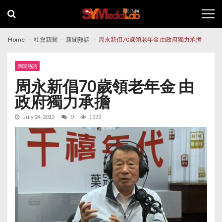
Skip
Skip
to
to
navigation
content
Home
社會新聞
新聞熱話
周永新倡70歲領老年金 由政府獨力承擔
新聞熱話
周永新倡70歲領老年金 由
政府獨力承擔
July 24, 2015
0
1573