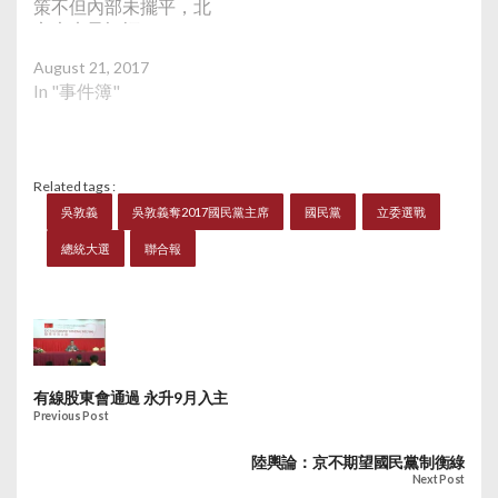
策不但內部未擺平，北
為提名十分審慎，而且
京也未予祝福。
考慮周延，包括能力、
經驗、品德、操守，對
August 21, 2017
黨、對國家忠誠，以及
In "事件簿"
致勝的可能性都做審慎
評估。
Related tags :
吳敦義
吳敦義奪2017國民黨主席
國民黨
立委選戰
總統大選
聯合報
有線股東會通過 永升9月入主
Previous Post
陸輿論：京不期望國民黨制衡綠
Next Post