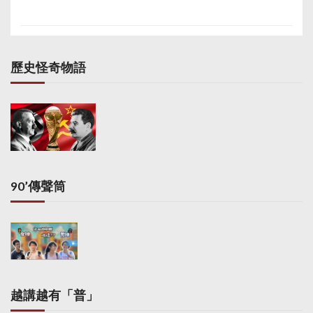
歷史怪奇物語
90’傳聲筒
越講越有「普」