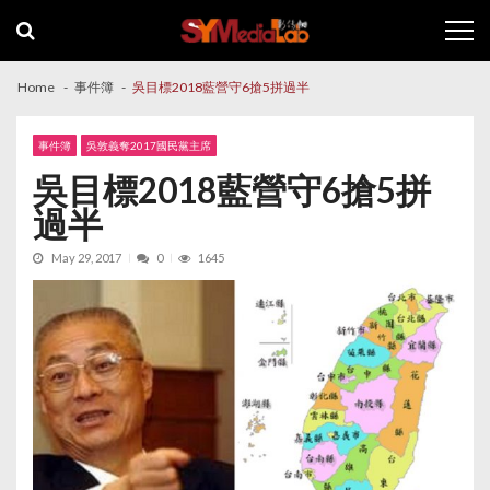
Skip
Skip
to
to
navigation
content
Home
事件簿
吳目標2018藍營守6搶5拼過半
事件簿
吳敦義奪2017國民黨主席
吳目標2018藍營守6搶5拼
過半
May 29, 2017
0
1645