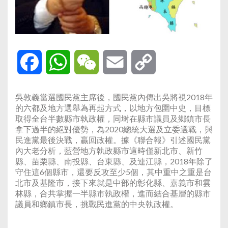
Facebook
WhatsApp
WeChat
Email
Copy
Link
吳敦義當選國民黨主席後，國民黨內傳出吳將視2018年
的六都及地方選舉為再起方式，以地方包圍中史，目標
取得全台半數縣市執政權，同埘在縣市議員及鄉鎮市長
拿下過半的絕對優勢，為2020總統大選及立委選戰，與
民進黨最後決戰，贏回政權。據《聯合報》引述國民黨
內大老分析，藍營地方執政縣市這時僅新北市、新竹
縣、苗栗縣、南投縣、台東縣、及連江縣，2018年除了
守住這6個縣市，還要反攻至少5個，其中重中之重是台
北市及基隆市，接下來就是中部的彰化縣、嘉義市和雲
林縣，合共掌握一半縣市執政權，進而結合基層的縣市
議員和鄉鎮市長，挑戰民進黨的中央執政權。