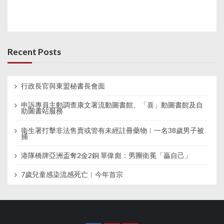
Recent Posts
行政長官與東盟秘書長會面
申訴專員主動調查康文署流動圖書館、「喜」動圖書館及自
助圖書站服務
衞生署打擊非法售賣或管有未經註冊藥物︱一名38歲男子被
捕
港隊橋牌亞洲盃奪2金2銅 單偉彪：男團衛冕「贏自己」
7歲兒童感染流感死亡︱今年首宗