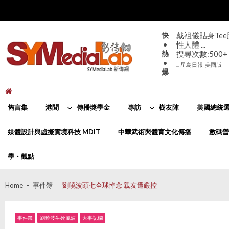
Skip
Skip
to
to
navigation
content
快
戴祖儀貼身Te
•
性人體 ...
熱
搜尋次數:500+
•
... 星島日報-美國版
爆
新傳網
SYMediaLab
雋言集
港聞
傳播奬學金
專訪
樹友陣
美國總統選
媒體設計與虛擬實境科技 MDIT
中華武術與體育文化傳播
數碼營
學・觀點
Home
事件簿
劉曉波頭七全球悼念 親友遭嚴控
事件簿
劉曉波生死風波
大事記欄