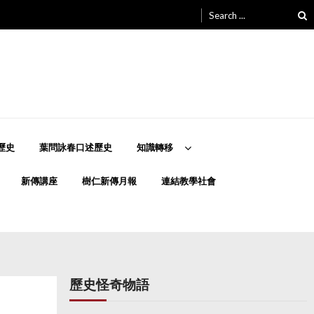
Search
for:
歷史
葉問詠春口述歷史
知識轉移
新傳講座
樹仁新傳月報
連結教學社會
歷史怪奇物語