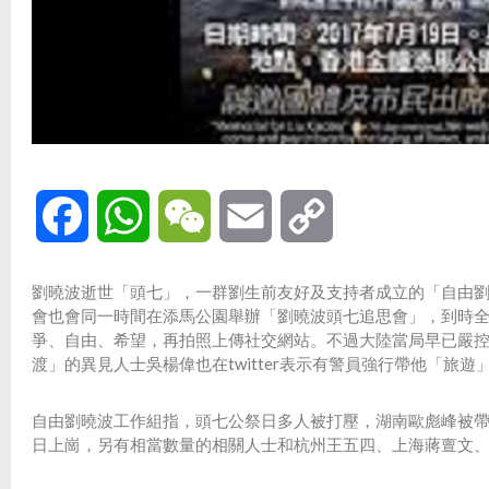
Facebook
WhatsApp
WeChat
Email
Copy
Link
劉曉波逝世「頭七」，一群劉生前友好及支持者成立的「自由劉
會也會同一時間在添馬公園舉辦「劉曉波頭七追思會」，到時
爭、自由、希望，再拍照上傳社交網站。不過大陸當局早已嚴
渡」的異見人士吳楊偉也在twitter表示有警員強行帶他「旅
自由劉曉波工作組指，頭七公祭日多人被打壓，湖南歐彪峰被
日上崗，另有相當數量的相關人士和杭州王五四、上海蔣亶文