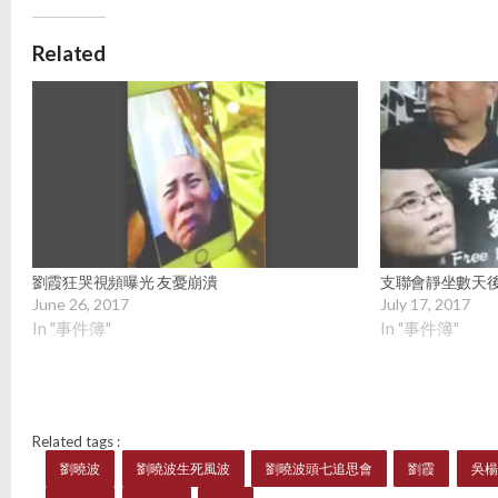
Related
劉霞狂哭視頻曝光 友憂崩潰
支聯會靜坐數天
June 26, 2017
July 17, 2017
In "事件簿"
In "事件簿"
Related tags :
劉曉波
劉曉波生死風波
劉曉波頭七追思會
劉霞
吳楊