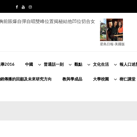
e胸前賬爆自彈自唱雙峰位置揭秘結他凹位切合女
星島日報-美國版
舉2016
中國
普通話一刻
觀點
文化生活
報人口述
銷傳播的回顧及未來研究方向
教與學成品
大學校園
樹仁講堂