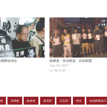
後變陣改悼念
維權者：悼念曉波、自由劉霞
July 14, 2017
In "事件簿"
偉
支聯會
歐彪偉
溫克堅
王五四
胡佳
自由劉曉波工