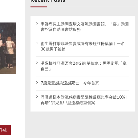
申訴專員主動調查康文署流動圖書館、「喜」動圖
書館及自助圖書站服務
衞生署打擊非法售賣或管有未經註冊藥物︱一名
38歲男子被捕
港隊橋牌亞洲盃奪2金2銅 單偉彪：男團衛冕「贏
自己」
7歲兒童感染流感死亡︱今年首宗
呼吸道樣本對流感病毒呈陽性反應比率突破10%︱
再增1宗兒童甲型流感嚴重個案
作組