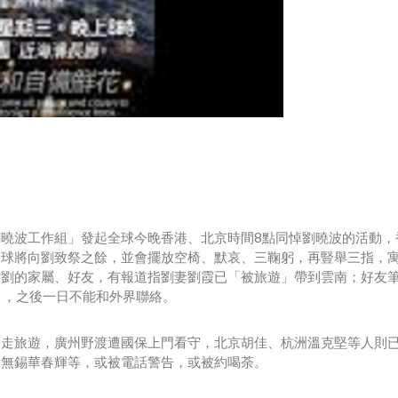
曉波工作組」發起全球今晚香港、北京時間8點同悼劉曉波的活動，
全球將向劉致祭之餘，並會擺放空椅、默哀、三鞠躬，再豎舉三指，
控劉的家屬、好友，有報道指劉妻劉霞已「被旅遊」帶到雲南；好友
遊」，之後一日不能和外界聯絡。
帶走旅遊，廣州野渡遭國保上門看守，北京胡佳、杭洲溫克堅等人則
、無錫華春輝等，或被電話警告，或被約喝荼。