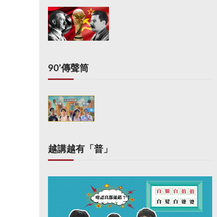
90’傳聲筒
越講越有「普」