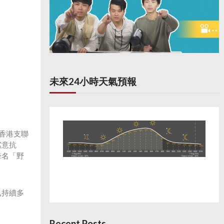
未來24小時天氣預報
香港支聯
寓意抗
筆名「野
已持續多
Recent Posts