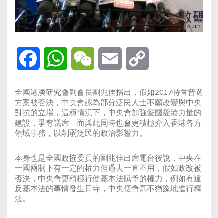
Facebook
WhatsApp
WeChat
Email
Copy
Link
全國港澳研究會副會長劉兆佳指出，假如2017特首普選
方案被否決，中央會認為部分泛民人士不願改變與中央
對抗的立場，這種情況下，中央會加強愛國愛港力量的
建設，爭奪議席，而與此同時也會更積極介入香港各方
領域事務，以削弱泛民的政治影響力。
本身也是全國政協委員的劉兆佳出席電台後說，中央在
一國兩制下有一定的權力但過去一直不用，假如政改被
否決，中央會更積極行使基本法賦予的權力，例如有違
反基本法的事情發生日寺，中央便會毫不猶豫地進行釋
法。