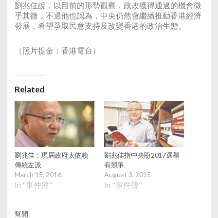
劉兆佳說，以目前的形勢觀察，政改獲得通過的機會微
乎其微，不過他也認為，中央仍然會繼續推動香港經濟
發展，希望爭取民意支持及改變香港的政治生態。
（照片提金：香港電台）
Related
劉兆佳：現屆政府太依賴
劉兆佳指中央盼2017選舉
傳統左派
有競爭
March 15, 2016
August 3, 2015
In "事件簿"
In "事件簿"
幫閒