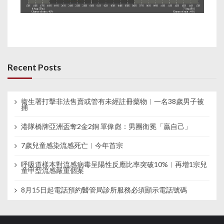
Recent Posts
衞生署打擊非法售賣或管有未經註冊藥物︱一名38歲男子被
捕
港隊橋牌亞洲盃奪2金2銅 單偉彪：男團衛冕「贏自己」
7歲兒童感染流感死亡︱今年首宗
呼吸道樣本對流感病毒呈陽性反應比率突破10%︱再增1宗兒
童甲型流感嚴重個案
8月15日起電話預約醫管局診所服務必須顯示電話號碼