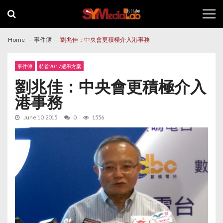
Skip
Skip
to
to
navigation
content
Home
事件簿
劉兆佳：中央會更積極介入港事務
事件簿
特首2017選舉方案
劉兆佳：中央會更積極介入
港事務
June 10, 2015
0
1556