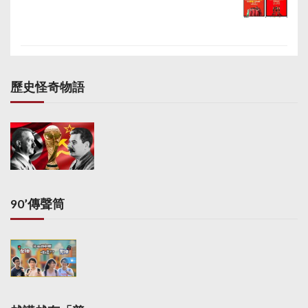
歷史怪奇物語
90’傳聲筒