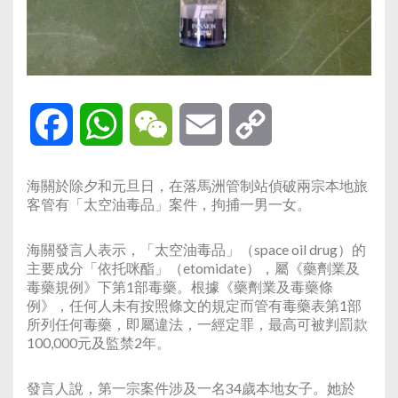
Facebook
WhatsApp
WeChat
Email
Copy
Link
海關於除夕和元旦日，在落馬洲管制站偵破兩宗本地旅
客管有「太空油毒品」案件，拘捕一男一女。
海關發言人表示，「太空油毒品」（space oil drug）的
主要成分「依托咪酯」（etomidate），屬《藥劑業及
毒藥規例》下第1部毒藥。根據《藥劑業及毒藥條
例》，任何人未有按照條文的規定而管有毒藥表第1部
所列任何毒藥，即屬違法，一經定罪，最高可被判罰款
100,000元及監禁2年。
發言人說，第一宗案件涉及一名34歲本地女子。她於