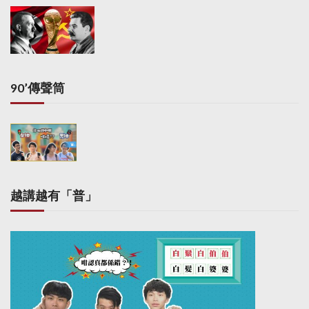
90’傳聲筒
越講越有「普」