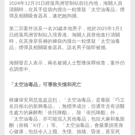
2024年12月31日經落馬洲管制站前往內地，海關人員
清關時，在其手提袋內搜出一粒懷疑「太空油毒品」煙
彈及相關吸食器具，遂把她拘捕。
第二宗案件涉及一名20歲本地男子，他於2025年1月1
日經落馬洲管制站入境香港。海關人員替他進行清關
時，在其身穿長褲的褲袋內搜出一粒懷疑「太空油毒
品」煙彈及相關吸食器具。該名男子隨即被捕。
海關發言人表示，兩名被捕人士暫獲保釋候查，案件仍
在調查中。
「太空油毒品」可導致失憶和死亡
根據保安局
禁毒處資料
，「太空油毒品」是毒販「巧立
名目推出的新興毒品」，無標準成分，但通常含有須醫
生處方的麻醉劑「依托咪酯」。除「依托咪酯」外，
「太空油毒品」亦可能混入其他毒品，包括大麻和氯胺
酮（俗稱「K仔」）等。「太空油毒品」會嚴重損害身
心健康，包括令人上癮、失憶、抽搐、昏迷，甚至死