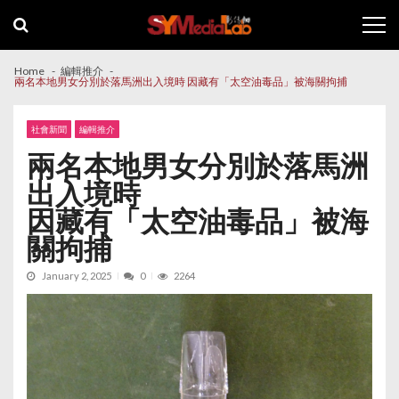
Skip
Skip
to
to
navigation
content
Home
編輯推介
兩名本地男女分別於落馬洲出入境時 因藏有「太空油毒品」被海關拘捕
社會新聞
編輯推介
兩名本地男女分別於落馬洲
出入境時
因藏有「太空油毒品」被海
關拘捕
January 2, 2025
0
2264