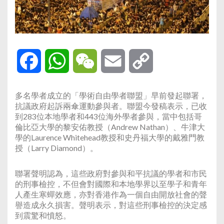
Facebook
WhatsApp
WeChat
Email
Copy
Link
多名學者成立的「學術自由學者聯盟」早前發起聯署，
抗議政府起訴兩傘運動參與者。聯盟今發稿表示，已收
到283位本地學者和443位海外學者參與，當中包括哥
倫比亞大學的黎安佑教授（Andrew Nathan）、牛津大
學的Laurence Whitehead教授和史丹福大學的戴雅門教
授（Larry Diamond）。
聯署聲明認為，這些政府對參與和平抗議的學者和市民
的刑事檢控，不但會對國際和本地學界以至學子和青年
人產生寒蟬效應，亦對香港作為一個自由開放社會的聲
譽造成永久損害。聲明表示，對這些刑事檢控的決定感
到震驚和憤怒。