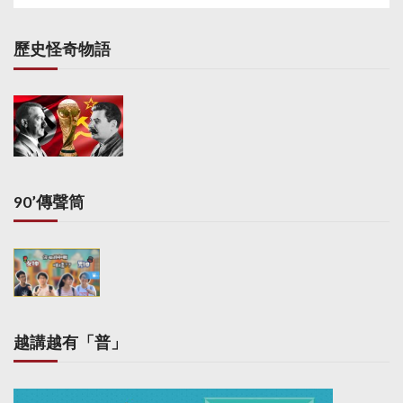
歷史怪奇物語
90’傳聲筒
越講越有「普」