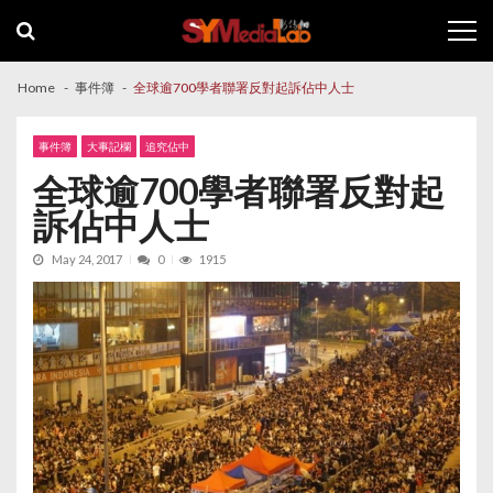
Skip
Skip
to
to
navigation
content
Home
事件簿
全球逾700學者聯署反對起訴佔中人士
事件簿
大事記欄
追究佔中
全球逾700學者聯署反對起
訴佔中人士
May 24, 2017
0
1915