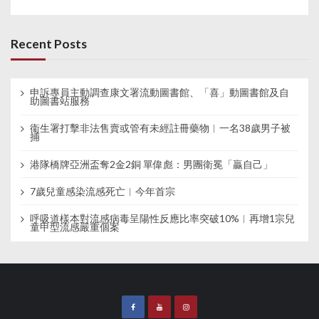
Recent Posts
申訴專員主動調查康文署流動圖書館、「喜」動圖書館及自
助圖書站服務
衞生署打擊非法售賣或管有未經註冊藥物︱一名38歲男子被
捕
港隊橋牌亞洲盃奪2金2銅 單偉彪：男團衛冕「贏自己」
7歲兒童感染流感死亡︱今年首宗
呼吸道樣本對流感病毒呈陽性反應比率突破10%︱再增1宗兒
童甲型流感嚴重個案