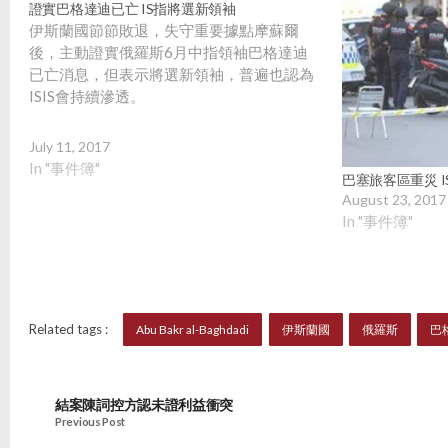
證實巴格達迪已亡 IS指將選新領袖
伊斯蘭國節節敗退，失守重要據點摩蘇爾
後，主動證實俄羅斯6月中指領袖巴格達迪
已亡消息，但表示將選新領袖，普遍也認為
ISIS會持續滲透。
July 11, 2017
In "事件簿"
巴塞旅客區重災 I
August 23, 2017
In "事件簿"
Related tags :
Abu Bakr al-Baghdadi
伊斯蘭國
俄羅斯
巴
結案陳詞控方認未證利益衝突
Previous Post