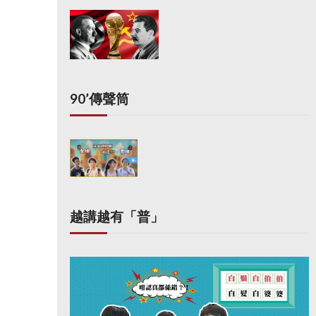
90’傳聲筒
越講越有「普」