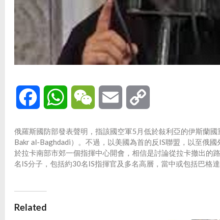
Facebook
WhatsApp
WeChat
Email
Copy
Link
俄羅斯國防部發表聲明，指該國空軍5月低於敍利亞的伊斯蘭國重要
Bakr al-Baghdadi）。不過，以美國為首的反IS聯盟
於拉卡南部市郊一個指揮中心開會，相信是討論從拉卡撤出的路
名IS分子，包括約30名IS指揮官及多名高層，當中或包括巴格
Related