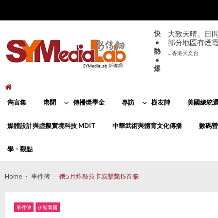
Skip
Skip
to
to
navigation
content
快
大致天晴。日間
•
部分地區有煙
熱
... 香港天文台
•
爆
新傳網
SYMediaLab
雋言集
港聞
傳播奬學金
專訪
樹友陣
美國總統選
媒體設計與虛擬實境科技 MDIT
中華武術與體育文化傳播
數碼營
學・觀點
Home
事件簿
俄5月炸敍拉卡或擊斃IS首腦
事件簿
伊斯蘭國