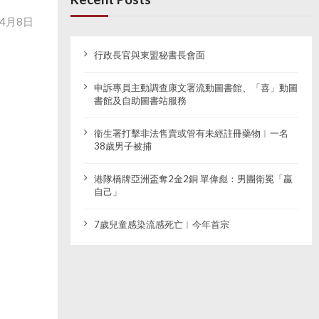
4月8日
行政長官與東盟秘書長會面
申訴專員主動調查康文署流動圖書館、「喜」動圖
書館及自助圖書站服務
衞生署打擊非法售賣或管有未經註冊藥物︱一名
38歲男子被捕
港隊橋牌亞洲盃奪2金2銅 單偉彪：男團衛冕「贏
自己」
7歲兒童感染流感死亡︱今年首宗