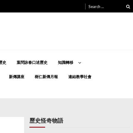
Search
for:
歷史
葉問詠春口述歷史
知識轉移
新傳講座
樹仁新傳月報
連結教學社會
歷史怪奇物語