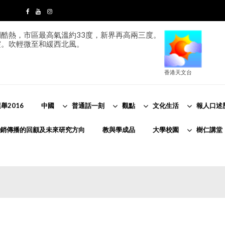
酷熱，市區最高氣溫約33度，新界再高兩三度。
霞。吹輕微至和緩西北風。
香港天文台
舉2016
中國
普通話一刻
觀點
文化生活
報人口述
銷傳播的回顧及未來研究方向
教與學成品
大學校園
樹仁講堂