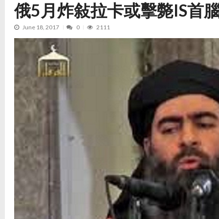
俄5月炸敍拉卡或擊斃IS首
June 18, 2017
0
2111