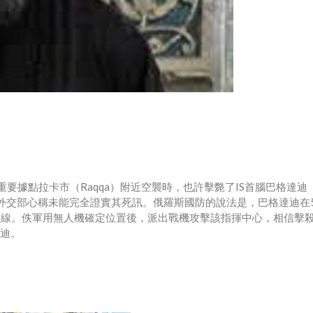
據點拉卡市（Raqqa）附近空襲時，也許擊斃了IS首腦巴格達迪（
，以至俄國外交部心稱未能完全證實其死訊。俄羅斯國防的說法是，巴格達迪在
線。佚軍用無人機確定位置後，派出戰機攻擊該指揮中心，相信擊殺
達迪。