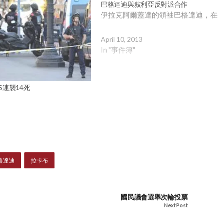
巴格達迪與敍利亞反對派合作
伊拉克阿爾蓋達的領袖巴格達迪，在
April 10, 2013
In "事件簿"
S連襲14死
格達迪
拉卡布
國民議會選舉次輪投票
Next Post