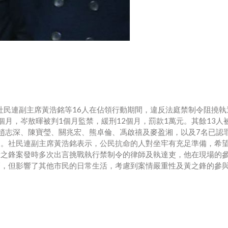
社民連副主席黃浩銘等16人在佔領行動期間，違反法庭禁制令阻撓執
月，岑敖暉被判1個月監禁，緩刑12個月，罰款1萬元。其餘13人
趙志深、陳寶瑩、關兆宏、熊卓倫、馮啟禧及麥盈湘，以及7名已認
朗。社民連副主席黃浩銘表示，公民抗命的人對坐牢有充足準備，希
黃之鋒案發時多次出言挑戰執行禁制令的律師及執達吏，他在現場的
麼，但影響了其他市民的日常生活，考慮到案情嚴重性及黃之鋒的參