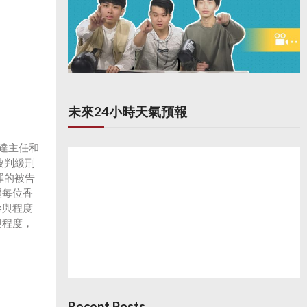
未來24小時天氣預報
達主任和
被判緩刑
罪的被告
望每位香
參與程度
與程度，
Recent Posts