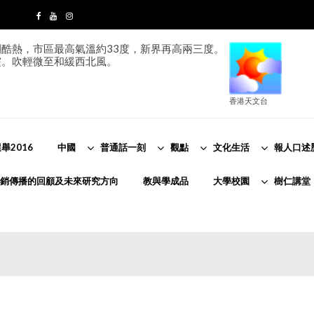
酷熱，市區最高氣溫約33度，新界再高兩三度。
霞。吹輕微至和緩西北風。
香港天文台
舉2016
中國
普通話一刻
觀點
文化生活
報人口述
銷傳播的回顧及未來研究方向
教與學成品
大學校園
樹仁講堂