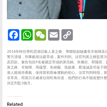
Facebook
WhatsApp
WeChat
Email
Copy
Link
2014年時任學民思潮召集人黃之鋒、學聯前副秘書長岑敖暉及
警方清場，刑事藐視法庭罪成，案件判刑。法官判黃之鋒監禁3個
及罰款。被告包括9名被裁定罪成的黃浩銘、朱佩欣、郭陽煜、
黃之鋒、岑敖暉、周蘊瑩、朱緯圇、張啟康、蔡達誠及司徒子
港人能保持勇氣，保持當初雨傘運動的初心。法官判刑時指，
非常高，而當日示威者佔領旺角街道，他們的行為不能改變什
決定判監3個月。
Related