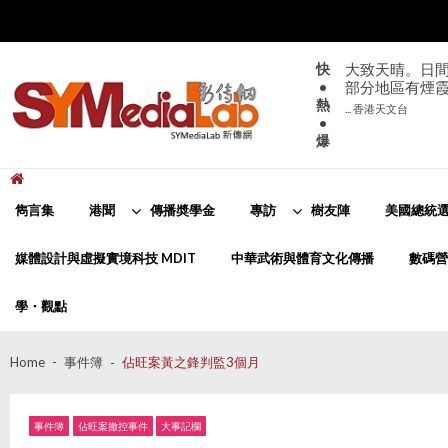
Skip
Skip
to
to
navigation
content
快
大致天晴。日間
•
部分地區有煙
熱
... 香港天文台
•
爆
新傳網
SYMediaLab
雋言集
港聞
傳播奬學金
專訪
樹友陣
美國總統選
媒體設計與虛擬實境科技 MDIT
中華武術與體育文化傳播
數碼營
學・觀點
Home
事件簿
佔旺案黃之鋒判監3個月
事件簿
佔旺案撤控事件
大事記欄