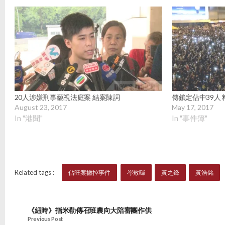
20人涉嫌刑事藐視法庭案 結案陳詞
傳鎖定佔中39人
August 23, 2017
May 17, 2017
In "港聞"
In "事件簿"
Related tags :
佔旺案撤控事件
岑敖暉
黃之鋒
黃浩銘
《紐時》指米勒傳召班農向大陪審團作供
Previous Post