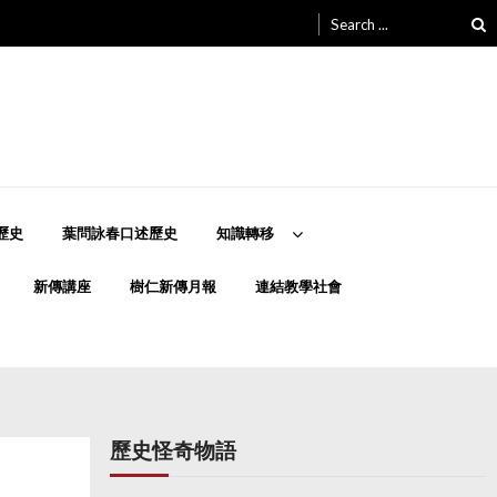
Search
for:
歷史
葉問詠春口述歷史
知識轉移
新傳講座
樹仁新傳月報
連結教學社會
歷史怪奇物語