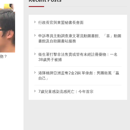
行政長官與東盟秘書長會面
申訴專員主動調查康文署流動圖書館、「喜」動圖
書館及自助圖書站服務
衞生署打擊非法售賣或管有未經註冊藥物︱一名
礙物？
38歲男子被捕
港隊橋牌亞洲盃奪2金2銅 單偉彪：男團衛冕「贏
自己」
7歲兒童感染流感死亡︱今年首宗