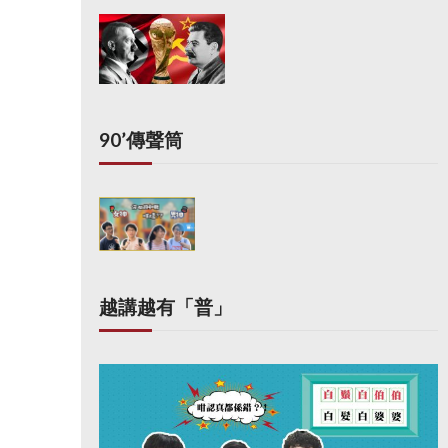
90’傳聲筒
越講越有「普」