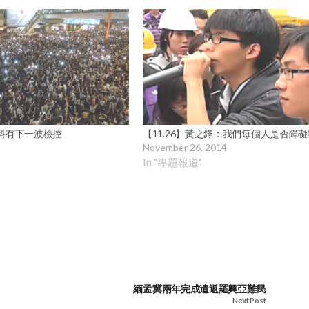
 料有下一波檢控
【11.26】黃之鋒：我們每個人是否障
November 26, 2014
In "專題報道"
緬孟冀兩年完成遣返羅興亞難民
Next Post