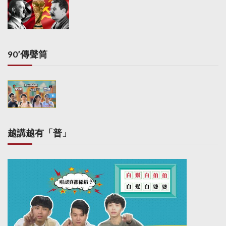
90’傳聲筒
越講越有「普」