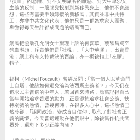
｢換血」的恐懼、對不文明旅客的厭惡、對大中華沙文
主義的反制，一股腦兒投射到新移民身上。他們不會細
想，這些有需要申領綜援的新移民，其實並非中共特
工，亦非中共文化代表，他們只是一群為求家人團聚，
卑微得每天生計都成問題的蟻民而已。
網民把協助孔允明女士辦理上訴的何喜華、蔡耀昌罵至
狗血淋頭，斥責他們是｢社棍」、｢大中華膠」，出賣香
港；網上稍有支持裁決的言論，亦一概被扣上｢左膠」
帽子。
福柯（Michel Foucault）曾經反問：｢當一個人以革命鬥
士自居，他該如何避免淪為法西斯主義者？」今天仍在
追求民主普選的中年人，若回首來時路，應當記得自己
當年開始追求普選的動力，正是源於追求社會公義、扶
持弱勢的熱情。曾幾何時，在很多人心中，這些熱情已
然冷卻，｢認同政治」變成盲目信仰，取代了對社會正
義的關懷。今天普選運動在他們眼中，除被當作抗共武
器外，還剩下多少正義內涵？