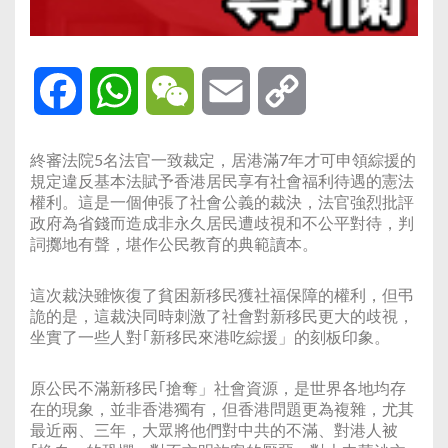
Facebook
WhatsApp
WeChat
Email
Copy
Link
終審法院5名法官一致裁定，居港滿7年才可申領綜援的
規定違反基本法賦予香港居民享有社會福利待遇的憲法
權利。這是一個伸張了社會公義的裁決，法官強烈批評
政府為省錢而造成非永久居民遭歧視和不公平對待，判
詞擲地有聲，堪作公民教育的典範讀本。
這次裁決雖恢復了貧困新移民獲社福保障的權利，但弔
詭的是，這裁決同時刺激了社會對新移民更大的歧視，
坐實了一些人對｢新移民來港吃綜援」的刻板印象。
原公民不滿新移民｢搶奪」社會資源，是世界各地均存
在的現象，並非香港獨有，但香港問題更為複雜，尤其
最近兩、三年，大眾將他們對中共的不滿、對港人被