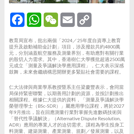
Facebook
WhatsApp
WeChat
Email
Copy
Link
教育局宣布，批出兩個「2024／25年度自資專上教育
提升及啟動補助金計劃」項目，涉及撥款共約4800萬
元，分別涵蓋航空服務及測量界別，有助應對有關行業
的殷切人力需求。其中，香港樹仁大學獲批超過2500萬
元成立「測量及爭議解決學應用課程」，仁大表示深感
鼓舞，未來會繼續構思開辦更多緊貼社會需要的課程。
仁大法律與商業學系教授暨系主任梁慶豐表示，會同當
局保持緊密聯繫，以期善用計劃的資源，並按計劃推出
相關課程。根據仁大提供的資料，「測量及爭議解決學
榮譽理學士（BSc-SDR）」屬應用學位課程，將於2027
年9月推出，旨在回應測量行業對掌握先進數碼技術與
「替代性爭議解決」（Alternative Dispute Resolution,
ADR）應用的專業人才的迫切需求。課程為學生投身工
料測量、建築測量、產業測量、規劃／發展測量，以及