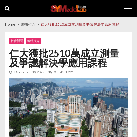
Skip
Skip
to
to
navigation
content
Home
編輯推介
仁大獲批2510萬成立測量及爭議解決學應用課程
社會新聞
編輯推介
仁大獲批2510萬成立測量
及爭議解決學應用課程
December 30, 2025
0
1222