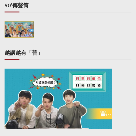
90’傳聲筒
越講越有「普」