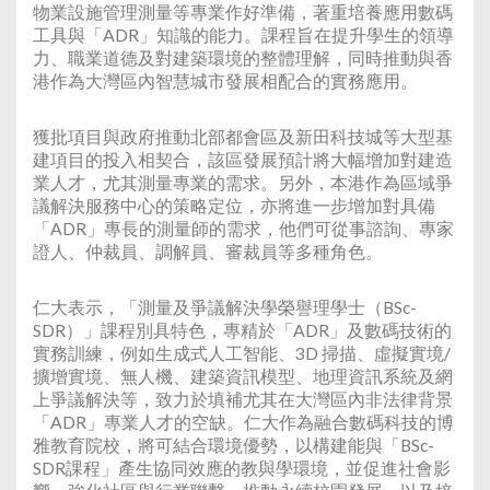
物業設施管理測量等專業作好準備，著重培養應用數碼
工具與「ADR」知識的能力。課程旨在提升學生的領導
力、職業道德及對建築環境的整體理解，同時推動與香
港作為大灣區內智慧城市發展相配合的實務應用。
獲批項目與政府推動北部都會區及新田科技城等大型基
建項目的投入相契合，該區發展預計將大幅增加對建造
業人才，尤其測量專業的需求。另外，本港作為區域爭
議解決服務中心的策略定位，亦將進一步增加對具備
「ADR」專長的測量師的需求，他們可從事諮詢、專家
證人、仲裁員、調解員、審裁員等多種角色。
仁大表示，「測量及爭議解決學榮譽理學士（BSc-
SDR）」課程別具特色，專精於「ADR」及數碼技術的
實務訓練，例如生成式人工智能、3D 掃描、虛擬實境/
擴增實境、無人機、建築資訊模型、地理資訊系統及網
上爭議解決等，致力於填補尤其在大灣區內非法律背景
「ADR」專業人才的空缺。仁大作為融合數碼科技的博
雅教育院校，將可結合環境優勢，以構建能與「BSc-
SDR課程」產生協同效應的教與學環境，並促進社會影