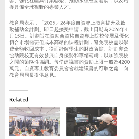
響、強化社區與行業聯繫、推動永續校園發展，以及培
養具備全球視野的專業人才。
教育局表示，「2025／26年度自資專上教育提升及啟
動補助金計劃」即日起接受申請，截止日期為2026年4
月15日。計劃旨在資助合資格自資專上院校發展及優化
切合市場需要但成本高昂的課程計劃，避免院校需以學
費全額收回成本，從而紓解學生的財政負擔。計劃亦會
協助院校更有效發展自身優勢和專精範疇，以加強院校
之間的策略性協調。每份建議書的資助上限一般為4200
萬元。自資專上教育委員會會就建議書的可取之處，向
教育局局長提供意見。
Related