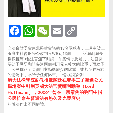
Facebook
WhatsApp
WeChat
Email
Copy
Link
立法會財委會東北撥款會議的13名示威者，上月中被上
訴庭由社會服務令改判入獄8到13個月，上訴庭副庭長
楊振權等3名法官頒下判詞，如案情涉及暴力，法庭需
要給予懲罰和阻嚇這兩個判刑元素較大的比重，而給予
「公民抗命」這個犯案動機較少的比重，或甚至在極端
的情況下，不給予任何比重。上訴庭還針對
港大法律學院副教授戴耀廷在雙學三子衝進公民
廣場案中引用英國大法官賀輔明勳爵（Lord
Hoffmann），2006年曾在一宗案例的判詞中指
公民抗命在普通法有悠久及光榮歷史
的說法作出不同解讀。