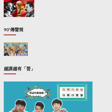
90’傳聲筒
越講越有「普」