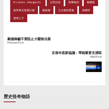
R v Jones（Margaret）
公民抗命
刑事檢控
戴耀庭
新界東北發展計劃
楊振權
立法會財委會
賀輔明
雙學三子
戴德偉籲不要阻止大廢除法案
Previous Post
京港年底新協議：帶路重要支撐區
Next Post
歷史怪奇物語