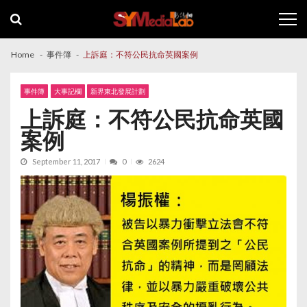
Skip
Skip
to
to
navigation
content
Home
事件簿
上訴庭：不符公民抗命英國案例
事件簿
大事記欄
新界東北發展計劃
上訴庭：不符公民抗命英國
案例
September 11, 2017
0
2624