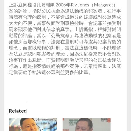
上訴庭同樣引用賀輔明2006年R v Jones（Margaret）
案的評論，指以公民抗命為違法動機的犯案者，在行事
時應有合理的節制，不能造成過分的破壞或對公眾造成
太大的不便，當事後面對刑事檢控時，會認罪並接受刑
罰來顯示他們對其信念的真摯。上訴庭指，根據賀輔明
勳爵的評論，當以「公民抗命」為違法動機的犯案者是
如他所言那樣行事，法庭在量刑時可考慮其犯案背後的
理念，而處以較輕的判刑，當法庭這樣做時，不能理解
為法庭是認同犯案者的理念，因為法庭從來都不會對政
治事宜作出裁斷。而賀輔明勳爵所形容的公民抗命違法
行為，應是指案情較輕的那些案件，若案情嚴重，法庭
定當要給予執法這公眾利益更多的比重。
Related