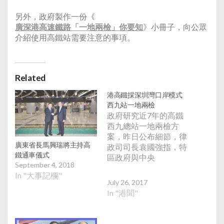
另外，政府製作一份《
廣深港高速鐵路「一地兩檢」你要知
》小冊子，向公眾
介紹使用高鐵站需要注意的事項。
Related
港高鐵採深圳灣口岸模式
西九站一地兩檢
政府研究近7年的高鐵
西九總站一地兩檢方
案，昨日公布細節，律
廣東省長馬興瑞將主持高
政司司長袁國強指，特
鐵通車儀式
區政府與中央
September 4, 2018
In "大事記欄"
July 26, 2017
In "港聞"