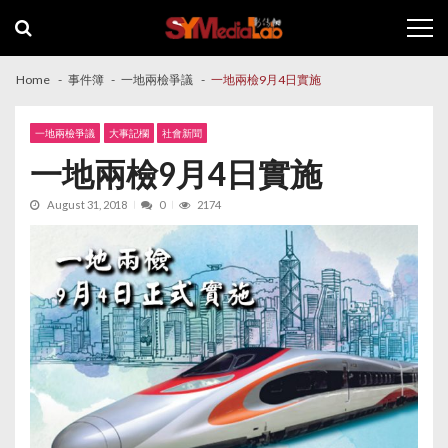
Skip
Skip
to
to
navigation
content
Home
事件簿
一地兩檢爭議
一地兩檢9月4日實施
一地兩檢爭議
大事記欄
社會新聞
一地兩檢9月4日實施
August 31, 2018
0
2174