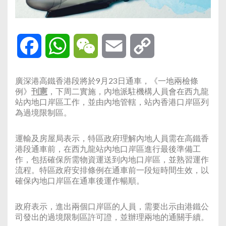
Facebook
WhatsApp
WeChat
Email
Copy
Link
廣深港高鐵香港段將於9月23日通車，《一地兩檢條
例》
刊憲
，下周二實施，內地派駐機構人員會在西九龍
站內地口岸區工作，並由內地管轄，站內香港口岸區列
為過境限制區。
運輸及房屋局表示，特區政府理解內地人員需在高鐵香
港段通車前，在西九龍站內地口岸區進行最後準備工
作，包括確保所需物資運送到內地口岸區，並熟習運作
流程。特區政府安排條例在通車前一段短時間生效，以
確保內地口岸區在通車後運作暢順。
政府表示，進出兩個口岸區的人員，需要出示由港鐵公
司發出的過境限制區許可證，並辦理兩地的通關手續。