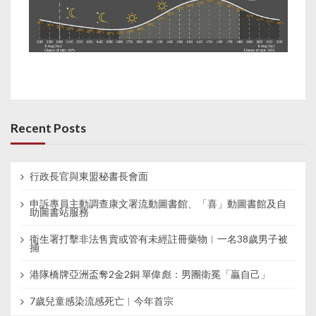
Recent Posts
行政長官與東盟秘書長會面
申訴專員主動調查康文署流動圖書館、「喜」動圖書館及自
助圖書站服務
衞生署打擊非法售賣或管有未經註冊藥物︱一名38歲男子被
捕
港隊橋牌亞洲盃奪2金2銅 單偉彪：男團衛冕「贏自己」
7歲兒童感染流感死亡︱今年首宗