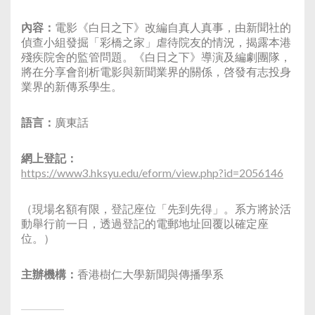
內容：
電影《白日之下》改編自真人真事，由新聞社的
偵查小組發掘「彩橋之家」虐待院友的情況，揭露本港
殘疾院舍的監管問題。《白日之下》導演及編劇團隊，
將在分享會剖析電影與新聞業界的關係，啓發有志投身
業界的新傳系學生。
語言：
廣東話
網上登記：
https://www3.hksyu.edu/eform/view.php?id=2056146
（現場名額有限，登記座位「先到先得」。系方將於活
動舉行前一日，透過登記的電郵地址回覆以確定座
位。）
主辦機構：
香港樹仁大學新聞與傳播學系