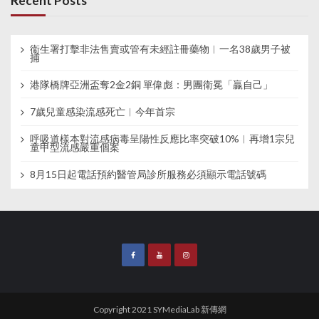
Recent Posts
衞生署打擊非法售賣或管有未經註冊藥物︱一名38歲男子被
捕
港隊橋牌亞洲盃奪2金2銅 單偉彪：男團衛冕「贏自己」
7歲兒童感染流感死亡︱今年首宗
呼吸道樣本對流感病毒呈陽性反應比率突破10%︱再增1宗兒
童甲型流感嚴重個案
8月15日起電話預約醫管局診所服務必須顯示電話號碼
Copyright 2021 SYMediaLab 新傳網