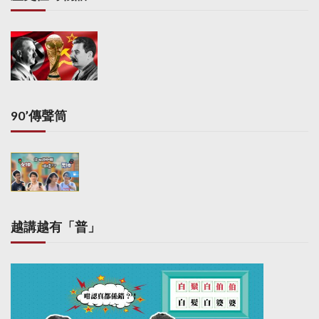
90’傳聲筒
越講越有「普」