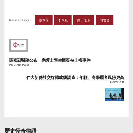
Related tags :
康翠萍
李卓風
白日之下
簡君晋
瑪嘉烈醫院公布一宗護士學生懷疑被非禮事件
Previous Post
仁大新傳社交媒體成癮調查：年輕、高學歷者風險更高
Next Post
歷史怪奇物語