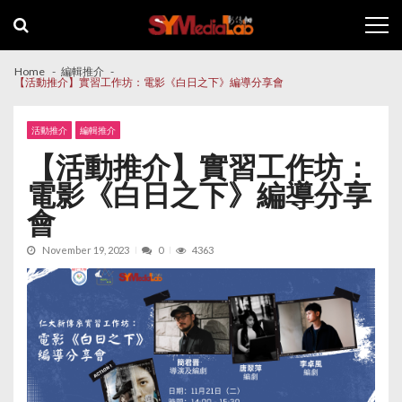
Skip
Skip
to
to
navigation
content
Home
編輯推介
【活動推介】實習工作坊：電影《白日之下》編導分享會
活動推介
編輯推介
【活動推介】實習工作坊：
電影《白日之下》編導分享
會
November 19, 2023
0
4363